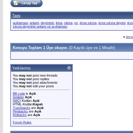
Tags
aciklamasi
,
anlami
,
deyiminin
,
ikina
,
sikina
,
ve
,
ıkına sıkına
,
ıkına sıkına deyimi
,
ıkın
sıkına deyiminin anlamı ve açıklaması
«
önce
Konuyu Toplam 1 Üye okuyor.
(0 Kayıtlı üye ve 1 Misafir)
Yetkileriniz
You
may not
post new threads
You
may not
post replies
You
may not
post attachments
You
may not
edit your posts
BB code
is
Açık
Smileler
Açık
[IMG]
Kodları
Açık
HTML-Kodları
Kapalı
Trackbacks
are
Açık
Pingbacks
are
Açık
Refbacks
are
Açık
Forum Rules