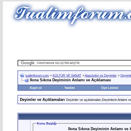
tualimforum.com
>
KÜLTÜR VE SANAT
>
Atasözleri ve Deyimler
>
Deyimle
Ikına Sıkına Deyiminin Anlamı ve Açıklaması
Kayıt ol
Yardım
Üye Listesi
Deyimler ve Açıklamaları
Deyimler ve açıklamaları,Deyimlerin Anlamı ve
Konu Başlığı
Ikına Sıkına Deyiminin Anlamı ve 