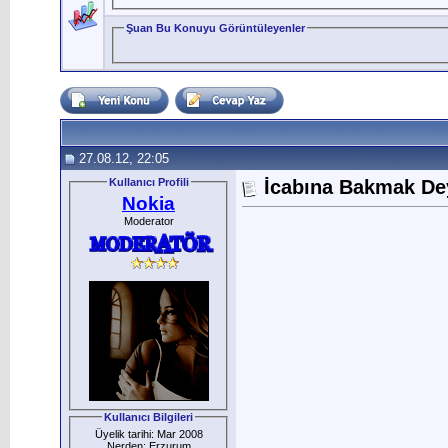
Şuan Bu Konuyu Görüntüleyenler
27.08.12, 22:05
Kullanıcı Profili
İcabına Bakmak De
Nokia
Moderator
Kullanıcı Bilgileri
Üyelik tarihi: Mar 2008
Nerden: Erzurum