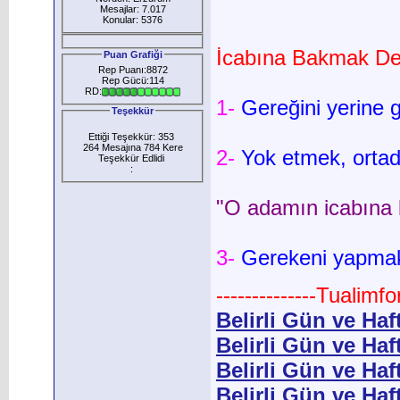
Mesajlar: 7.017
Konular: 5376
İcabına Bakmak De
Puan Grafiği
Rep Puanı:8872
Rep Gücü:114
RD:
1-
Gereğini yerine g
Teşekkür
Ettiği Teşekkür: 353
264 Mesajına 784 Kere
2-
Yok etmek, ortad
Teşekkür Edlidi
:
"O adamın icabına 
3-
Gerekeni yapmak
--------------Tualimf
Belirli Gün ve Haf
Belirli Gün ve Ha
Belirli Gün ve Haft
Belirli Gün ve Haft