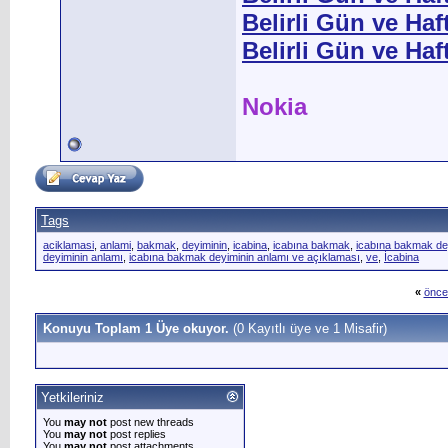
Belirli Gün ve Haft
Belirli Gün ve Haf
Nokia
Tags
aciklamasi
,
anlami
,
bakmak
,
deyiminin
,
icabina
,
icabına bakmak
,
icabına bakmak de
deyiminin anlamı
,
icabına bakmak deyiminin anlamı ve açıklaması
,
ve
,
İcabina
«
önce
Konuyu Toplam 1 Üye okuyor.
(0 Kayıtlı üye ve 1 Misafir)
Yetkileriniz
You
may not
post new threads
You
may not
post replies
You
may not
post attachments