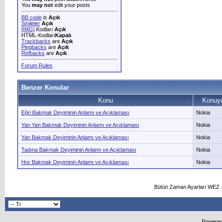
You
may not
edit your posts
BB code
is
Açık
Smileler
Açık
[IMG]
Kodları
Açık
HTML-Kodları
Kapalı
Trackbacks
are
Açık
Pingbacks
are
Açık
Refbacks
are
Açık
Forum Rules
Benzer Konular
Konu
Konuyu
Eğri Bakmak Deyiminin Anlamı ve Açıklaması
Nokia
Yan Yan Bakmak Deyiminin Anlamı ve Açıklaması
Nokia
Yan Bakmak Deyiminin Anlamı ve Açıklaması
Nokia
Tadına Bakmak Deyiminin Anlamı ve Açıklaması
Nokia
Hor Bakmak Deyiminin Anlamı ve Açıklaması
Nokia
Bütün Zaman Ayarları WEZ +
Powered 