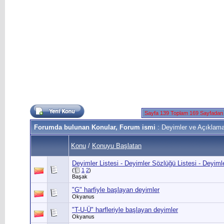
Sayfa 139 Toplam 169 Sayfadan
Forumda bulunan Konular, Forum ismi
: Deyimler ve Açıklama
Konu
/
Konuyu Başlatan
Deyimler Listesi - Deyimler Sözlüğü Listesi - Deyimle
(
1
2
)
Başak
"G" harfiyle başlayan deyimler
Okyanus
"T-U-Ü" harfleriyle başlayan deyimler
Okyanus