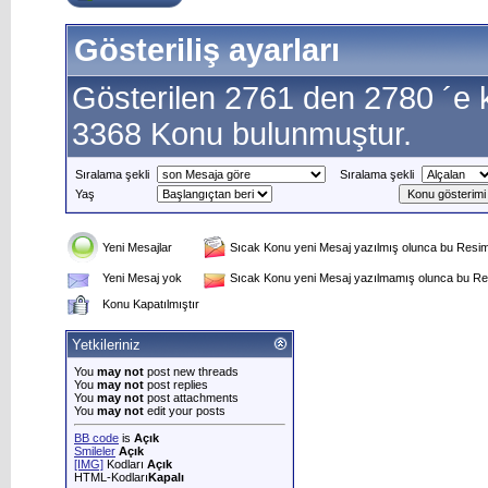
Gösteriliş ayarları
Gösterilen 2761 den 2780 ´e 
3368 Konu bulunmuştur.
Sıralama şekli
Sıralama şekli
Yaş
Yeni Mesajlar
Sıcak Konu yeni Mesaj yazılmış olunca bu Resim 
Yeni Mesaj yok
Sıcak Konu yeni Mesaj yazılmamış olunca bu Res
Konu Kapatılmıştır
Yetkileriniz
You
may not
post new threads
You
may not
post replies
You
may not
post attachments
You
may not
edit your posts
BB code
is
Açık
Smileler
Açık
[IMG]
Kodları
Açık
HTML-Kodları
Kapalı