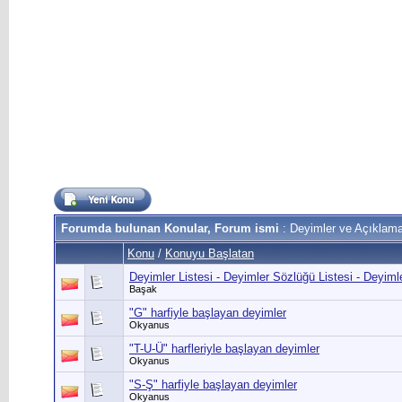
Forumda bulunan Konular, Forum ismi
: Deyimler ve Açıklama
Konu
/
Konuyu Başlatan
Deyimler Listesi - Deyimler Sözlüğü Listesi - Deyimle
Başak
"G" harfiyle başlayan deyimler
Okyanus
"T-U-Ü" harfleriyle başlayan deyimler
Okyanus
"S-Ş" harfiyle başlayan deyimler
Okyanus