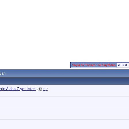
Sayfa 52 Toplam 169 Sayfadan
«
First
ları
rin A dan Z ye Listesi
(
1
2
)