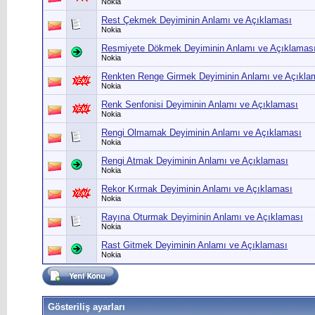
Nokia
Rest Çekmek Deyiminin Anlamı ve Açıklaması
Nokia
Resmiyete Dökmek Deyiminin Anlamı ve Açıklamas
Nokia
Renkten Renge Girmek Deyiminin Anlamı ve Açıkla
Nokia
Renk Senfonisi Deyiminin Anlamı ve Açıklaması
Nokia
Rengi Olmamak Deyiminin Anlamı ve Açıklaması
Nokia
Rengi Atmak Deyiminin Anlamı ve Açıklaması
Nokia
Rekor Kırmak Deyiminin Anlamı ve Açıklaması
Nokia
Rayına Oturmak Deyiminin Anlamı ve Açıklaması
Nokia
Rast Gitmek Deyiminin Anlamı ve Açıklaması
Nokia
Gösteriliş ayarları