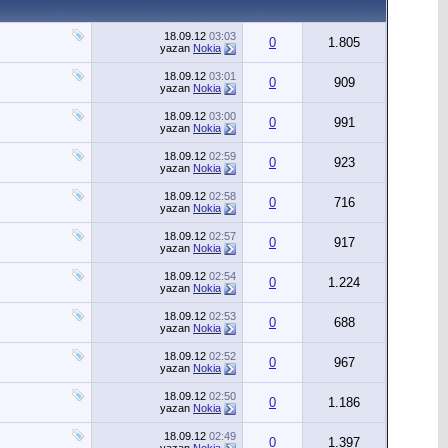
18.09.12
03:03
0
1.805
yazan
Nokia
18.09.12
03:01
0
909
yazan
Nokia
18.09.12
03:00
0
991
yazan
Nokia
18.09.12
02:59
0
923
yazan
Nokia
18.09.12
02:58
0
716
yazan
Nokia
18.09.12
02:57
0
917
yazan
Nokia
18.09.12
02:54
0
1.224
yazan
Nokia
18.09.12
02:53
0
688
yazan
Nokia
18.09.12
02:52
0
967
yazan
Nokia
18.09.12
02:50
0
1.186
yazan
Nokia
18.09.12
02:49
0
1.397