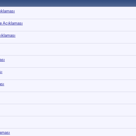
ıklaması
e Açıklaması
ıklaması
ası
sı
ası
laması