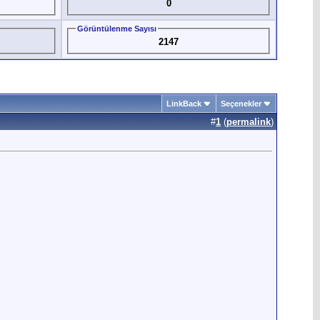
0
Görüntülenme Sayısı
2147
LinkBack
Seçenekler
#
1
(
permalink
)