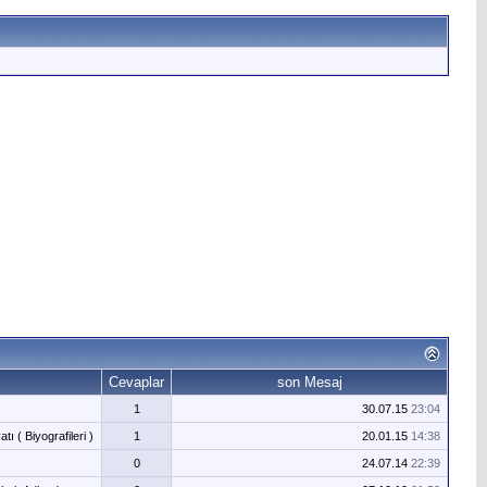
Cevaplar
son Mesaj
1
30.07.15
23:04
ı ( Biyografileri )
1
20.01.15
14:38
0
24.07.14
22:39