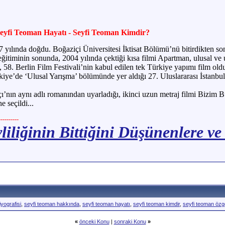
 Seyfi Teoman Hayatı - Seyfi Teoman Kimdir?
 yılında doğdu. Boğaziçi Üniversitesi İktisat Bölümü’nü bitirdikten 
ğitiminin sonunda, 2004 yılında çektiği kısa filmi Apartman, ulusal ve ul
bı, 58. Berlin Film Festivali’nin kabul edilen tek Türkiye yapımı film 
rkiye’de ‘Ulusal Yarışma’ bölümünde yer aldığı 27. Uluslararası İstanb
ı’nın aynı adlı romanından uyarladığı, ikinci uzun metraj filmi Bizim 
 seçildi...
--------
liliğinin Bittiğini Düşünenlere ve
yografisi
,
seyfi teoman hakkında
,
seyfi teoman hayatı
,
seyfi teoman kimdir
,
seyfi teoman özg
«
önceki Konu
|
sonraki Konu
»