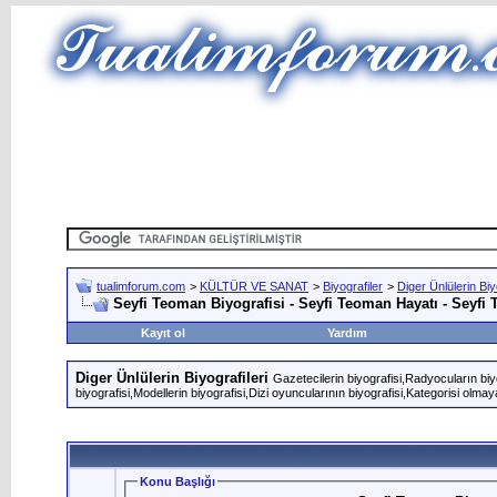
tualimforum.com
>
KÜLTÜR VE SANAT
>
Biyografiler
>
Diger Ünlülerin Biyo
Seyfi Teoman Biyografisi - Seyfi Teoman Hayatı - Seyf
Kayıt ol
Yardım
Diger Ünlülerin Biyografileri
Gazetecilerin biyografisi,Radyocuların biyog
biyografisi,Modellerin biyografisi,Dizi oyuncularının biyografisi,Kategorisi olmaya
Konu Başlığı