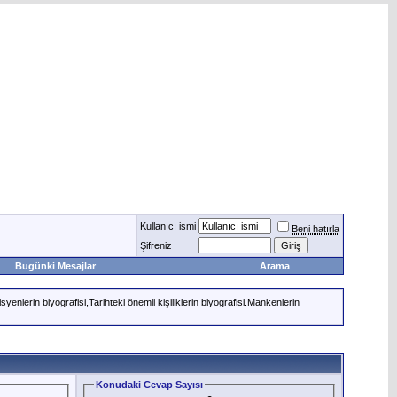
Kullanıcı ismi
Beni hatırla
Şifreniz
Bugünki Mesajlar
Arama
syenlerin biyografisi,Tarihteki önemli kişiliklerin biyografisi.Mankenlerin
Konudaki Cevap Sayısı