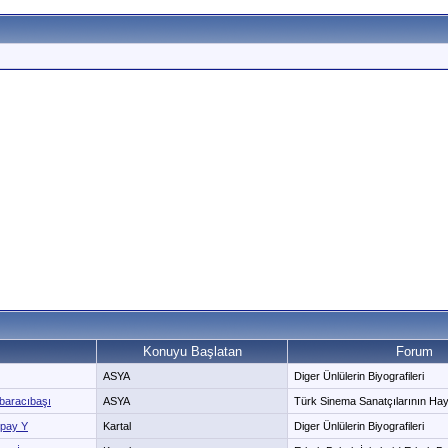
Konuyu Başlatan
Forum
ASYA
Diger Ünlülerin Biyografileri
baracıbaşı
ASYA
Türk Sinema Sanatçılarının Hayat
lpay Y
Kartal
Diger Ünlülerin Biyografileri