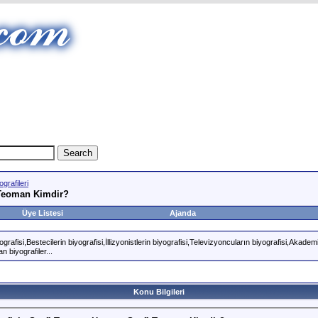
grafileri
i Teoman Kimdir?
Üye Listesi
Ajanda
rafisi,Bestecilerin biyografisi,İllizyonistlerin biyografisi,Televizyoncuların biyografisi,Akademi
n biyografiler...
Konu Bilgileri