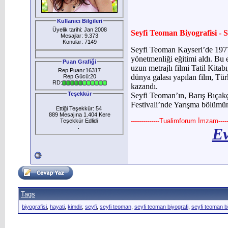
Kullanıcı Bilgileri
Üyelik tarihi: Jan 2008
Seyfi Teoman Biyografisi -
Mesajlar: 9.373
Konular: 7149
Seyfi Teoman Kayseri’de 1977
yönetmenliği eğitimi aldı. Bu e
Puan Grafiği
uzun metrajlı filmi Tatil Kita
Rep Puanı:16317
dünya galası yapılan film, Tü
Rep Gücü:20
RD:
kazandı.
Teşekkür
Seyfi Teoman’ın, Barış Bıçakç
Festivali’nde Yarışma bölümüne
Ettiği Teşekkür: 54
889 Mesajına 1.404 Kere
--------------Tualimforum İmzam------
Teşekkür Edlidi
:
Ev
Tags
biyografisi
,
hayati
,
kimdir
,
seyfi
,
seyfi teoman
,
seyfi teoman biyografi
,
seyfi teoman bi