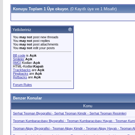
Konuyu Toplam 1 Üye okuyor.
(0 Kayıtlı üye ve 1 Misafir)
Yetkileriniz
You
may not
post new threads
You
may not
post replies
You
may not
post attachments
You
may not
edit your posts
BB code
is
Açık
Smileler
Açık
[IMG]
Kodları
Açık
HTML-Kodları
Kapalı
Trackbacks
are
Açık
Pingbacks
are
Açık
Refbacks
are
Açık
Forum Rules
Benzer Konular
Konu
Serhat Teoman Biyografisi - Serhat Teoman Kimdir - Serhat Teoman Resimleri
Teoman Kumbaracıbaşı Biyografisi - Teoman Kumbaracıbaşı Hayatı - Teoman Kum
Teoman Alpay Biyografisi - Teoman Alpay Kimdir - Teoman Alpay Hayatı - Teoman A