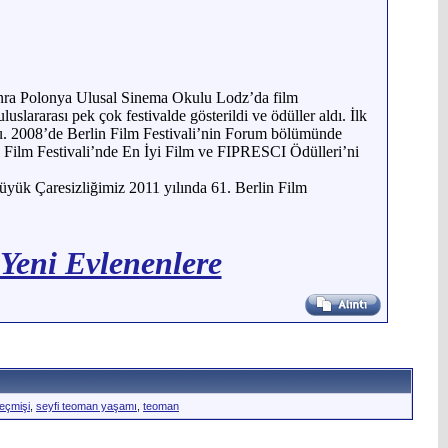
sonra Polonya Ulusal Sinema Okulu Lodz’da film
uslararası pek çok festivalde gösterildi ve ödüller aldı. İlk
oldu. 2008’de Berlin Film Festivali’nin Forum bölümünde
ul Film Festivali’nde En İyi Film ve FIPRESCI Ödülleri’ni
Büyük Çaresizliğimiz 2011 yılında 61. Berlin Film
 Yeni Evlenenlere
eçmişi
,
seyfi teoman yaşamı
,
teoman