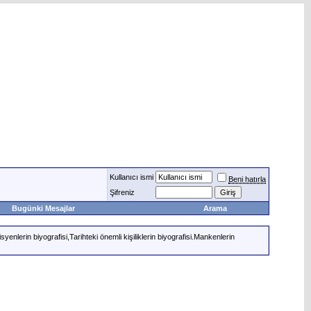
Kullanıcı ismi
Beni hatırla
Şifreniz
Bugünki Mesajlar
Arama
syenlerin biyografisi,Tarihteki önemli kişiliklerin biyografisi.Mankenlerin