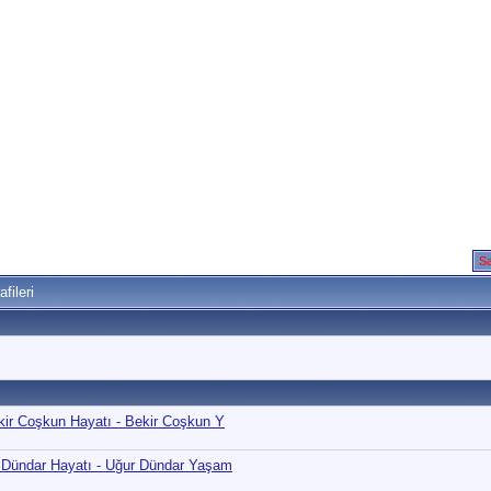
Sa
fileri
ekir Coşkun Hayatı - Bekir Coşkun Y
r Dündar Hayatı - Uğur Dündar Yaşam