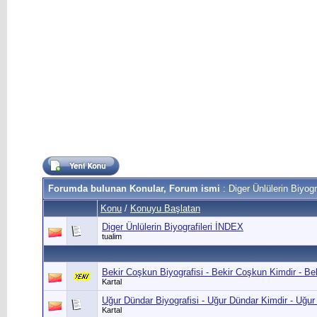
Forumda bulunan Konular, Forum ismi
: Diger Ünlülerin Biyogra
Konu
/
Konuyu Başlatan
Diger Ünlülerin Biyografileri İNDEX
tualim
Bekir Coşkun Biyografisi - Bekir Coşkun Kimdir - B
Kartal
Uğur Dündar Biyografisi - Uğur Dündar Kimdir - Uğu
Kartal