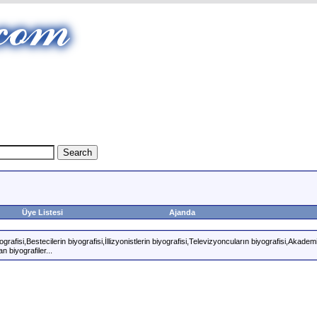
Üye Listesi
Ajanda
rafisi,Bestecilerin biyografisi,İllizyonistlerin biyografisi,Televizyoncuların biyografisi,Akademi
n biyografiler...