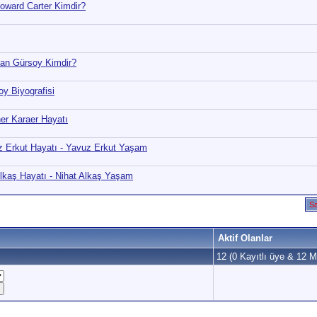
Howard Carter Kimdir?
nan Gürsoy Kimdir?
 Biyografisi
ner Karaer Hayatı
uz Erkut Hayatı - Yavuz Erkut Yaşam
 Alkaş Hayatı - Nihat Alkaş Yaşam
Sa
Aktif Olanlar
12 (0 Kayıtlı üye & 12 Mi