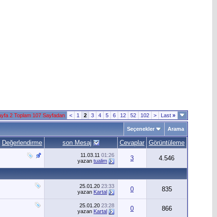
yfa 2 Toplam 107 Sayfadan
<
1
2
3
4
5
6
12
52
102
>
Last
»
Seçenekler
Arama
Değerlendirme
son Mesaj
Cevaplar
Görüntüleme
11.03.11
01:26
3
4.546
yazan
tualim
25.01.20
23:33
0
835
yazan
Kartal
25.01.20
23:28
0
866
yazan
Kartal