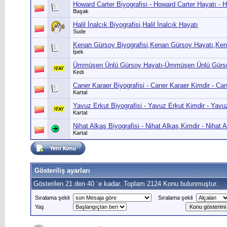
Howard Carter Biyografisi - Howard Carter Hayatı - 
Başak
Halil İnalcık Biyografisi,Halil İnalcık Hayatı
Sude
Kenan Gürsoy Biyografisi,Kenan Gürsoy Hayatı,Ke
İpek
Ümmüşen Ünlü Gürsoy Hayatı-Ümmüşen Ünlü Gürsoy
Kedi
Caner Karaer Biyografisi - Caner Karaer Kimdir - Ca
Kartal
Yavuz Erkut Biyografisi - Yavuz Erkut Kimdir - Yav
Kartal
Nihat Alkaş Biyografisi - Nihat Alkaş Kimdir - Nihat
Kartal
Gösteriliş ayarları
Gösterilen 21 den 40 ´e kadar. Toplam 2124 Konu bulunmuştur.
Sıralama şekli
Sıralama şekli
Yaş