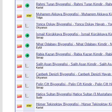
Rahmi Turan Biyografisi - Rahmi Turan Kimdir - Ra
Kartal
Muharrem Akkaya Biyografisi - Muharrem Akkaya Ki
Tolga
Yonca Oskay Biyografisi - Yonca Oskay Hayatı - Y
Okyanus
İsmail Küçükkaya Biyografisi - İsmail Küçükkaya Ki
Serap
Nihat Odabaşı Biyografisi - Nihat Odabaşı Kimdir - 
Eylül
Rabia Kazan Biyografisi - Rabia Kazan Kimdir - Rab
Serap
Salih Asan Biyografisi - Salih Asan Kimdir - Salih 
Kartal
Canberk Denizli Biyografisi - Canberk Denizli Hayatı
Okyanus
Pelin Çift Biyografisi - Pelin Çift Kimdir - Pelin Çift 
Serap
Hatice Sultan Biyografisi,Hatice Sultan (3.Mustafanı
Sude
Hürser Tekinoktay Biyografisi - Hürser Tekinoktay K
Kartal