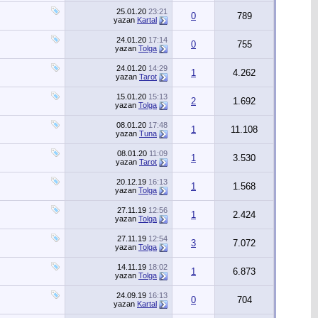
25.01.20
23:21
0
789
yazan
Kartal
24.01.20
17:14
0
755
yazan
Tolga
24.01.20
14:29
1
4.262
yazan
Tarot
15.01.20
15:13
2
1.692
yazan
Tolga
08.01.20
17:48
1
11.108
yazan
Tuna
08.01.20
11:09
1
3.530
yazan
Tarot
20.12.19
16:13
1
1.568
yazan
Tolga
27.11.19
12:56
1
2.424
yazan
Tolga
27.11.19
12:54
3
7.072
yazan
Tolga
14.11.19
18:02
1
6.873
yazan
Tolga
24.09.19
16:13
0
704
yazan
Kartal