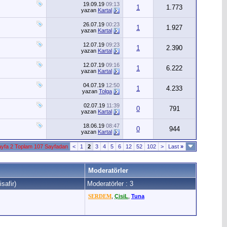
19.09.19
09:13
1
1.773
yazan
Kartal
26.07.19
00:23
1
1.927
yazan
Kartal
12.07.19
09:23
1
2.390
yazan
Kartal
12.07.19
09:16
1
6.222
yazan
Kartal
04.07.19
12:50
1
4.233
yazan
Tolga
02.07.19
11:39
0
791
yazan
Kartal
18.06.19
08:47
0
944
yazan
Kartal
yfa 2 Toplam 107 Sayfadan
<
1
2
3
4
5
6
12
52
102
>
Last
»
Moderatörler
safir)
Moderatörler : 3
SERDEM
,
ÇisiL
,
Tuna