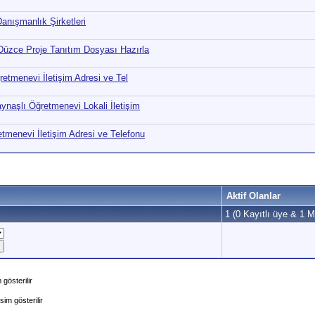
anışmanlık Şirketleri
Düzce Proje Tanıtım Dosyası Hazırla
retmenevi İletişim Adresi ve Tel
ynaşlı Öğretmenevi Lokali İletişim
menevi İletişim Adresi ve Telefonu
Aktif Olanlar
1 (0 Kayıtlı üye & 1 Mi
gösterilir
im gösterilir