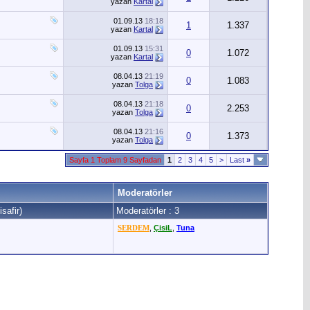
yazan
Kartal
01.09.13
18:18
1
1.337
yazan
Kartal
01.09.13
15:31
0
1.072
yazan
Kartal
08.04.13
21:19
0
1.083
yazan
Tolga
08.04.13
21:18
0
2.253
yazan
Tolga
08.04.13
21:16
0
1.373
yazan
Tolga
Sayfa 1 Toplam 9 Sayfadan
1
2
3
4
5
>
Last
»
Moderatörler
safir)
Moderatörler : 3
SERDEM
,
ÇisiL
,
Tuna