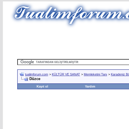
tualimforum.com
>
KÜLTÜR VE SANAT
>
Memleketini Tanı
>
Karadeniz Bö
Düzce
Kayıt ol
Yardım