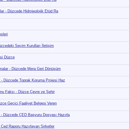
ar - Düzcede Hidrojeolojik Etüd Ra
sleri
zcedeki Seçim Kurulları İletişim
esi Düzce
rmalar - Düzcede Mera Geri Dönüşüm
r - Düzcede Toprak Koruma Projesi Haz
onu Faksı - Düzce Çevre ve Şehir
üzce Geçici Faaliyet Belgesi Veren
 - Düzcede ÇED Başvuru Dosyası Hazırla
Çed Raporu Hazırlayan Şirketler