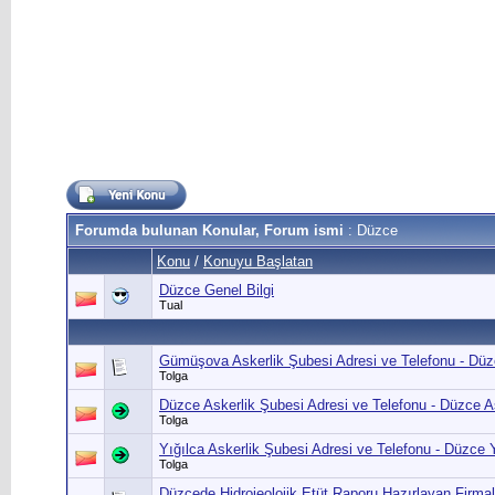
Forumda bulunan Konular, Forum ismi
: Düzce
Konu
/
Konuyu Başlatan
Düzce Genel Bilgi
Tual
Gümüşova Askerlik Şubesi Adresi ve Telefonu - Düz
Tolga
Düzce Askerlik Şubesi Adresi ve Telefonu - Düzce As
Tolga
Yığılca Askerlik Şubesi Adresi ve Telefonu - Düzce Y
Tolga
Düzcede Hidrojeolojik Etüt Raporu Hazırlayan Firmal