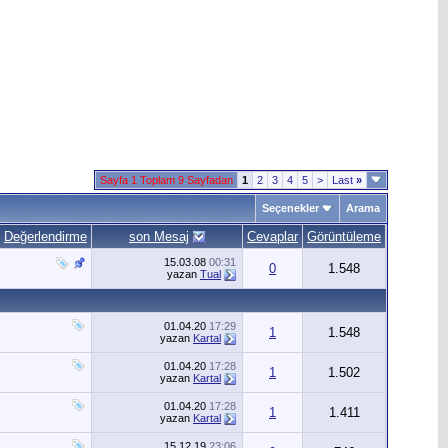
Sayfa 1 Toplam 9 Sayfadan
1
2
3
4
5
>
Last
»
Seçenekler
Arama
Değerlendirme
son Mesaj
Cevaplar
Görüntüleme
15.03.08
00:31
0
1.548
yazan
Tual
01.04.20
17:29
1
1.548
yazan
Kartal
01.04.20
17:28
1
1.502
yazan
Kartal
01.04.20
17:28
1
1.411
yazan
Kartal
15.12.19
23:06