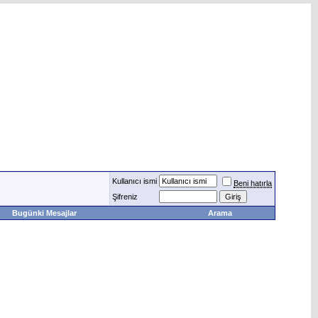
Kullanıcı ismi
Beni hatırla
Şifreniz
Bugünki Mesajlar
Arama