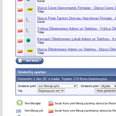
Kartal
Düzce Çevre Danışmanlık Firmaları - Düzce Çevre D
Tolga
Düzce Proje Tanıtım Dosyası Hazırlayan Firmalar - 
Kartal
Yığılca Öğretmenevi Adresi ve Telefonu - Yığılca Öğ
Tolga
Kaynaşlı Öğretmenevi Lokali Adresi ve Telefonu - Ka
Tolga
Düzce Öğretmenevi Adresi ve Telefonu - Düzce Öğret
Tolga
Gösteriliş ayarları
Gösterilen 1 den 20 ´e kadar. Toplam 173 Konu bulunmuştur.
Sıralama şekli
Sıralama şekli
Yaş
Yeni Mesajlar
Sıcak Konu yeni Mesaj yazılmış olunca bu Resim 
Yeni Mesaj yok
Sıcak Konu yeni Mesaj yazılmamış olunca bu Res