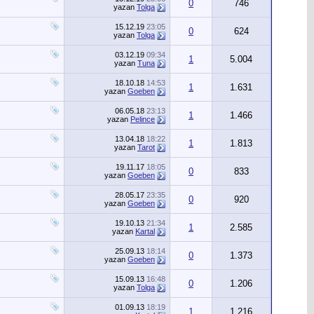
0
746
yazan
Tolga
15.12.19
23:05
0
624
yazan
Tolga
03.12.19
09:34
1
5.004
yazan
Tuna
18.10.18
14:53
1
1.631
yazan
Goeben
06.05.18
23:13
1
1.466
yazan
Pelince
13.04.18
18:22
1
1.813
yazan
Tarot
19.11.17
18:05
0
833
yazan
Goeben
28.05.17
23:35
0
920
yazan
Goeben
19.10.13
21:34
1
2.585
yazan
Kartal
25.09.13
18:14
0
1.373
yazan
Goeben
15.09.13
16:48
0
1.206
yazan
Tolga
01.09.13
18:19
1
1.216