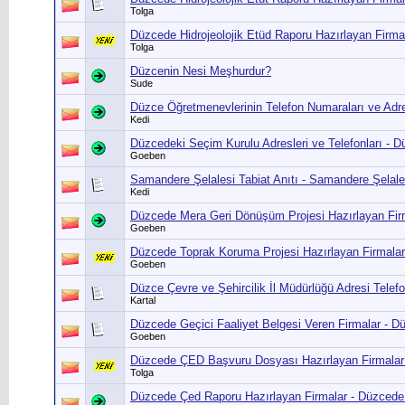
Tolga
Düzcede Hidrojeolojik Etüd Raporu Hazırlayan Firmal
Tolga
Düzcenin Nesi Meşhurdur?
Sude
Düzce Öğretmenevlerinin Telefon Numaraları ve Adre
Kedi
Düzcedeki Seçim Kurulu Adresleri ve Telefonları - Dü
Goeben
Samandere Şelalesi Tabiat Anıtı - Samandere Şelal
Kedi
Düzcede Mera Geri Dönüşüm Projesi Hazırlayan Fi
Goeben
Düzcede Toprak Koruma Projesi Hazırlayan Firmala
Goeben
Düzce Çevre ve Şehircilik İl Müdürlüğü Adresi Telef
Kartal
Düzcede Geçici Faaliyet Belgesi Veren Firmalar - D
Goeben
Düzcede ÇED Başvuru Dosyası Hazırlayan Firmalar
Tolga
Düzcede Çed Raporu Hazırlayan Firmalar - Düzcede 