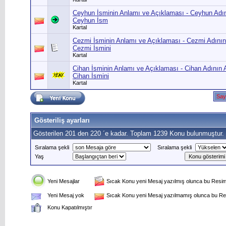
Ceyhun İsminin Anlamı ve Açıklaması - Ceyhun Adın
Ceyhun İsm
Kartal
Cezmi İsminin Anlamı ve Açıklaması - Cezmi Adının
Cezmi İsmini
Kartal
Cihan İsminin Anlamı ve Açıklaması - Cihan Adının 
Cihan İsmini
Kartal
Say
Gösteriliş ayarları
Gösterilen 201 den 220 ´e kadar. Toplam 1239 Konu bulunmuştur.
Sıralama şekli
Sıralama şekli
Yaş
Yeni Mesajlar
Sıcak Konu yeni Mesaj yazılmış olunca bu Resim 
Yeni Mesaj yok
Sıcak Konu yeni Mesaj yazılmamış olunca bu Res
Konu Kapatılmıştır