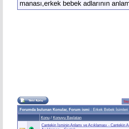
manası,erkek bebek adlarının anlam
Say
Forumda bulunan Konular, Forum ismi
: Erkek Bebek İsimleri 
Konu
/
Konuyu Başlatan
Cantekin İsminin Anlamı ve Açıklaması - Cantekin A