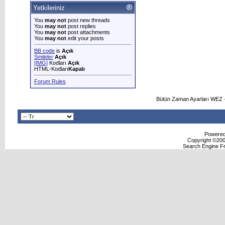
Yetkileriniz
You
may not
post new threads
You
may not
post replies
You
may not
post attachments
You
may not
edit your posts
BB code
is
Açık
Smileler
Açık
[IMG]
Kodları
Açık
HTML-Kodları
Kapalı
Forum Rules
Bütün Zaman Ayarları WEZ +
Powered 
Copyright ©2000
Search Engine F