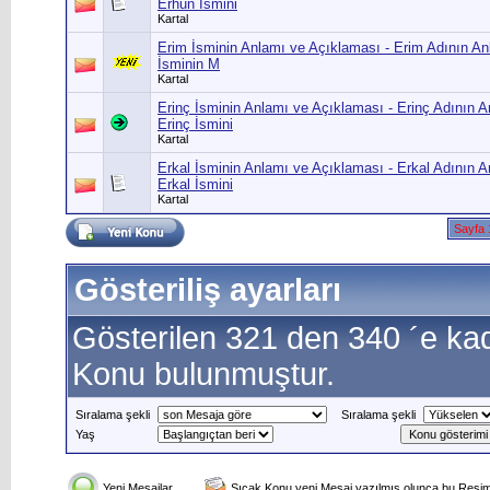
Erhun İsmini
Kartal
Erim İsminin Anlamı ve Açıklaması - Erim Adının An
İsminin M
Kartal
Erinç İsminin Anlamı ve Açıklaması - Erinç Adının A
Erinç İsmini
Kartal
Erkal İsminin Anlamı ve Açıklaması - Erkal Adının A
Erkal İsmini
Kartal
Sayfa 
Gösteriliş ayarları
Gösterilen 321 den 340 ´e ka
Konu bulunmuştur.
Sıralama şekli
Sıralama şekli
Yaş
Yeni Mesajlar
Sıcak Konu yeni Mesaj yazılmış olunca bu Resim 