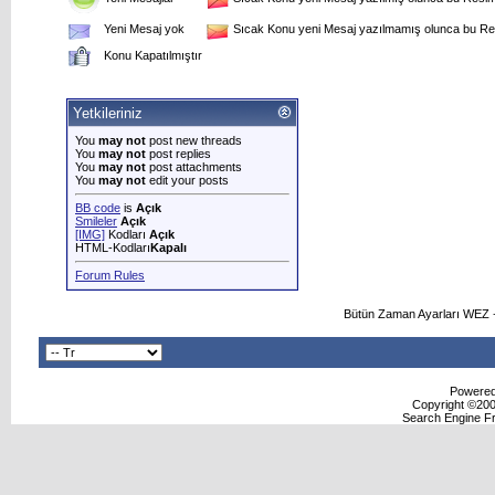
Yeni Mesaj yok
Sıcak Konu yeni Mesaj yazılmamış olunca bu Res
Konu Kapatılmıştır
Yetkileriniz
You
may not
post new threads
You
may not
post replies
You
may not
post attachments
You
may not
edit your posts
BB code
is
Açık
Smileler
Açık
[IMG]
Kodları
Açık
HTML-Kodları
Kapalı
Forum Rules
Bütün Zaman Ayarları WEZ +
Powered 
Copyright ©2000
Search Engine F