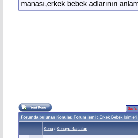
manası,erkek bebek adlarının anlam
Sayfa 
Forumda bulunan Konular, Forum ismi
: Erkek Bebek İsimleri 
Konu
/
Konuyu Başlatan