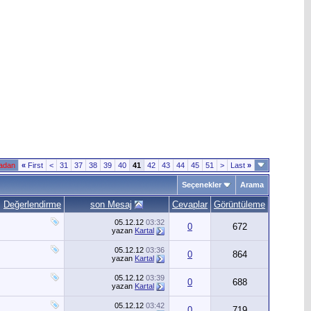
fadan
«
First
<
31
37
38
39
40
41
42
43
44
45
51
>
Last
»
Seçenekler
Arama
Değerlendirme
son Mesaj
Cevaplar
Görüntüleme
05.12.12
03:32
0
672
yazan
Kartal
05.12.12
03:36
0
864
yazan
Kartal
05.12.12
03:39
0
688
yazan
Kartal
05.12.12
03:42
0
719