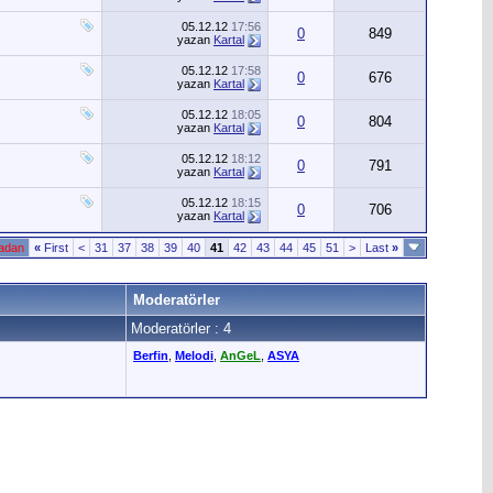
05.12.12
17:56
0
849
yazan
Kartal
05.12.12
17:58
0
676
yazan
Kartal
05.12.12
18:05
0
804
yazan
Kartal
05.12.12
18:12
0
791
yazan
Kartal
05.12.12
18:15
0
706
yazan
Kartal
fadan
«
First
<
31
37
38
39
40
41
42
43
44
45
51
>
Last
»
Moderatörler
Moderatörler : 4
Berfin
,
Melodi
,
AnGeL
,
ASYA