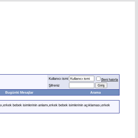
Kullanıcı ismi
Beni hatırla
Şifreniz
Bugünki Mesajlar
Arama
ı,erkek bebek isimlerinin anlamı,erkek bebek isimlerinin açıklaması,erkek