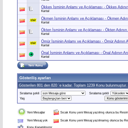
Ökkeş İsminin Anlamı ve Açıklaması - Ökkeş Adının
Kartal
Ökmen İsminin Anlamı ve Açıklaması - Ökmen Adını
Kartal
Ökten İsminin Anlamı ve Açıklaması - Ökten Adının
Kartal
Ömür İsminin Anlamı ve Açıklaması - Ömür Adının 
Kartal
Önal İsminin Anlamı ve Açıklaması - Önal Adının An
Kartal
Gösteriliş ayarları
Gösterilen 801 den 820 ´e kadar. Toplam 1239 Konu bulunmuştur.
Sıralama şekli
Sıralama şekli
Yaş
Yeni Mesajlar
Sıcak Konu yeni Mesaj yazılmış olunca bu Resim 
Yeni Mesaj yok
Sıcak Konu yeni Mesaj yazılmamış olunca bu Res
Konu Kapatılmıştır