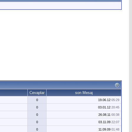
Cevaplar
son Mesaj
0
19.06.12
05:29
0
03.01.12
20:45
0
26.08.11
00:38
0
03.11.09
22:07
0
11.09.09
01:48