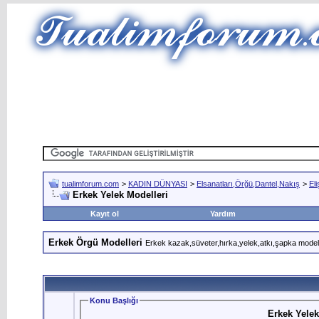
tualimforum.com
>
KADIN DÜNYASI
>
Elsanatları,Örğü,Dantel,Nakış
>
Eli
Erkek Yelek Modelleri
Kayıt ol
Yardım
Erkek Örgü Modelleri
Erkek kazak,süveter,hırka,yelek,atkı,şapka modeller
Konu Başlığı
Erkek Yelek