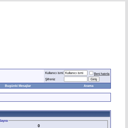
Kullanıcı ismi
Beni hatırla
Şifreniz
Bugünki Mesajlar
Arama
ayısı
0