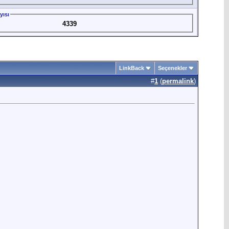
yısı
4339
LinkBack
Seçenekler
#
1
(
permalink
)