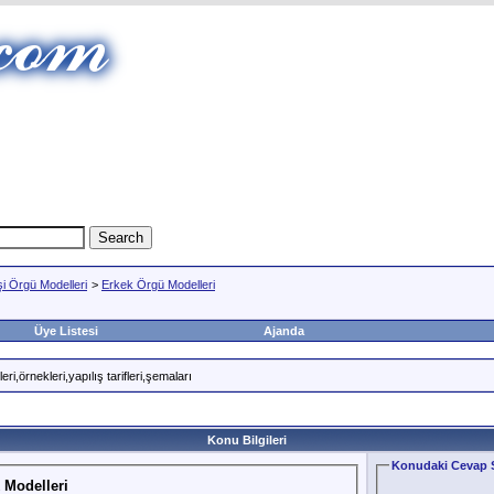
şi Örgü Modelleri
>
Erkek Örgü Modelleri
Üye Listesi
Ajanda
i,örnekleri,yapılış tarifleri,şemaları
Konu Bilgileri
Konudaki Cevap S
 Modelleri