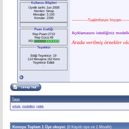
Kullanıcı Bilgileri
Üyelik tarihi: Jun 2008
Nerden: Sinop
Mesajlar: 3.193
Konular: 2290
--------------Tualimforum İmzam--------
Puan Grafiği
Açıklamasını istediğiniz modelle
Rep Puanı:2710
Rep Gücü:49
RD:
Arada verilmiş örnekler o
Teşekkür
Ettiği Teşekkür: 19
114 Mesajına 162 Kere
Teşekkür Edlidi
:
Tags
erkek
,
modelleri
,
yelek
Konuyu Toplam 1 Üye okuyor.
(0 Kayıtlı üye ve 1 Misafir)