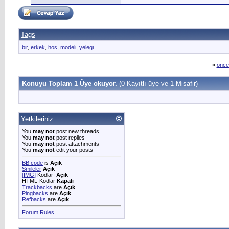
Tags
bir
,
erkek
,
hos
,
modeli
,
yelegi
«
önce
Konuyu Toplam 1 Üye okuyor.
(0 Kayıtlı üye ve 1 Misafir)
Yetkileriniz
You
may not
post new threads
You
may not
post replies
You
may not
post attachments
You
may not
edit your posts
BB code
is
Açık
Smileler
Açık
[IMG]
Kodları
Açık
HTML-Kodları
Kapalı
Trackbacks
are
Açık
Pingbacks
are
Açık
Refbacks
are
Açık
Forum Rules