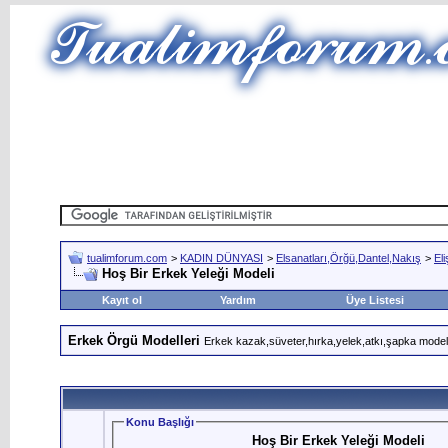
tualimforum.com
>
KADIN DÜNYASI
>
Elsanatları,Örğü,Dantel,Nakış
>
Eli
Hoş Bir Erkek Yeleği Modeli
Kayıt ol
Yardım
Üye Listesi
Erkek Örgü Modelleri
Erkek kazak,süveter,hırka,yelek,atkı,şapka modeller
Konu Başlığı
Hoş Bir Erkek Yeleği Modeli