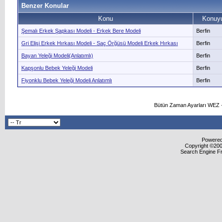
Benzer Konular
Konu
Konuyu
Şemalı Erkek Şapkası Modeli - Erkek Bere Modeli
Berfin
Gri Elişi Erkek Hırkası Modeli - Saç Örğüsü Modeli Erkek Hırkası
Berfin
Bayan Yeleği Modeli(Anlatımlı)
Berfin
Kapşonlu Bebek Yeleği Modeli
Berfin
Fiyonklu Bebek Yeleği Modeli Anlatımlı
Berfin
Bütün Zaman Ayarları WEZ +
Powered 
Copyright ©2000
Search Engine F