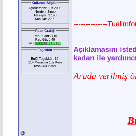
Kullanıcı Bilgileri
Üyelik tarihi: Jun 2008
Nerden: Sinop
Mesajlar: 3.193
Konular: 2290
--------------Tualimf
Puan Grafiği
Rep Puanı:2710
Rep Gücü:49
RD:
Açıklamasını isted
Teşekkür
kadarı ile yardımc
Ettiği Teşekkür: 19
114 Mesajına 162 Kere
Teşekkür Edlidi
:
Arada verilmiş 
B