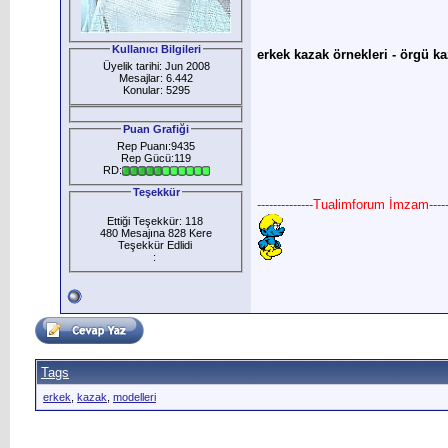
Kullanıcı Bilgileri
erkek kazak örnekleri - örgü ka
Üyelik tarihi: Jun 2008
Mesajlar: 6.442
Konular: 5295
Puan Grafiği
Rep Puanı:9435
Rep Gücü:119
RD:
Teşekkür
--------------Tualimforum İmzam------
Ettiği Teşekkür: 118
480 Mesajına 828 Kere
Teşekkür Edlidi
:
Tags
erkek
,
kazak
,
modelleri