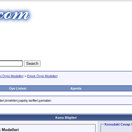
şi Örgü Modelleri
>
Erkek Örgü Modelleri
Üye Listesi
Ajanda
i,örnekleri,yapılış tarifleri,şemaları
Konu Bilgileri
Konudaki Cevap S
 Modelleri