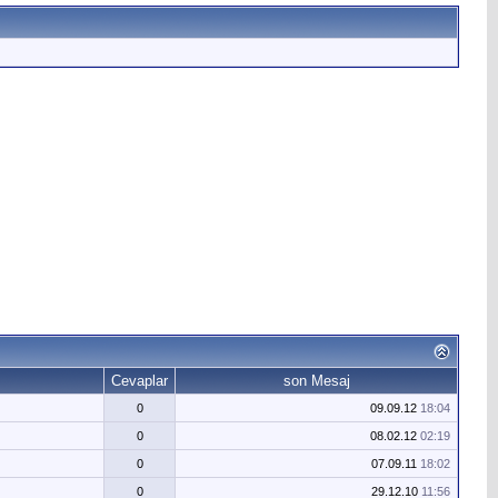
Cevaplar
son Mesaj
0
09.09.12
18:04
0
08.02.12
02:19
0
07.09.11
18:02
0
29.12.10
11:56