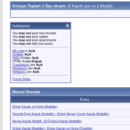
Konuyu Toplam 1 Üye okuyor.
(0 Kayıtlı üye ve 1 Misafir)
Yetkileriniz
You
may not
post new threads
You
may not
post replies
You
may not
post attachments
You
may not
edit your posts
BB code
is
Açık
Smileler
Açık
[IMG]
Kodları
Açık
HTML-Kodları
Kapalı
Trackbacks
are
Açık
Pingbacks
are
Açık
Refbacks
are
Açık
Forum Rules
Benzer Konular
Konu
Erkek Kazak ve Hırka Modelleri
Desenli Örgü Kazak Modelleri - Erkek,Bayan,Çocuk Kazak Modelleri
Bayan Kazak Modeli - El Örğüsü Kazak Modelleri
Erkek Kazak Modelleri - Erkek Kazak ve Hırka Örnekleri