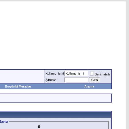
Kullanıcı ismi
Beni hatırla
Şifreniz
Bugünki Mesajlar
Arama
ayısı
0