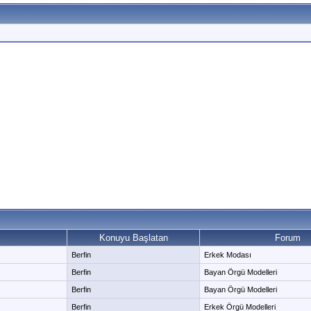
Konuyu Başlatan
Forum
Berfin
Erkek Modası
Berfin
Bayan Örgü Modelleri
Berfin
Bayan Örgü Modelleri
Berfin
Erkek Örgü Modelleri