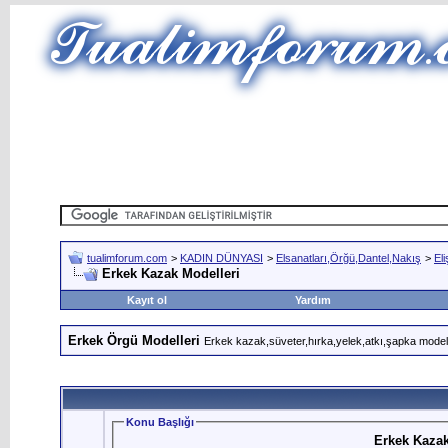
tualimforum.com
>
KADIN DÜNYASI
>
Elsanatları,Örğü,Dantel,Nakış
>
Eli
Erkek Kazak Modelleri
Kayıt ol
Yardım
Erkek Örgü Modelleri
Erkek kazak,süveter,hırka,yelek,atkı,şapka modeller
Konu Başlığı
Erkek Kazak