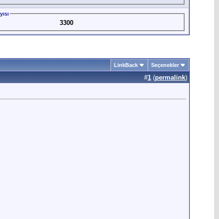
yısı
3300
LinkBack
Seçenekler
#
1
(
permalink
)