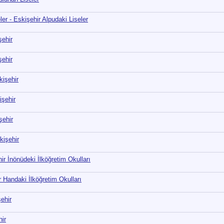
er - Eskişehir Alpudaki Liseler
şehir
şehir
kişehir
işehir
şehir
kişehir
ir İnönüdeki İlköğretim Okulları
r Handaki İlköğretim Okulları
ehir
hir