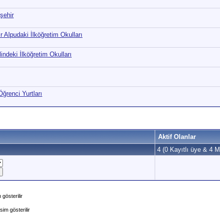
şehir
r Alpudaki İlköğretim Okulları
indeki İlköğretim Okulları
Öğrenci Yurtları
Aktif Olanlar
4 (0 Kayıtlı üye & 4 Mi
gösterilir
im gösterilir