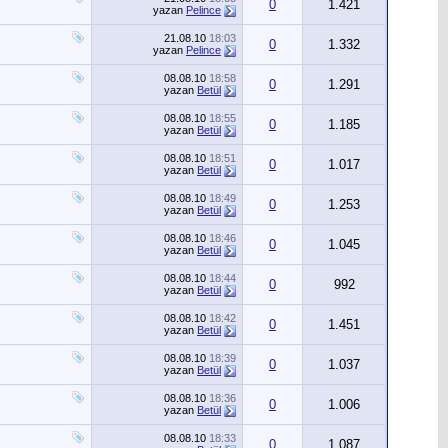
0
1.421
yazan
Pelince
21.08.10
18:03
0
1.332
yazan
Pelince
08.08.10
18:58
0
1.291
yazan
Betül
08.08.10
18:55
0
1.185
yazan
Betül
08.08.10
18:51
0
1.017
yazan
Betül
08.08.10
18:49
0
1.253
yazan
Betül
08.08.10
18:46
0
1.045
yazan
Betül
08.08.10
18:44
0
992
yazan
Betül
08.08.10
18:42
0
1.451
yazan
Betül
08.08.10
18:39
0
1.037
yazan
Betül
08.08.10
18:36
0
1.006
yazan
Betül
08.08.10
18:33
0
1.087