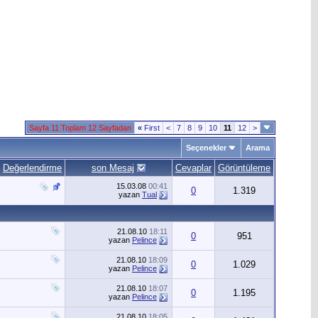
Sayfa 11 Toplam 12 Sayfadan
«
First
<
7
8
9
10
11
12
>
Seçenekler
Arama
Değerlendirme
son Mesaj
Cevaplar
Görüntüleme
15.03.08
00:41
0
1.319
yazan
Tual
21.08.10
18:11
0
951
yazan
Pelince
21.08.10
18:09
0
1.029
yazan
Pelince
21.08.10
18:07
0
1.195
yazan
Pelince
21.08.10
18:05