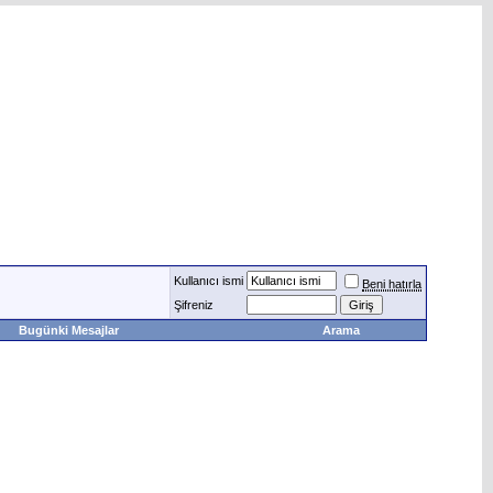
Kullanıcı ismi
Beni hatırla
Şifreniz
Bugünki Mesajlar
Arama