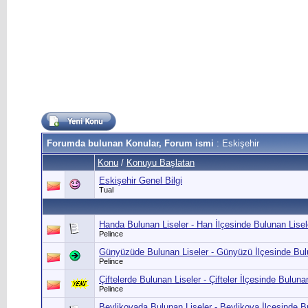
Forumda bulunan Konular, Forum ismi
: Eskişehir
Konu
/
Konuyu Başlatan
Eskişehir Genel Bilgi
Tual
Handa Bulunan Liseler - Han İlçesinde Bulunan Lisele
Pelince
Günyüzüde Bulunan Liseler - Günyüzü İlçesinde Bul
Pelince
Çiftelerde Bulunan Liseler - Çifteler İlçesinde Buluna
Pelince
Beylikovada Bulunan Liseler - Beylikova İlçesinde B