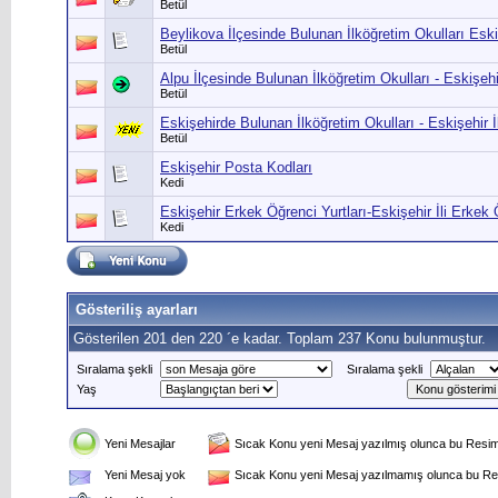
Betül
Beylikova İlçesinde Bulunan İlköğretim Okulları Eski
Betül
Alpu İlçesinde Bulunan İlköğretim Okulları - Eskişehi
Betül
Eskişehirde Bulunan İlköğretim Okulları - Eskişehir İl
Betül
Eskişehir Posta Kodları
Kedi
Eskişehir Erkek Öğrenci Yurtları-Eskişehir İli Erkek 
Kedi
Gösteriliş ayarları
Gösterilen 201 den 220 ´e kadar. Toplam 237 Konu bulunmuştur.
Sıralama şekli
Sıralama şekli
Yaş
Yeni Mesajlar
Sıcak Konu yeni Mesaj yazılmış olunca bu Resim 
Yeni Mesaj yok
Sıcak Konu yeni Mesaj yazılmamış olunca bu Res