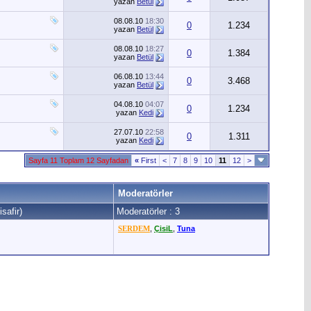
yazan
Betül
08.08.10
18:30
0
1.234
yazan
Betül
08.08.10
18:27
0
1.384
yazan
Betül
06.08.10
13:44
0
3.468
yazan
Betül
04.08.10
04:07
0
1.234
yazan
Kedi
27.07.10
22:58
0
1.311
yazan
Kedi
Sayfa 11 Toplam 12 Sayfadan
«
First
<
7
8
9
10
11
12
>
Moderatörler
safir)
Moderatörler : 3
SERDEM
,
ÇisiL
,
Tuna