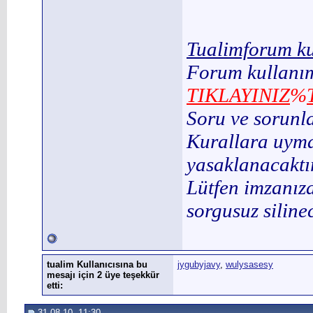
Tualimforum ku
Forum kullanım
TIKLAYINIZ
%
Soru ve sorunl
Kurallara uymay
yasaklanacaktır
Lütfen imzanıza
sorgusuz silinec
tualim Kullanıcısına bu
jygubyjavy
,
wulysasesy
mesajı için 2 üye teşekkür
etti:
31.08.10, 11:30