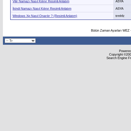
Vitir Namazı Nasıl Kılınır Resimli Anlatım
ASYA
İkindi Namazı Nasıl Kılınır Resimli Anlatım
ASYA
Windows Xp Nasıl Onarılır ? (Resimli Anlatım)
trmhfz
Bütün Zaman Ayarları WEZ +
Powered 
Copyright ©2000
Search Engine F