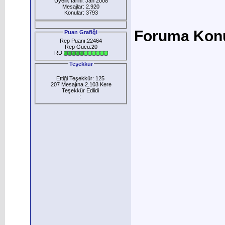
Üyelik tarihi: Jan 2008
Mesajlar: 2.920
Konular: 3793
Foruma Konu 
Puan Grafiği
Rep Puanı:22464
Rep Gücü:20
RD:
Teşekkür
Ettiği Teşekkür: 125
207 Mesajına 2.103 Kere
Teşekkür Edlidi
: