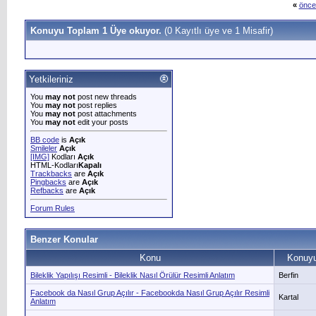
«
önce
Konuyu Toplam 1 Üye okuyor.
(0 Kayıtlı üye ve 1 Misafir)
Yetkileriniz
You
may not
post new threads
You
may not
post replies
You
may not
post attachments
You
may not
edit your posts
BB code
is
Açık
Smileler
Açık
[IMG]
Kodları
Açık
HTML-Kodları
Kapalı
Trackbacks
are
Açık
Pingbacks
are
Açık
Refbacks
are
Açık
Forum Rules
Benzer Konular
Konu
Konuyu
Bileklik Yapılışı Resimli - Bileklik Nasıl Örülür Resimli Anlatım
Berfin
Facebook da Nasıl Grup Açılır - Facebookda Nasıl Grup Açılır Resimli
Kartal
Anlatım