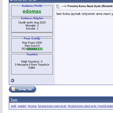
Kullanıcı Profili
--->: Foruma Konu Nasıl Açılır (Resimli
edomax
ben konu açmak istiyorum ama nasıl 
Kullanıcı Bilgileri
Üyelik tarihi: Aug 2010
Mesajlar: 2
Konular: 1
Puan Grafiği
Rep Puanı:1000
Rep Gücü:0
RD:
Teşekkür
Ettiği Teşekkür: 0
0 Mesajına 0 Kere Teşekkür
Edlidi
:
Tags
acilir
,
anlatim
,
foruma
,
foruma konu nasıl açılır
,
foruma konu nasıl açılır (resimli anla