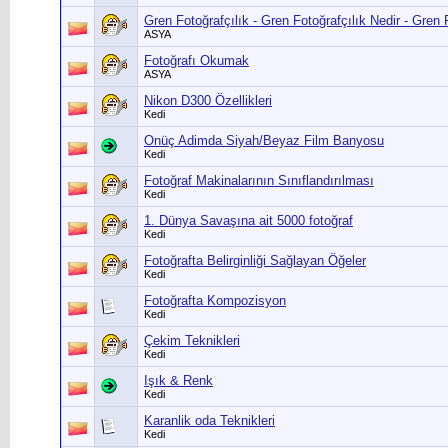
Gren Fotoğrafçılık - Gren Fotoğrafçılık Nedir - Gren
ASYA
Fotoğrafı Okumak
ASYA
Nikon D300 Özellikleri
Kedi
Onüç Adimda Siyah/Beyaz Film Banyosu
Kedi
Fotoğraf Makinalarının Sınıflandırılması
Kedi
1. Dünya Savaşına ait 5000 fotoğraf
Kedi
Fotoğrafta Belirginliği Sağlayan Öğeler
Kedi
Fotoğrafta Kompozisyon
Kedi
Çekim Teknikleri
Kedi
Işık & Renk
Kedi
Karanlik oda Teknikleri
Kedi