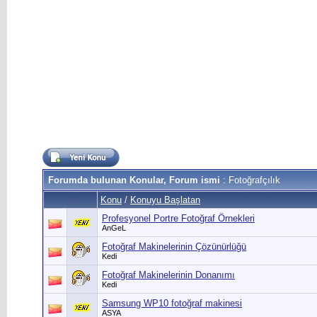
Forumda bulunan Konular, Forum ismi
: Fotoğrafçılık
Konu
/
Konuyu Başlatan
Profesyonel Portre Fotoğraf Örnekleri
AnGeL
Fotoğraf Makinelerinin Çözünürlüğü
Kedi
Fotoğraf Makinelerinin Donanımı
Kedi
Samsung WP10 fotoğraf makinesi
ASYA