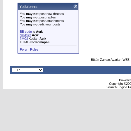
Yetkileriniz
You
may not
post new threads
You
may not
post replies
You
may not
post attachments
You
may not
edit your posts
BB code
is
Açık
Smileler
Açık
[IMG]
Kodları
Açık
HTML-Kodları
Kapalı
Forum Rules
Bütün Zaman Ayarları WEZ +
Powered 
Copyright ©2000
Search Engine F