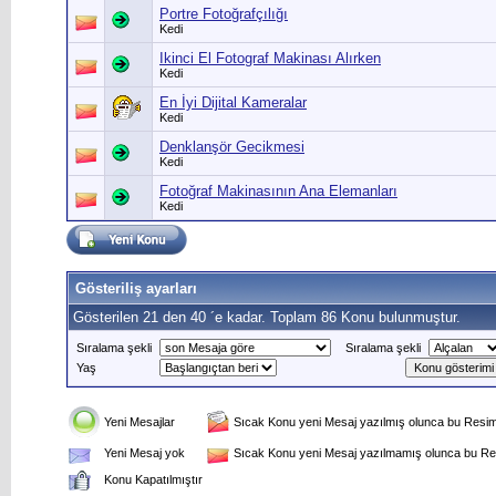
Portre Fotoğrafçılığı
Kedi
Ikinci El Fotograf Makinası Alırken
Kedi
En İyi Dijital Kameralar
Kedi
Denklanşör Gecikmesi
Kedi
Fotoğraf Makinasının Ana Elemanları
Kedi
Gösteriliş ayarları
Gösterilen 21 den 40 ´e kadar. Toplam 86 Konu bulunmuştur.
Sıralama şekli
Sıralama şekli
Yaş
Yeni Mesajlar
Sıcak Konu yeni Mesaj yazılmış olunca bu Resim 
Yeni Mesaj yok
Sıcak Konu yeni Mesaj yazılmamış olunca bu Res
Konu Kapatılmıştır