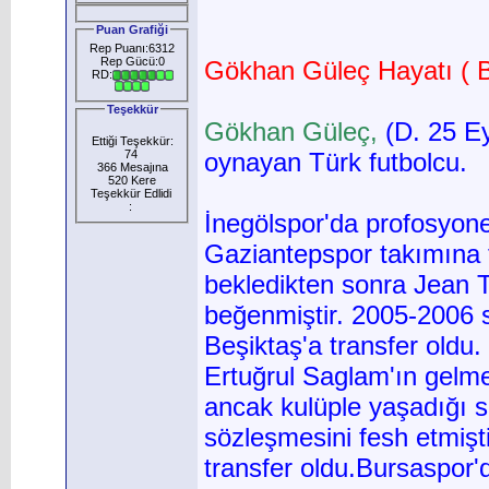
Puan Grafiği
Rep Puanı:6312
Rep Gücü:0
Gökhan Güleç Hayatı ( Bi
RD:
Teşekkür
Gökhan Güleç,
(D. 25 Ey
Ettiği Teşekkür:
74
oynayan Türk futbolcu.
366 Mesajına
520 Kere
Teşekkür Edlidi
:
İnegölspor'da profosyone
Gaziantepspor takımına 
bekledikten sonra Jean 
beğenmiştir. 2005-2006 
Beşiktaş'a transfer oldu
Ertuğrul Saglam'ın gelmes
ancak kulüple yaşadığı 
sözleşmesini fesh etmiş
transfer oldu.Bursaspor'd