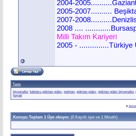
2004-2005..........Gaziante
2005-2007..........
Beşiktaş
2007-2008..........Denizlisp
2008 .... ............
Bursaspor
Milli Takım Kariyeri
2005 - ..............Türkiye U
Tags
biyografisi
,
futbolcu gökhan güleç
,
gokhan
,
gökhan güleç
,
gökhan güleç biyografisi
,
hayati
«
önce
Konuyu Toplam 1 Üye okuyor.
(0 Kayıtlı üye ve 1 Misafir)