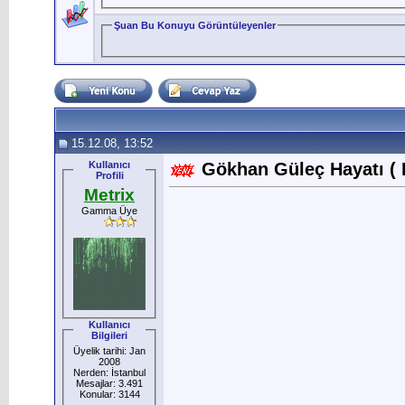
Şuan Bu Konuyu Görüntüleyenler
15.12.08, 13:52
Kullanıcı
Gökhan Güleç Hayatı ( B
Profili
Metrix
Gamma Üye
Kullanıcı
Bilgileri
Üyelik tarihi: Jan
2008
Nerden: İstanbul
Mesajlar: 3.491
Konular: 3144