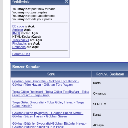
Yetkileriniz
You
may not
post new threads
You
may not
post replies
You
may not
post attachments
You
may not
edit your posts
BB code
is
Açık
Smileler
Açık
[IMG]
Kodları
Açık
HTML-Kodları
Kapalı
Trackbacks
are
Açık
Pingbacks
are
Açık
Refbacks
are
Açık
Forum Rules
Benzer Konular
Konu
Konuyu Başlatan
Gökhan Töre Biyografisi - Gökhan Töre Kimdir -
Kartal
Gökhan Töre Hayatı - Gökhan Töre Yaşam
Tolga Güleç Resimleri - Tolga Güleç Fotoğrafları - Tolga
Okyanus
Güleç Resim - Tolga Güleç
Tolga Güleç Biyografisi - Tolga Güleç Hayatı - Tolga
SERDEM
Güleç Kimdir?
Gökhan Süzen Biyografisi - Gökhan Süzen Kimdir -
Kartal
Gökhan Süzen Hayatı - Gökhan Süzen
Gökhan Bütünler Biyografisi-Gökhan Bütünler Hayatı-
Akasya
Gökhan Bütünler Kimdir?(Grup Panik