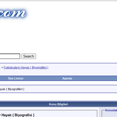
)
>
Futbolcuların Hayatı ( Biyografileri )
Üye Listesi
Ajanda
atı ( Biyografileri )
Konu Bilgileri
Konudak
ayatı ( Biyografisi )