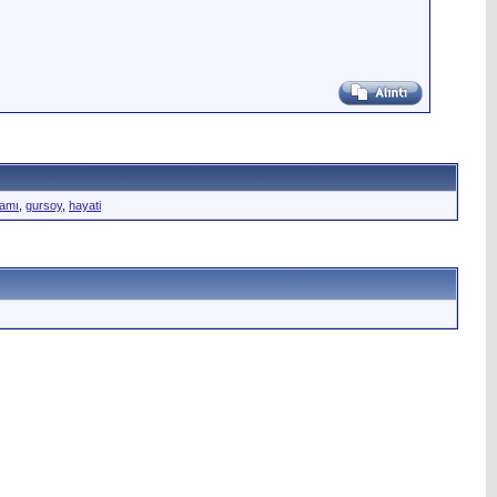
şamı
,
gursoy
,
hayati