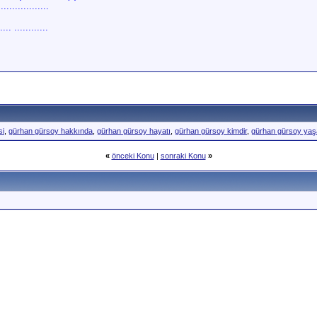
..............
.... ............
si
,
gürhan gürsoy hakkında
,
gürhan gürsoy hayatı
,
gürhan gürsoy kimdir
,
gürhan gürsoy ya
«
önceki Konu
|
sonraki Konu
»