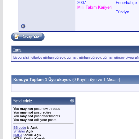
2007- ......................
Fenerbahçe ....
Milli Takım Kariyeri
...............................Türkiye........
Tags
biyografisi
,
futbolcu gürhan gürsoy
,
gurhan
,
gürhan gürsoy
,
gürhan gürsoy biyografi
Konuyu Toplam 1 Üye okuyor.
(0 Kayıtlı üye ve 1 Misafir)
Yetkileriniz
You
may not
post new threads
You
may not
post replies
You
may not
post attachments
You
may not
edit your posts
BB code
is
Açık
Smileler
Açık
[IMG]
Kodları
Açık
HTML-Kodları
Kapalı