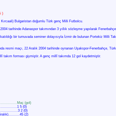
i )
 Kırcaali) Bulgaristan doğumlu Türk genç Milli Futbolcu.
004 tarihinde Adanaspor takımından 3 yıllık sözleşme yapılarak Fenerbahçe’y
atıldığı bir turnuvada seminer dolayısıyla İzmir de bulunan Portekiz Milli Takı
nda resmi maçı, 22 Aralık 2004 tarihinde oynanan Uşakspor-Fenerbahçe, Türk
î takım forması giymiştir. A genç millî takımda 12 gol kaydetmiştir.
..................Maç (gol)
..............1 5 (0)
...............3 2 (0)
alık)...........45 (2)