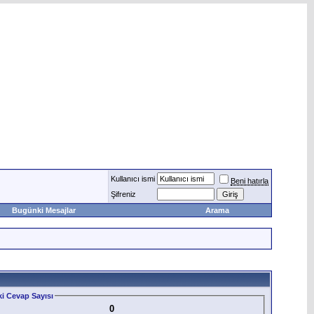
Kullanıcı ismi
Beni hatırla
Şifreniz
Bugünki Mesajlar
Arama
i Cevap Sayısı
0