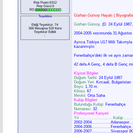
Rep Puanı:6312
Rep Gücü:0
RD:
Gürhan Gürsoy Hayatı ( Biyografis
Teşekkür
Gürhan Gürsoy,
(D. 24 Eylül 1987,
Ettiği Teşekkür: 74
366 Mesajına 520 Kere
Teşekkür Edlidi
2004-2005 sezonunda 31 Ağustos 2
:
Ayrıca Türkiye U17 Milli Takımyla k
kazanmıştır.
Fenerbahçe’deki ilk ve aynı zama
42 defa A Genç, 4 defa B Genç mill
Kişisel Bilgiler
Doğum Tarihi:
24 Eylül 1987
Doğum Yeri:
Kırcaali, Bulgaristan
Boyu:
1,70 m.
Kilosu:
67
Mevkii:
Orta Saha
Kulüp Bilgileri
Bulunduğu Kulüp:
Fenerbahçe
Numarası:
32
Profesyonel Kariyeri
Yıl ............................Kulüp ......
2002-2004................Adanaspor......
2004-2006................Fenerbahçe....
2006-2007................Sivasspor (Kir