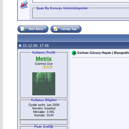
Şuan Bu Konuyu Görüntüleyenler
15.12.08, 17:46
Kullanıcı Profili
Gürhan Gürsoy Hayatı ( Biyografis
Metrix
Gamma Üye
Kullanıcı Bilgileri
Üyelik tarihi: Jan 2008
Nerden: İstanbul
Mesajlar: 3.491
Konular: 3144
Puan Grafiği