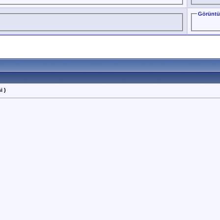
Görüntü
i )