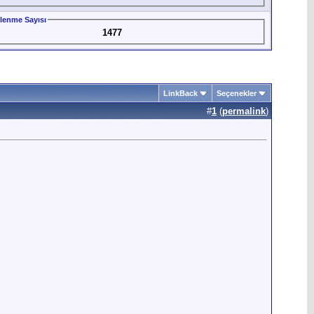
lenme Sayısı
1477
LinkBack
Seçenekler
#
1
(
permalink
)