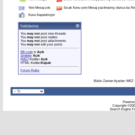
Yeni Mesaj yok
Sıcak Konu yeni Mesaj yazılmamış olunca bu Res
Konu Kapatılmıştır
Yetkileriniz
You
may not
post new threads
You
may not
post replies
You
may not
post attachments
You
may not
edit your posts
BB code
is
Açık
Smileler
Açık
[IMG]
Kodları
Açık
HTML-Kodları
Kapalı
Forum Rules
Bütün Zaman Ayarları WEZ +
Powered 
Copyright ©2000
Search Engine F