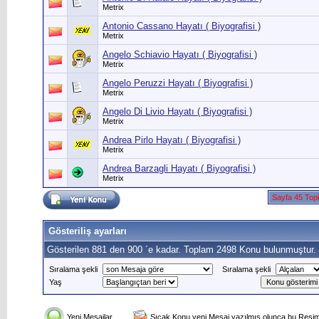
Metrix
Antonio Cassano Hayatı ( Biyografisi )
Metrix
Angelo Schiavio Hayatı ( Biyografisi )
Metrix
Angelo Peruzzi Hayatı ( Biyografisi )
Metrix
Angelo Di Livio Hayatı ( Biyografisi )
Metrix
Andrea Pirlo Hayatı ( Biyografisi )
Metrix
Andrea Barzagli Hayatı ( Biyografisi )
Metrix
Sayfa 45 Top
Gösteriliş ayarları
Gösterilen 881 den 900 ´e kadar. Toplam 2498 Konu bulunmuştur.
Sıralama şekli
Sıralama şekli
Yaş
Yeni Mesajlar
Sıcak Konu yeni Mesaj yazılmış olunca bu Resim 