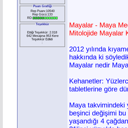
Puan Grafiği
Rep Puanı:10540
Rep Gücü:133
RD:
Mayalar - Maya Med
Teşekkür
Mitolojide Mayalar 
Ettiği Teşekkür: 2.018
642 Mesajına 953 Kere
Teşekkür Edlidi
:
2012 yılında kıyame
hakkında ki söyledik
Mayalar nedir Mayal
Kehanetler: Yüzlerc
tabletlerine göre d
Maya takvimindeki y
beşinci değişimi bu
yaşandığı 4 çağdan 