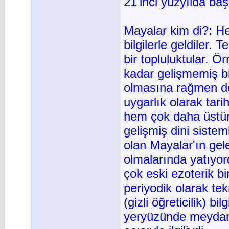
21'inci yüzyılda baş
Mayalar kim di?: He
bilgilerle geldiler.
bir topluluktular. 
kadar gelişmemiş bir
olmasına rağmen dö
uygarlık olarak tar
hem çok daha üstün 
gelişmiş dini sistem
olan Mayalar'ın gele
olmalarında yatıyor
çok eski ezoterik b
periyodik olarak tek
(gizli öğreticilik) b
yeryüzünde meydana