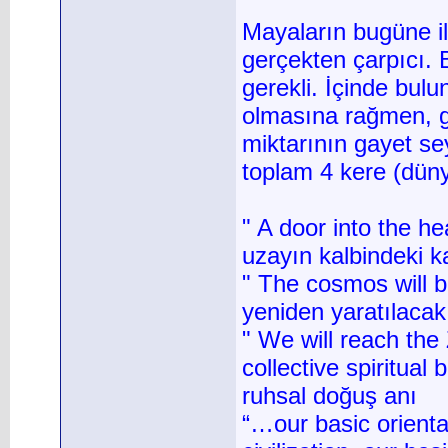
Mayaların bugüne ili
gerçekten çarpıcı.
gerekli. İçinde bul
olmasına rağmen, ga
miktarının gayet se
toplam 4 kere (düny
" A door into the h
uzayın kalbindeki k
" The cosmos will b
yeniden yaratılacak
" We will reach the
collective spiritual
ruhsal doğuş anı
“…our basic orienta