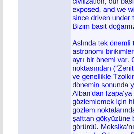
civilization, our ba
exposed, and we wil
since driven under 
Bizim basit doğamız
Aslında tek önemli t
astronomi birikimle
ayrı bir önemi var
noktasından (“Zenith
ve genellikle Tzolkin
dönemin sonunda ya
Alban'dan İzapa'ya
gözlemlemek için hi
gözlem noktalarında 
şafttan gökyüzüne 
görürdü. Meksika'nı