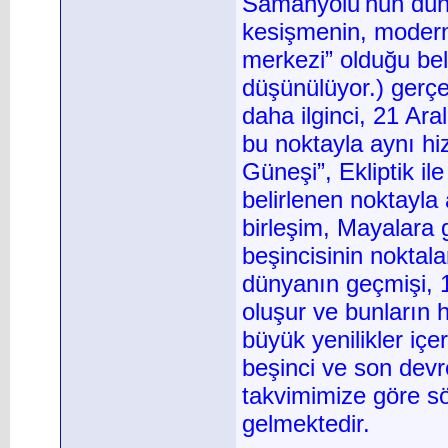
Samanyolu'nun düny
kesişmenin, modern
merkezi” olduğu bel
düşünülüyor.) gerçe
daha ilginci, 21 Ar
bu noktayla aynı h
Güneşi”, Ekliptik i
belirlenen noktayla 
birleşim, Mayalara g
beşincisinin noktal
dünyanın geçmişi, 1
oluşur ve bunların h
büyük yenilikler iç
beşinci ve son devre
takvimimize göre sö
gelmektedir.