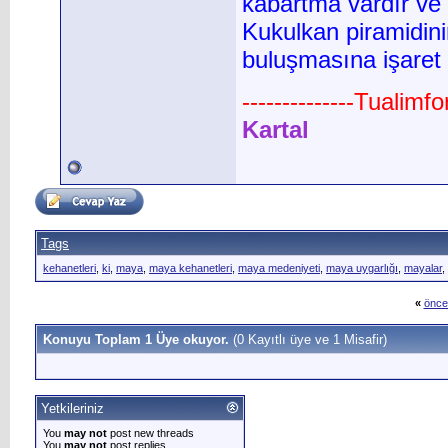
kabartma vardır ve 
Kukulkan piramidini
buluşmasına işaret 
--------------Tualimf
Kartal
Tags
kehanetleri
,
ki
,
maya
,
maya kehanetleri
,
maya medeniyeti
,
maya uygarlığı
,
mayalar
,
«
önce
Konuyu Toplam 1 Üye okuyor.
(0 Kayıtlı üye ve 1 Misafir)
Yetkileriniz
You
may not
post new threads
You
may not
post replies