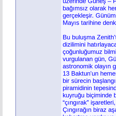
üzerinde Güneş – P
bağımsız olarak her
gerçekleşir. Günümü
Mayıs tarihine denk
Bu buluşma Zenith'
dizilimini hatırlay
çoğunluğumuz bilmi
vurgulanan gün, Gü
astronomik olayın g
13 Baktun'un hemen
bir sürecin başlang
piramidinin tepesind
kuyruğu biçiminde bi
“çıngırak” işaretler
Çıngırağın biraz aş