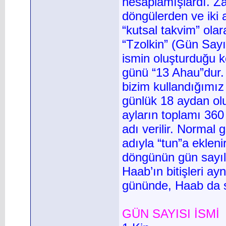
hesaplamışlardı. Z
döngülerden ve iki a
“kutsal takvim” ola
“Tzolkin” (Gün Say
ismin oluşturduğu k
günü “13 Ahau”dur. 
bizim kullandığımız
günlük 18 aydan olu
ayların toplamı 36
adı verilir. Normal g
adıyla “tun”a ekleni
döngünün gün sayılar
Haab’ın bitişleri ay
gününde, Haab da s
GÜN SAYISI İSMİ