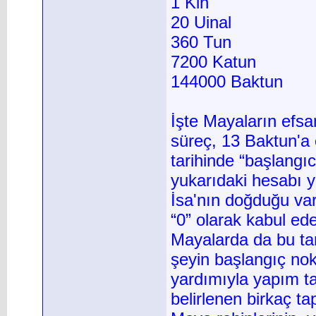
1 Kin
20 Uinal
360 Tun
7200 Katun
144000 Baktun
İşte Mayaların efsa
süreç, 13 Baktun'a 
tarihinde “başlangıc
yukarıdaki hesabı 
İsa'nın doğduğu var
“0” olarak kabul ed
Mayalarda da bu tar
şeyin başlangıç nok
yardımıyla yapım ta
belirlenen birkaç t