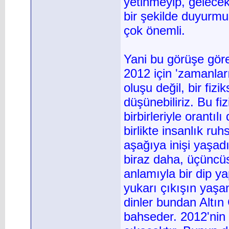
yetinmeyip, gelecekt
bir şekilde duyurmuş
çok önemli.
Yani bu görüşe gör
2012 için 'zamanlar
oluşu değil, bir fiz
düşünebiliriz. Bu fiz
birbirleriyle orantıl
birlikte insanlık ru
aşağıya inişi yaşadı
biraz daha, üçüncü
anlamıyla bir dip y
yukarı çıkışın yaşan
dinler bundan Altın
bahseder. 2012'nin 