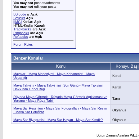
You
may not
post attachments
You
may not
edit your posts
BB code
is
Açık
Smileler
Açık
[IMG]
Kodları
Açık
HTML-Kodları
Kapalı
Trackbacks
are
Açık
Pingbacks
are
Açık
Refbacks
are
Açık
Forum Rules
Benzer Konular
Konu
Konuyu Başl
Mayalar - Maya Medeniyeti - Maya Kehanetleri - Maya
Kartal
Uygarlığı
Maya Takvimi - Maya Takviminin Son Günü - Maya Takvimi
Kartal
Hakkında Genel Bilgi
Rüyada Maya Görmek - Rüyada Maya Görmek Açıklaması ve
Tarot
Yorumu - Maya Rüya Tabiri
Maya Sar Resimleri - Maya Sar Fotoğrafları - Maya Sar Resim
Okyanus
- Maya Sar Fotoğraf
Maya Sar Biyografisi - Maya Sar Hayatı - Maya Sar Kimdir?
Okyanus
Bütün Zaman Ayarları WEZ +