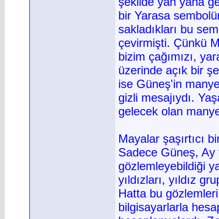
şekilde yan yana ge
bir Yarasa sembolün
sakladıkları bu semb
çevirmişti. Çünkü Ma
bizim çağımızı, yar
üzerinde açık bir şe
ise Güneş'in manyeti
gizli mesajıydı. Y
gelecek olan manyet
Mayalar şaşırtıcı bi
Sadece Güneş, Ay v
gözlemleyebildiği y
yıldızları, yıldız gr
Hatta bu gözlemleri
bilgisayarlarla hes