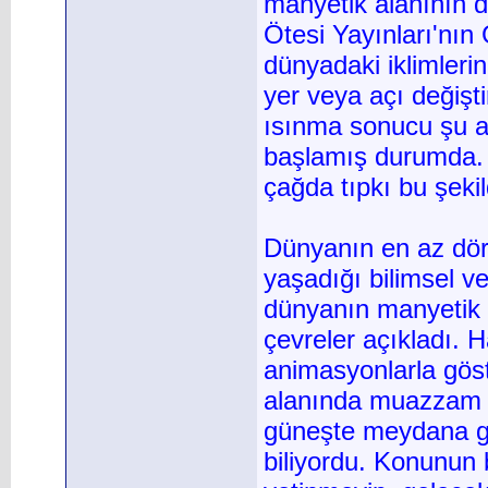
manyetik alanının 
Ötesi Yayınları'nı
dünyadaki iklimleri
yer veya açı değişt
ısınma sonucu şu a
başlamış durumda. 
çağda tıpkı bu şekil
Dünyanın en az dör
yaşadığı bilimsel v
dünyanın manyetik al
çevreler açıkladı. H
animasyonlarla gös
alanında muazzam b
güneşte meydana ge
biliyordu. Konunun 