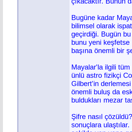
çıkacaktır. Bunun d
Bugüne kadar Mayal
bilimsel olarak isp
geçirdiği. Bugün b
bunu yeni keşfetse 
başına önemli bir ş
Mayalar'la ilgili tü
ünlü astro fizikçi Co
Gilbert'in derleme
önemli buluş da esk
buldukları mezar ta
Şifre nasıl çözüldü?:
sonuçlara ulaştılar.