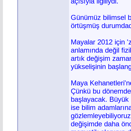
açısıyla ilgiliydi.
Günümüz bilimsel bu
örtüşmüş durumdad
Mayalar 2012 için '
anlamında değil fizi
artık değişim zaman
yükselişinin başlang
Maya Kehanetleri'ne
Çünkü bu dönemde i
başlayacak. Büyük b
ise bilim adamların
gözlemleyebiliyoruz
değişimde daha önce