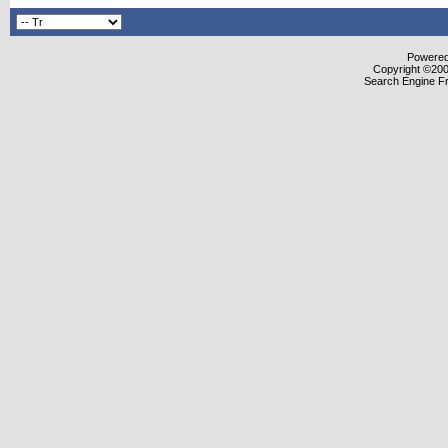
Powered 
Copyright ©2000
Search Engine F