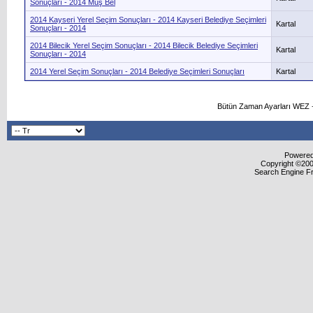
Sonuçları - 2014 Muş Bel
2014 Kayseri Yerel Seçim Sonuçları - 2014 Kayseri Belediye Seçimleri
Kartal
Sonuçları - 2014
2014 Bilecik Yerel Seçim Sonuçları - 2014 Bilecik Belediye Seçimleri
Kartal
Sonuçları - 2014
2014 Yerel Seçim Sonuçları - 2014 Belediye Seçimleri Sonuçları
Kartal
Bütün Zaman Ayarları WEZ +
Powered 
Copyright ©2000
Search Engine F