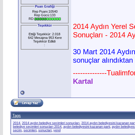
Puan Grafiği
Rep Puanı:10540
Rep Gücü:133
RD:
2014 Aydın Yerel S
Teşekkür
Sonuçları - 2014 Ay
Ettiği Teşekkür: 2.018
642 Mesajına 953 Kere
Teşekkür Edlidi
:
30 Mart 2014
Aydı
sonuçlar alındıktan
--------------Tualimf
Kartal
Tags
2014
,
2014 aydın belediye seçimleri sonuçları
,
2014 aydın belediyesini kazanan part
belediye seçimleri sonuçları 2014
,
aydın belediyesini kazanan parti
,
aydın belediyes
secim
,
secimleri
,
sonuclari
,
yerel