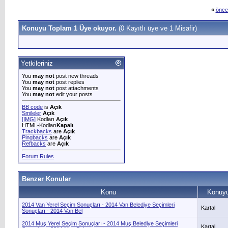
«
önce
Konuyu Toplam 1 Üye okuyor.
(0 Kayıtlı üye ve 1 Misafir)
Yetkileriniz
You
may not
post new threads
You
may not
post replies
You
may not
post attachments
You
may not
edit your posts
BB code
is
Açık
Smileler
Açık
[IMG]
Kodları
Açık
HTML-Kodları
Kapalı
Trackbacks
are
Açık
Pingbacks
are
Açık
Refbacks
are
Açık
Forum Rules
Benzer Konular
Konu
Konuyu
2014 Van Yerel Seçim Sonuçları - 2014 Van Belediye Seçimleri
Kartal
Sonuçları - 2014 Van Bel
2014 Muş Yerel Seçim Sonuçları - 2014 Muş Belediye Seçimleri
Kartal