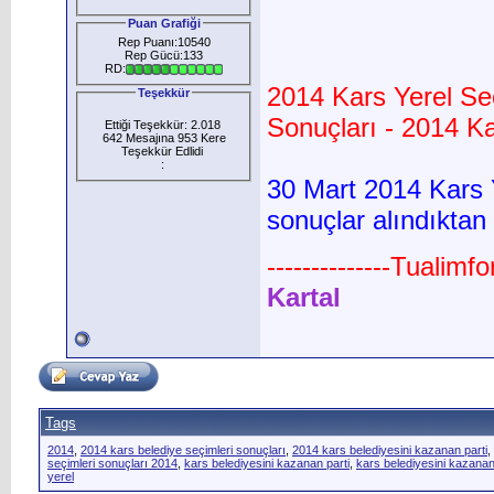
Puan Grafiği
Rep Puanı:10540
Rep Gücü:133
RD:
2014 Kars Yerel Se
Teşekkür
Sonuçları - 2014 Ka
Ettiği Teşekkür: 2.018
642 Mesajına 953 Kere
Teşekkür Edlidi
:
30 Mart 2014 Kars Y
sonuçlar alındıktan
--------------Tualimf
Kartal
Tags
2014
,
2014 kars belediye seçimleri sonuçları
,
2014 kars belediyesini kazanan parti
,
seçimleri sonuçları 2014
,
kars belediyesini kazanan parti
,
kars belediyesini kazanan
yerel