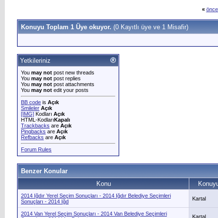
«
önce
Konuyu Toplam 1 Üye okuyor.
(0 Kayıtlı üye ve 1 Misafir)
Yetkileriniz
You
may not
post new threads
You
may not
post replies
You
may not
post attachments
You
may not
edit your posts
BB code
is
Açık
Smileler
Açık
[IMG]
Kodları
Açık
HTML-Kodları
Kapalı
Trackbacks
are
Açık
Pingbacks
are
Açık
Refbacks
are
Açık
Forum Rules
Benzer Konular
Konu
Konuyu
2014 Iğdır Yerel Seçim Sonuçları - 2014 Iğdır Belediye Seçimleri
Kartal
Sonuçları - 2014 Iğd
2014 Van Yerel Seçim Sonuçları - 2014 Van Belediye Seçimleri
Kartal