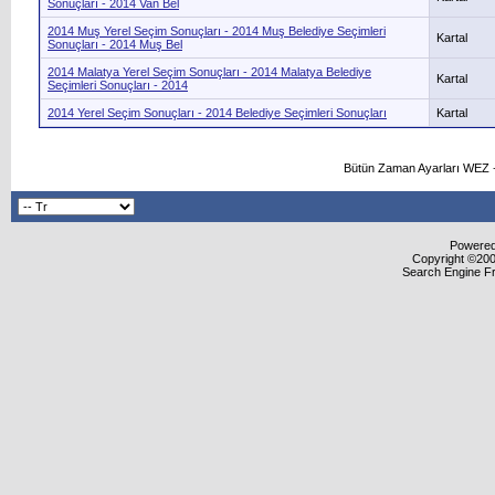
Sonuçları - 2014 Van Bel
2014 Muş Yerel Seçim Sonuçları - 2014 Muş Belediye Seçimleri
Kartal
Sonuçları - 2014 Muş Bel
2014 Malatya Yerel Seçim Sonuçları - 2014 Malatya Belediye
Kartal
Seçimleri Sonuçları - 2014
2014 Yerel Seçim Sonuçları - 2014 Belediye Seçimleri Sonuçları
Kartal
Bütün Zaman Ayarları WEZ +
Powered 
Copyright ©2000
Search Engine F