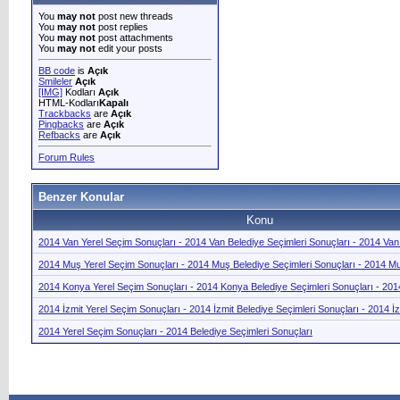
You
may not
post new threads
You
may not
post replies
You
may not
post attachments
You
may not
edit your posts
BB code
is
Açık
Smileler
Açık
[IMG]
Kodları
Açık
HTML-Kodları
Kapalı
Trackbacks
are
Açık
Pingbacks
are
Açık
Refbacks
are
Açık
Forum Rules
Benzer Konular
Konu
2014 Van Yerel Seçim Sonuçları - 2014 Van Belediye Seçimleri Sonuçları - 2014 Van
2014 Muş Yerel Seçim Sonuçları - 2014 Muş Belediye Seçimleri Sonuçları - 2014 M
2014 Konya Yerel Seçim Sonuçları - 2014 Konya Belediye Seçimleri Sonuçları - 20
2014 İzmit Yerel Seçim Sonuçları - 2014 İzmit Belediye Seçimleri Sonuçları - 2014 İ
2014 Yerel Seçim Sonuçları - 2014 Belediye Seçimleri Sonuçları