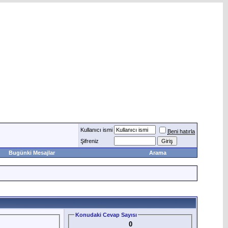
Kullanıcı ismi
Beni hatırla
Şifreniz
Bugünki Mesajlar
Arama
Konudaki Cevap Sayısı
0