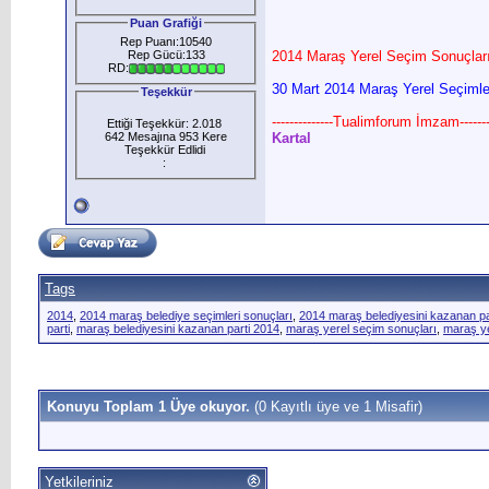
Puan Grafiği
Rep Puanı:10540
Rep Gücü:133
2014 Maraş Yerel Seçim Sonuçları
RD:
30 Mart 2014 Maraş Yerel Seçimler
Teşekkür
--------------Tualimforum İmzam--------
Ettiği Teşekkür: 2.018
642 Mesajına 953 Kere
Kartal
Teşekkür Edlidi
:
Tags
2014
,
2014 maraş belediye seçimleri sonuçları
,
2014 maraş belediyesini kazanan pa
parti
,
maraş belediyesini kazanan parti 2014
,
maraş yerel seçim sonuçları
,
maraş ye
Konuyu Toplam 1 Üye okuyor.
(0 Kayıtlı üye ve 1 Misafir)
Yetkileriniz