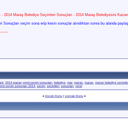
 - 2014 Maraş Belediye Seçimleri Sonuçları - 2014 Maraş Belediyesini Kazan
i Sonuçları seçim sona erip kesin sonuçlar alındıktan sonra bu alanda paylaşı
------
rti
,
2014 maraş yerel seçim sonuçları
,
belediye
,
mar
,
maras
,
maraş
,
maraş belediye seçimler
rel seçim sonuçları 2014
,
secim
,
secimleri
,
sonuclari
,
yerel
«
önceki Konu
|
sonraki Konu
»