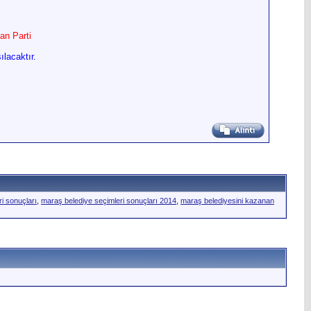
an Parti
lacaktır.
i sonuçları
,
maraş belediye seçimleri sonuçları 2014
,
maraş belediyesini kazanan