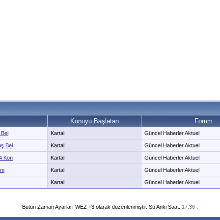
Konuyu Başlatan
Forum
 Bel
Kartal
Güncel Haberler Aktuel
uş Bel
Kartal
Güncel Haberler Aktuel
14 Kon
Kartal
Güncel Haberler Aktuel
zm
Kartal
Güncel Haberler Aktuel
Kartal
Güncel Haberler Aktuel
Bütün Zaman Ayarları WEZ +3 olarak düzenlenmiştir. Şu Anki Saat:
17:36
.