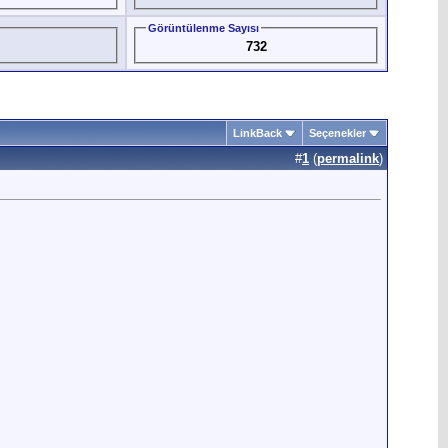
Görüntülenme Sayısı
732
LinkBack
Seçenekler
#
1
(
permalink
)