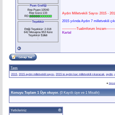
Puan Grafiği
Rep Puanı:10540
Rep Gücü:133
Aydın Milletvekili Sayısı 2015 - 201
RD:
2015 yılında Aydın 7 milletvekili çı
Teşekkür
--------------Tualimforum İmzam---------
Ettiği Teşekkür: 2.018
642 Mesajına 953 Kere
Kartal
Teşekkür Edlidi
:
Tags
2015
,
2015 aydın milletvekili sayısı
,
2015 te aydın kaç milletvekili çıkaracak
,
aydin
,
«
önce
Konuyu Toplam 1 Üye okuyor.
(0 Kayıtlı üye ve 1 Misafir)
Yetkileriniz