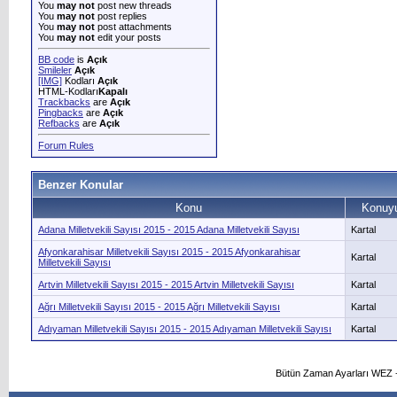
You
may not
post new threads
You
may not
post replies
You
may not
post attachments
You
may not
edit your posts
BB code
is
Açık
Smileler
Açık
[IMG]
Kodları
Açık
HTML-Kodları
Kapalı
Trackbacks
are
Açık
Pingbacks
are
Açık
Refbacks
are
Açık
Forum Rules
Benzer Konular
Konu
Konuyu
Adana Milletvekili Sayısı 2015 - 2015 Adana Milletvekili Sayısı
Kartal
Afyonkarahisar Milletvekili Sayısı 2015 - 2015 Afyonkarahisar
Kartal
Milletvekili Sayısı
Artvin Milletvekili Sayısı 2015 - 2015 Artvin Milletvekili Sayısı
Kartal
Ağrı Milletvekili Sayısı 2015 - 2015 Ağrı Milletvekili Sayısı
Kartal
Adıyaman Milletvekili Sayısı 2015 - 2015 Adıyaman Milletvekili Sayısı
Kartal
Bütün Zaman Ayarları WEZ +