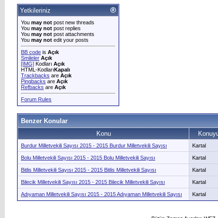
Yetkileriniz
You
may not
post new threads
You
may not
post replies
You
may not
post attachments
You
may not
edit your posts
BB code
is
Açık
Smileler
Açık
[IMG]
Kodları
Açık
HTML-Kodları
Kapalı
Trackbacks
are
Açık
Pingbacks
are
Açık
Refbacks
are
Açık
Forum Rules
Benzer Konular
Konu
Konuyu
Burdur Milletvekili Sayısı 2015 - 2015 Burdur Milletvekili Sayısı
Kartal
Bolu Milletvekili Sayısı 2015 - 2015 Bolu Milletvekili Sayısı
Kartal
Bitlis Milletvekili Sayısı 2015 - 2015 Bitlis Milletvekili Sayısı
Kartal
Bilecik Milletvekili Sayısı 2015 - 2015 Bilecik Milletvekili Sayısı
Kartal
Adıyaman Milletvekili Sayısı 2015 - 2015 Adıyaman Milletvekili Sayısı
Kartal