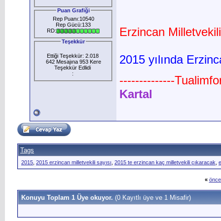
Puan Grafiği
Rep Puanı:10540
Rep Gücü:133
Erzincan Milletvekil
RD:
Teşekkür
Ettiği Teşekkür: 2.018
2015 yılında Erzinca
642 Mesajına 953 Kere
Teşekkür Edlidi
:
--------------Tualimf
Kartal
Tags
2015
,
2015 erzincan milletvekili sayısı
,
2015 te erzincan kaç milletvekili çıkaracak
,
«
önce
Konuyu Toplam 1 Üye okuyor.
(0 Kayıtlı üye ve 1 Misafir)