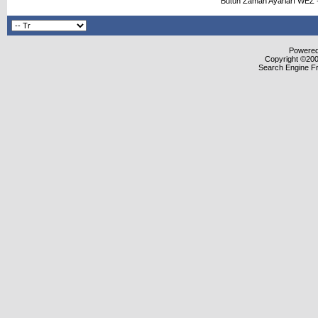
Bütün Zaman Ayarları WEZ +
Powered 
Copyright ©2000
Search Engine F