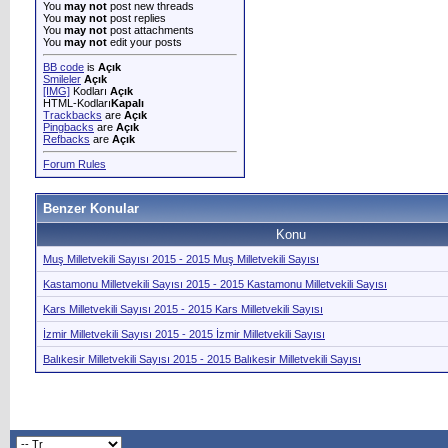
You
may not
post new threads
You
may not
post replies
You
may not
post attachments
You
may not
edit your posts
BB code
is
Açık
Smileler
Açık
[IMG]
Kodları
Açık
HTML-Kodları
Kapalı
Trackbacks
are
Açık
Pingbacks
are
Açık
Refbacks
are
Açık
Forum Rules
Benzer Konular
Konu
Muş Milletvekili Sayısı 2015 - 2015 Muş Milletvekili Sayısı
Kastamonu Milletvekili Sayısı 2015 - 2015 Kastamonu Milletvekili Sayısı
Kars Milletvekili Sayısı 2015 - 2015 Kars Milletvekili Sayısı
İzmir Milletvekili Sayısı 2015 - 2015 İzmir Milletvekili Sayısı
Balıkesir Milletvekili Sayısı 2015 - 2015 Balıkesir Milletvekili Sayısı