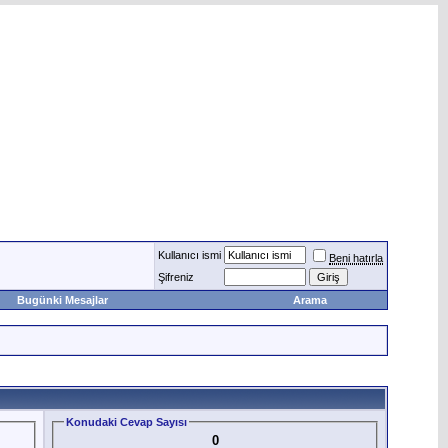
Kullanıcı ismi
Beni hatırla
Şifreniz
Bugünki Mesajlar
Arama
Konudaki Cevap Sayısı
0