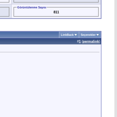
Görüntülenme Sayısı
811
LinkBack
Seçenekler
#
1
(
permalink
)