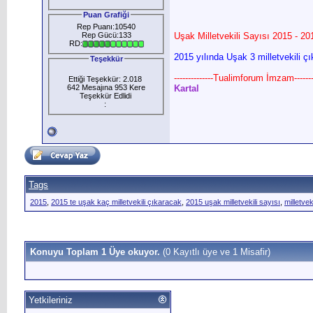
Puan Grafiği
Rep Puanı:10540
Rep Gücü:133
Uşak Milletvekili Sayısı 2015 - 20
RD:
2015 yılında Uşak 3 milletvekili ç
Teşekkür
--------------Tualimforum İmzam--------
Ettiği Teşekkür: 2.018
642 Mesajına 953 Kere
Kartal
Teşekkür Edlidi
:
Tags
2015
,
2015 te uşak kaç milletvekili çıkaracak
,
2015 uşak milletvekili sayısı
,
milletveki
Konuyu Toplam 1 Üye okuyor.
(0 Kayıtlı üye ve 1 Misafir)
Yetkileriniz