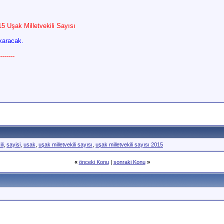
15 Uşak Milletvekili Sayısı
ıkaracak.
------
li
,
sayisi
,
usak
,
uşak milletvekili sayısı
,
uşak milletvekili sayısı 2015
«
önceki Konu
|
sonraki Konu
»