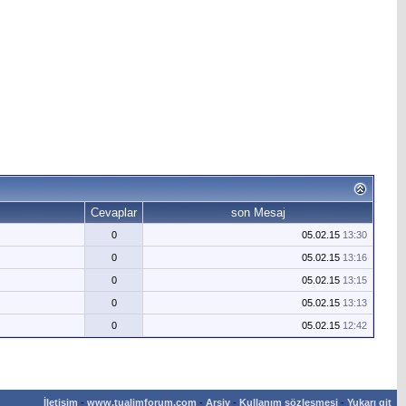
Cevaplar
son Mesaj
0
05.02.15
13:30
0
05.02.15
13:16
0
05.02.15
13:15
0
05.02.15
13:13
0
05.02.15
12:42
İletişim
-
www.tualimforum.com
-
Arşiv
-
Kullanım sözleşmesi
-
Yukarı git