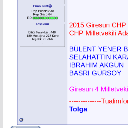
Puan Grafiği
Rep Puanı:3830
Rep Gücü:64
RD:
2015 Giresun CHP M
Teşekkür
CHP Milletvekili Ada
Ettiği Teşekkür: 448
189 Mesajına 278 Kere
Teşekkür Edlidi
:
BÜLENT YENER 
SELAHATTİN KA
İBRAHİM AKGÜN
BASRİ GÜRSOY
Giresun 4 Milletvek
--------------Tualimf
Tolga