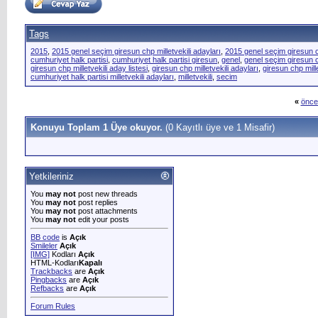
Tags
2015
,
2015 genel seçim giresun chp milletvekili adayları
,
2015 genel seçim giresun cu
cumhuriyet halk partisi
,
cumhuriyet halk partisi giresun
,
genel
,
genel seçim giresun ch
giresun chp milletvekili aday listesi
,
giresun chp milletvekili adayları
,
giresun chp mill
cumhuriyet halk partisi milletvekili adayları
,
milletvekili
,
secim
«
önce
Konuyu Toplam 1 Üye okuyor.
(0 Kayıtlı üye ve 1 Misafir)
Yetkileriniz
You
may not
post new threads
You
may not
post replies
You
may not
post attachments
You
may not
edit your posts
BB code
is
Açık
Smileler
Açık
[IMG]
Kodları
Açık
HTML-Kodları
Kapalı
Trackbacks
are
Açık
Pingbacks
are
Açık
Refbacks
are
Açık
Forum Rules