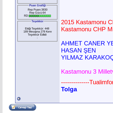
Puan Grafiği
Rep Puanı:3830
Rep Gücü:64
RD:
2015 Kastamonu CHP
Teşekkür
Kastamonu CHP Mill
Ettiği Teşekkür: 448
189 Mesajına 278 Kere
Teşekkür Edlidi
:
AHMET CANER Y
HASAN ŞEN
YILMAZ KARAKO
Kastamonu 3 Milletv
--------------Tualimf
Tolga