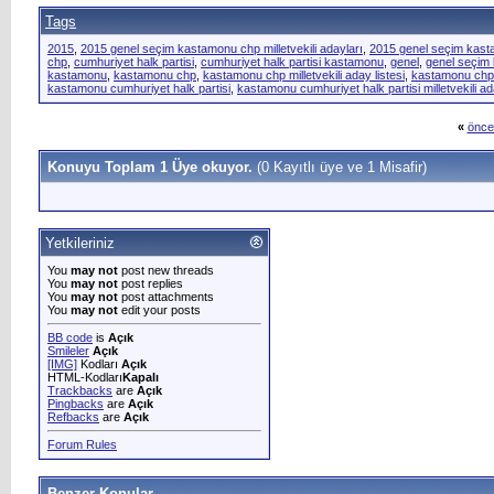
Tags
2015
,
2015 genel seçim kastamonu chp milletvekili adayları
,
2015 genel seçim kastam
chp
,
cumhuriyet halk partisi
,
cumhuriyet halk partisi kastamonu
,
genel
,
genel seçim 
kastamonu
,
kastamonu chp
,
kastamonu chp milletvekili aday listesi
,
kastamonu chp m
kastamonu cumhuriyet halk partisi
,
kastamonu cumhuriyet halk partisi milletvekili ad
«
önce
Konuyu Toplam 1 Üye okuyor.
(0 Kayıtlı üye ve 1 Misafir)
Yetkileriniz
You
may not
post new threads
You
may not
post replies
You
may not
post attachments
You
may not
edit your posts
BB code
is
Açık
Smileler
Açık
[IMG]
Kodları
Açık
HTML-Kodları
Kapalı
Trackbacks
are
Açık
Pingbacks
are
Açık
Refbacks
are
Açık
Forum Rules
Benzer Konular