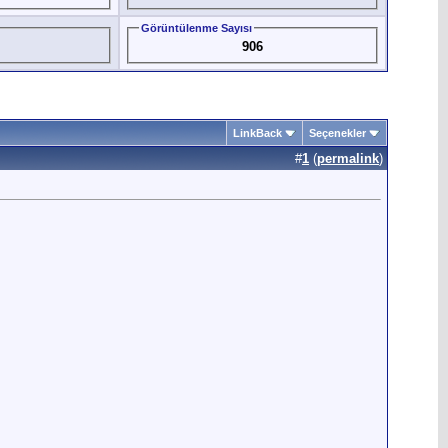
Görüntülenme Sayısı
906
LinkBack
Seçenekler
#
1
(
permalink
)