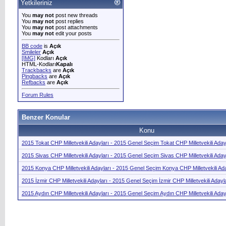
Yetkileriniz
You
may not
post new threads
You
may not
post replies
You
may not
post attachments
You
may not
edit your posts
BB code
is
Açık
Smileler
Açık
[IMG]
Kodları
Açık
HTML-Kodları
Kapalı
Trackbacks
are
Açık
Pingbacks
are
Açık
Refbacks
are
Açık
Forum Rules
Benzer Konular
Konu
2015 Tokat CHP Milletvekili Adayları - 2015 Genel Seçim Tokat CHP Milletvekili Aday
2015 Sivas CHP Milletvekili Adayları - 2015 Genel Seçim Sivas CHP Milletvekili Aday
2015 Konya CHP Milletvekili Adayları - 2015 Genel Seçim Konya CHP Milletvekili Ad
2015 İzmir CHP Milletvekili Adayları - 2015 Genel Seçim İzmir CHP Milletvekili Adayl
2015 Aydın CHP Milletvekili Adayları - 2015 Genel Seçim Aydın CHP Milletvekili Aday