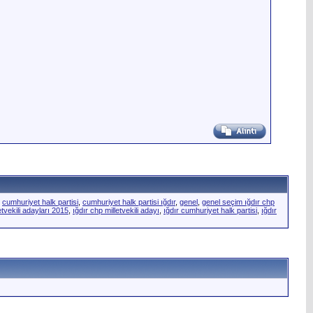
,
cumhuriyet halk partisi
,
cumhuriyet halk partisi ığdır
,
genel
,
genel seçim ığdır chp
etvekili adayları 2015
,
ığdır chp milletvekili adayı
,
ığdır cumhuriyet halk partisi
,
ığdır