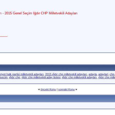
rı - 2015 Genel Seçim Iğdır CHP Milletvekili Adayları
------
et halk partisi milletvekili adayları
,
2015 ığdır chp milletvekili adayları
,
adayla
,
adaylari
,
chp
secim
,
ığdır chp
,
ığdır chp milletvekili aday listesi
,
ığdır chp milletvekili adayları
,
ığdır chp mill
«
önceki Konu
|
sonraki Konu
»