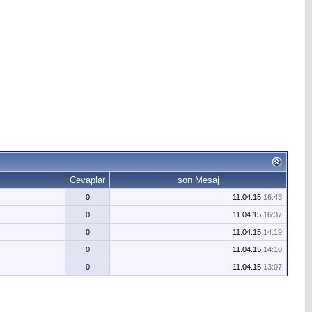
Cevaplar
son Mesaj
0
11.04.15
16:43
0
11.04.15
16:37
0
11.04.15
14:19
0
11.04.15
14:10
0
11.04.15
13:07