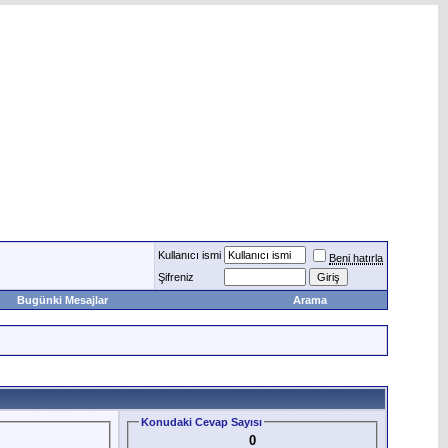
Kullanıcı ismi
Beni hatırla
Şifreniz
Bugünki Mesajlar
Arama
Konudaki Cevap Sayısı
0