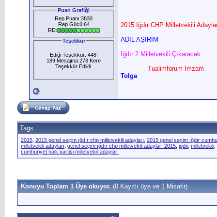
Puan Grafiği
Rep Puanı:3830
Rep Gücü:64
2015 Iğdır CHP Milletvekili Adayla
RD:
ADİL AŞIRIM
Teşekkür
Iğdır 2 Milletvekili Çıkaracak
Ettiği Teşekkür: 448
189 Mesajına 278 Kere
Teşekkür Edlidi
--------------Tualimforum İmzam--------
:
Tolga
Tags
2015
,
2015 genel seçim ığdır chp milletvekili adayları
,
2015 genel seçim ığdır cumhuriy
milletvekili adayları
,
genel seçim ığdır chp milletvekili adayları 2015
,
igdir
,
milletvekili
,
cumhuriyet halk partisi milletvekili adayları
Konuyu Toplam 1 Üye okuyor.
(0 Kayıtlı üye ve 1 Misafir)