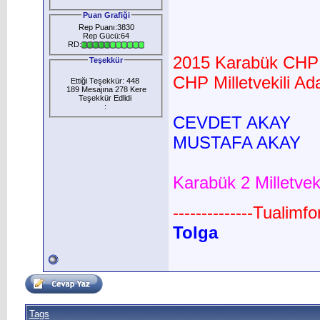
Puan Grafiği
Rep Puanı:3830
Rep Gücü:64
RD:
2015 Karabük CHP M
Teşekkür
CHP Milletvekili Ada
Ettiği Teşekkür: 448
189 Mesajına 278 Kere
Teşekkür Edlidi
:
CEVDET AKAY
MUSTAFA AKAY
Karabük 2 Milletvek
--------------Tualimf
Tolga
Tags