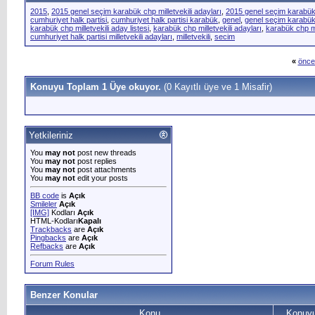
2015
,
2015 genel seçim karabük chp milletvekili adayları
,
2015 genel seçim karabük c
cumhuriyet halk partisi
,
cumhuriyet halk partisi karabük
,
genel
,
genel seçim karabük 
karabük chp milletvekili aday listesi
,
karabük chp milletvekili adayları
,
karabük chp mi
cumhuriyet halk partisi milletvekili adayları
,
milletvekili
,
secim
«
önce
Konuyu Toplam 1 Üye okuyor.
(0 Kayıtlı üye ve 1 Misafir)
Yetkileriniz
You
may not
post new threads
You
may not
post replies
You
may not
post attachments
You
may not
edit your posts
BB code
is
Açık
Smileler
Açık
[IMG]
Kodları
Açık
HTML-Kodları
Kapalı
Trackbacks
are
Açık
Pingbacks
are
Açık
Refbacks
are
Açık
Forum Rules
Benzer Konular
Konu
Konuyu