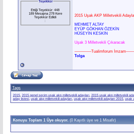
Teşekkür
Ettiği Teşekkür: 448
189 Mesajına 278 Kere
2015 Uşak AKP Milletvekili Adayla
Teşekkür Edlidi
:
MEHMET ALTAY
EYÜP GÖKHAN ÖZEKİN
HÜSEYİN KESKİN
Uşak 3 Milletvekili Çıkaracak
--------------Tualimforum İmzam--------
Tolga
Tags
2015
,
2015 genel seçim uşak akp milletvekili adayları
,
2015 uşak akp milletvekili ada
aday listesi
,
uşak akp milletvekili adayları
,
uşak akp milletvekili adayları 2015
,
uşak a
Konuyu Toplam 1 Üye okuyor.
(0 Kayıtlı üye ve 1 Misafir)