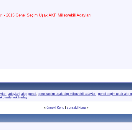
rı - 2015 Genel Seçim Uşak AKP Milletvekili Adayları
------
yları
,
adaylari
,
akp
,
genel
,
genel seçim uşak akp milletvekili adayları
,
genel seçim uşak akp mi
kp milletvekili adayı
«
önceki Konu
|
sonraki Konu
»