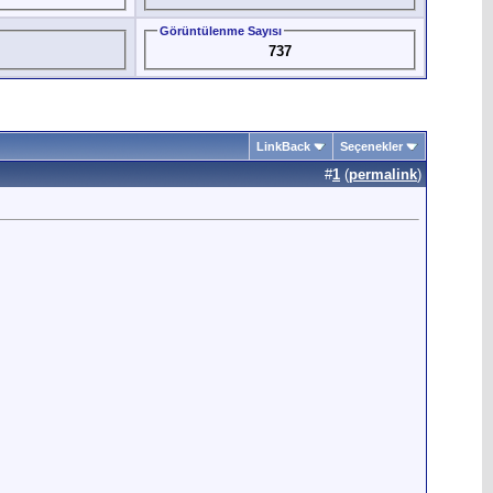
Görüntülenme Sayısı
737
LinkBack
Seçenekler
#
1
(
permalink
)