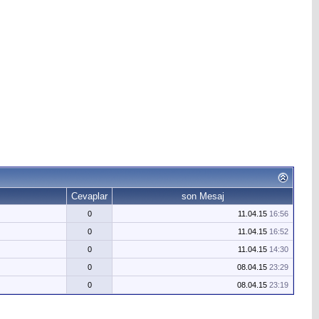
Cevaplar
son Mesaj
0
11.04.15
16:56
0
11.04.15
16:52
0
11.04.15
14:30
0
08.04.15
23:29
0
08.04.15
23:19