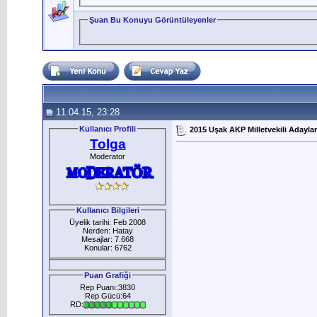
Şuan Bu Konuyu Görüntüleyenler
11.04.15, 23:28
Kullanıcı Profili
2015 Uşak AKP Milletvekili Adaylar
Tolga
Moderator
Kullanıcı Bilgileri
Üyelik tarihi: Feb 2008
Nerden: Hatay
Mesajlar: 7.668
Konular: 6762
Puan Grafiği
Rep Puanı:3830
Rep Gücü:64
RD: