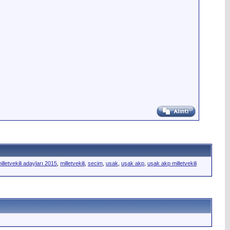
lletvekili adayları 2015
,
milletvekili
,
secim
,
usak
,
uşak akp
,
uşak akp milletvekili