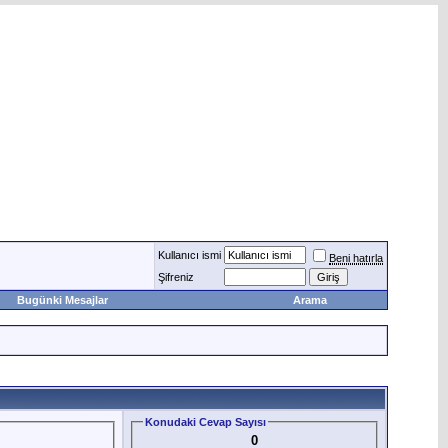
Kullanıcı ismi
Beni hatırla
Şifreniz
Bugünki Mesajlar
Arama
Konudaki Cevap Sayısı
0