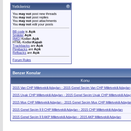
Yetkileriniz
You
may not
post new threads
You
may not
post replies
You
may not
post attachments
You
may not
edit your posts
BB code
is
Açık
Smileler
Açık
[IMG]
Kodları
Açık
HTML-Kodları
Kapalı
Trackbacks
are
Açık
Pingbacks
are
Açık
Refbacks
are
Açık
Forum Rules
Benzer Konular
Konu
2015 Van CHP Milletvekili Adayları - 2015 Genel Seçim Van CHP Milletvekili Adayları
2015 Uşak CHP Milletvekili Adayları - 2015 Genel Seçim Uşak CHP Milletvekili Adayl
2015 Muş CHP Milletvekili Adayları - 2015 Genel Seçim Muş CHP Milletvekili Adaylar
2015 Genel Seçim İl İl CHP Milletvekili Adayları - 2015 CHP Milletvekili Adayları
2015 Genel Seçim İl İl AKP Milletvekili Adayları - 2015 AKP Milletvekili Adayları