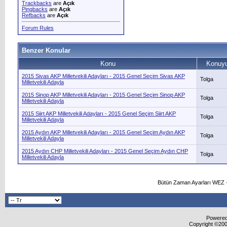
Trackbacks
are
Açık
Pingbacks
are
Açık
Refbacks
are
Açık
Forum Rules
Benzer Konular
Konu
Konuyu
2015 Sivas AKP Milletvekili Adayları - 2015 Genel Seçim Sivas AKP
Tolga
Milletvekili Adayla
2015 Sinop AKP Milletvekili Adayları - 2015 Genel Seçim Sinop AKP
Tolga
Milletvekili Adayla
2015 Siirt AKP Milletvekili Adayları - 2015 Genel Seçim Siirt AKP
Tolga
Milletvekili Adayla
2015 Aydın AKP Milletvekili Adayları - 2015 Genel Seçim Aydın AKP
Tolga
Milletvekili Adayla
2015 Aydın CHP Milletvekili Adayları - 2015 Genel Seçim Aydın CHP
Tolga
Milletvekili Adayla
Bütün Zaman Ayarları WEZ +
Powered 
Copyright ©2000