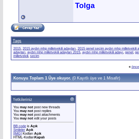
Tolga
Tags
2015
,
2015 aydın mhp milletvekili adayları
,
2015 genel seçim aydın mhp milletvekili 
adayları
,
aydın mhp milletvekili adayları 2015
,
aydın mhp milletvekili adayı
,
genel
,
ge
milletvekili
,
secim
«
önce
Konuyu Toplam 1 Üye okuyor.
(0 Kayıtlı üye ve 1 Misafir)
Yetkileriniz
You
may not
post new threads
You
may not
post replies
You
may not
post attachments
You
may not
edit your posts
BB code
is
Açık
Smileler
Açık
[IMG]
Kodları
Açık
HTML-Kodları
Kapalı