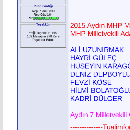
Puan Grafiği
Rep Puanı:3830
Rep Gücü:64
RD:
2015 Aydın MHP Mil
Teşekkür
MHP Milletvekili Ad
Ettiği Teşekkür: 448
189 Mesajına 278 Kere
Teşekkür Edlidi
:
ALİ UZUNIRMAK
HAYRİ GÜLEÇ
HÜSEYİN KARAG
DENİZ DEPBOYL
FEVZİ KÖSE
HİLMİ BOLATOĞL
KADRİ DÜLGER
Aydın 7 Milletvekili
--------------Tualimf