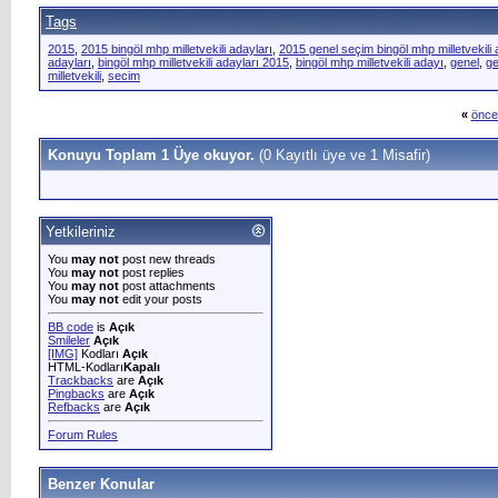
Tags
2015
,
2015 bingöl mhp milletvekili adayları
,
2015 genel seçim bingöl mhp milletvekili 
adayları
,
bingöl mhp milletvekili adayları 2015
,
bingöl mhp milletvekili adayı
,
genel
,
ge
milletvekili
,
secim
«
önce
Konuyu Toplam 1 Üye okuyor.
(0 Kayıtlı üye ve 1 Misafir)
Yetkileriniz
You
may not
post new threads
You
may not
post replies
You
may not
post attachments
You
may not
edit your posts
BB code
is
Açık
Smileler
Açık
[IMG]
Kodları
Açık
HTML-Kodları
Kapalı
Trackbacks
are
Açık
Pingbacks
are
Açık
Refbacks
are
Açık
Forum Rules
Benzer Konular