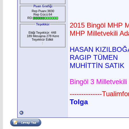
Puan Grafiği
Rep Puanı:3830
Rep Gücü:64
RD:
2015 Bingöl MHP Mil
Teşekkür
MHP Milletvekili Ad
Ettiği Teşekkür: 448
189 Mesajına 278 Kere
Teşekkür Edlidi
:
HASAN KIZILBOĞ
RAGIP TÜMEN
MUHİTTİN SATIK
Bingöl 3 Milletvekil
--------------Tualimf
Tolga