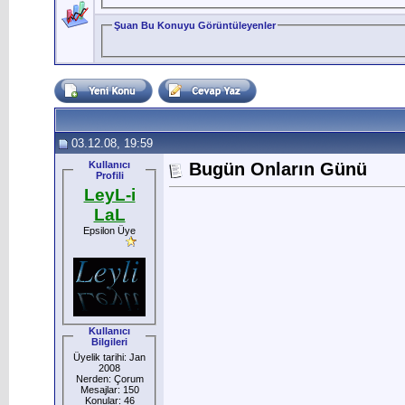
Şuan Bu Konuyu Görüntüleyenler
03.12.08, 19:59
Kullanıcı
Bugün Onların Günü
Profili
LeyL-i
LaL
Epsilon Üye
Kullanıcı
Bilgileri
Üyelik tarihi: Jan
2008
Nerden: Çorum
Mesajlar: 150
Konular: 46