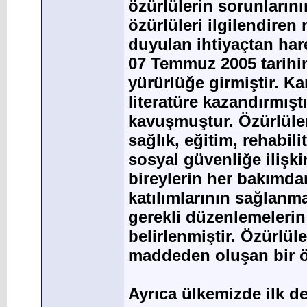
özürlülerin sorunlarını
özürlüleri ilgilendire
duyulan ihtiyaçtan har
07 Temmuz 2005 tarihi
yürürlüğe girmiştir. K
literatüre kazandırmıştı
kavuşmuştur. Özürlüle
sağlık, eğitim, rehabili
sosyal güvenliğe ilişk
bireylerin her bakımda
katılımlarının sağlanm
gerekli düzenlemelerin
belirlenmiştir. Özürlü
maddeden oluşan bir ö
Ayrıca ülkemizde ilk d