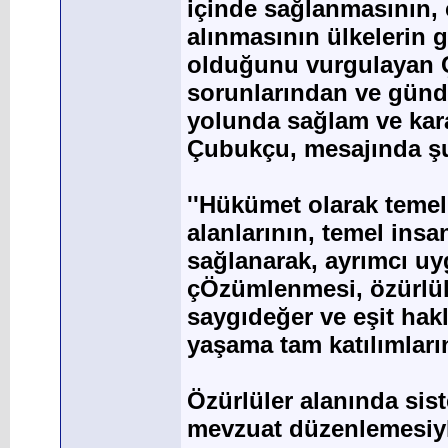
içinde sağlanmasının, ç
alınmasının ülkelerin g
olduğunu vurgulayan Ç
sorunlarından ve gün
yolunda sağlam ve kararl
Çubukçu, mesajında şun
''Hükümet olarak temel 
alanlarının, temel insan
sağlanarak, ayrımcı uy
çÖzümlenmesi, özürlüle
saygıdeğer ve eşit hakl
yaşama tam katılımları
Özürlüler alanında sis
mevzuat düzenlemesiyle