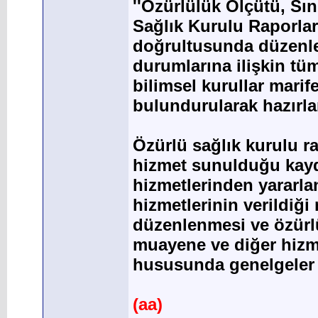
''Özürlülük Ölçütü, Sın
Sağlık Kurulu Raporlar
doğrultusunda düzenle
durumlarına ilişkin tü
bilimsel kurullar marif
bulundurularak hazırlan
Özürlü sağlık kurulu r
hizmet sunulduğu kayde
hizmetlerinden yararla
hizmetlerinin verildiğ
düzenlenmesi ve özürlü
muayene ve diğer hizme
hususunda genelgeler y
(aa)