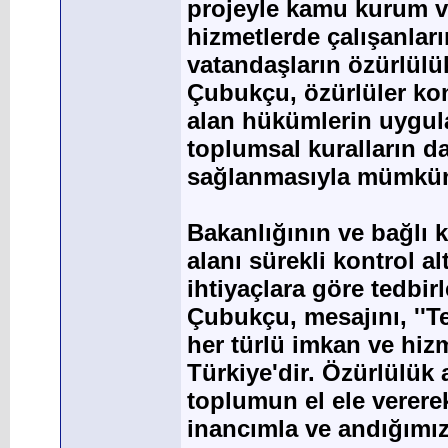
projeyle kamu kurum ve 
hizmetlerde çalışanları
vatandaşların özürlülük
Çubukçu, özürlüler ko
alan hükümlerin uygula
toplumsal kuralların 
sağlanmasıyla mümkün 
Bakanlığının ve bağlı 
alanı sürekli kontrol a
ihtiyaçlara göre tedbirl
Çubukçu, mesajını, ''T
her türlü imkan ve hizm
Türkiye'dir. Özürlülük 
toplumun el ele vererek
inancımla ve andığımı