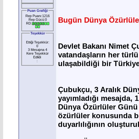
Puan Grafiği
Rep Puanı:1216
Bugün Dünya Özürlül
Rep Gücü:0
RD:
Teşekkür
Ettiği Teşekkür:
Devlet Bakanı Nimet Çu
0
3 Mesajına 4
vatandaşların her türl
Kere Teşekkür
Edlidi
:
ulaşabildiği bir Türkiy
Çubukçu, 3 Aralık Dün
yayımladığı mesajda, 1
Dünya Özürlüler Günü o
özürlüler konusunda b
duyarlılığının oluşturu