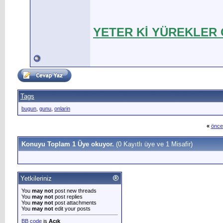
YETER Kİ YÜREKLER
Tags
bugun
,
gunu
,
onlarin
«
önce
Konuyu Toplam 1 Üye okuyor.
(0 Kayıtlı üye ve 1 Misafir)
Yetkileriniz
You
may not
post new threads
You
may not
post replies
You
may not
post attachments
You
may not
edit your posts
BB code
is
Açık