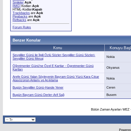
Smileler
Açık
[IMG]
Kodları
Açık
HTML-Kodları
Kapalı
Trackbacks
are
Açık
Pingbacks
are
Açık
Refbacks
are
Açık
Forum Rules
Benzer Konular
Konu
Konuyu Başl
Sevgililer Günü ile İlgili Özlü Sözler-Sevgililer Günü Sözleri-
Nokia
Sevgililer Günü Mesaj
Öğretmenler Günü'ne Özel E Kartlar - Ögretmenler Günü
Okyanus
Kartları
Arefe Günü Yalan Söyleyenin Bayram Günü Yüzü Kara Çıkar
Nokia
Atasözünün Anlamı ve Açıklama
Bugün Sevgililer Günü-Hande Yener
Ceren
Bugün Bayram Günü Derler-Arif Sağ
Busem
Bütün Zaman Ayarları WEZ +
Powered 