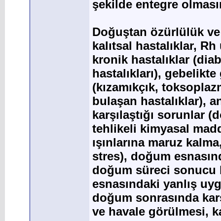
şekilde entegre olmasın
Doğuştan özürlülük ve g
kalıtsal hastalıklar, 
kronik hastalıklar (dia
hastalıkları), gebelikte
(kızamıkçık, toksoplazm
bulaşan hastalıklar), 
karşılaştığı sorunlar (
tehlikeli kimyasal mad
ışınlarına maruz kalma
stres), doğum esnasınd
doğum süreci sonucu 
esnasındaki yanlış uy
doğum sonrasında karş
ve havale görülmesi, ka