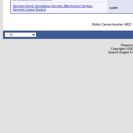
Seçmen Kaydı Sorgulama,Seçmen Bilgi Kontrol Sayfası,
tualim
Seçmen Listesi Kontrol
Bütün Zaman Ayarları WEZ +
Powered 
Copyright ©2000
Search Engine F