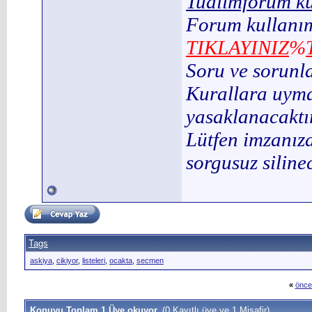
Tualimforum ku
Forum kullanım
TIKLAYINIZ
%
Soru ve sorunl
Kurallara uymay
yasaklanacaktır
Lütfen imzanıza
sorgusuz silinec
Tags
askiya
,
cikiyor
,
listeleri
,
ocakta
,
secmen
«
önce
Konuyu Toplam 1 Üye okuyor.
(0 Kayıtlı üye ve 1 Misafir)