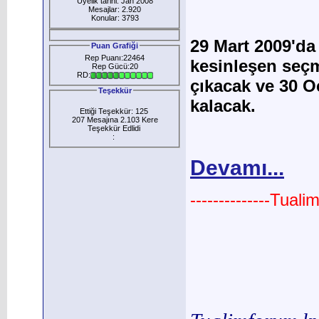
Üyelik tarihi: Jan 2008
Mesajlar: 2.920
Konular: 3793
29 Mart 2009'da 
Puan Grafiği
Rep Puanı:22464
kesinleşen seçm
Rep Gücü:20
RD:
çıkacak ve 30 O
Teşekkür
kalacak.
Ettiği Teşekkür: 125
207 Mesajına 2.103 Kere
Teşekkür Edlidi
:
Devamı...
--------------Tual