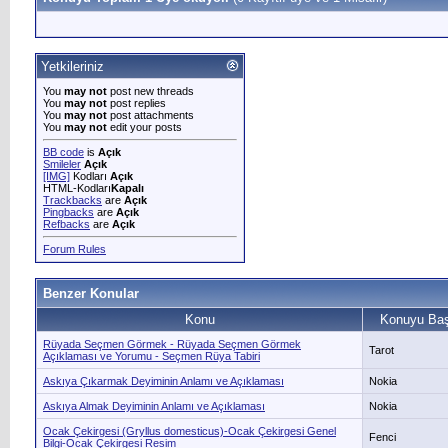
Yetkileriniz
You
may not
post new threads
You
may not
post replies
You
may not
post attachments
You
may not
edit your posts
BB code
is
Açık
Smileler
Açık
[IMG]
Kodları
Açık
HTML-Kodları
Kapalı
Trackbacks
are
Açık
Pingbacks
are
Açık
Refbacks
are
Açık
Forum Rules
Benzer Konular
Konu
Konuyu Baş
Rüyada Seçmen Görmek - Rüyada Seçmen Görmek
Tarot
Açıklaması ve Yorumu - Seçmen Rüya Tabiri
Askıya Çıkarmak Deyiminin Anlamı ve Açıklaması
Nokia
Askıya Almak Deyiminin Anlamı ve Açıklaması
Nokia
Ocak Çekirgesi (Gryllus domesticus)-Ocak Çekirgesi Genel
Fenci
Bilgi-Ocak Çekirgesi Resim