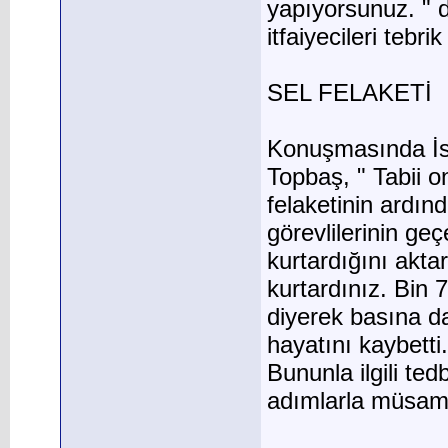
yapıyorsunuz. " d
itfaiyecileri tebrik 
SEL FELAKETİ
Konuşmasında İst
Topbaş, " Tabii on
felaketinin ardınd
görevlilerinin geç
kurtardığını akta
kurtardınız. Bin 
diyerek basına da
hayatını kaybetti
Bununla ilgili te
adımlarla müsam