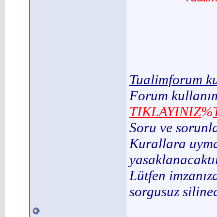
Tualimforum ku
Forum kullanım
TIKLAYINIZ
%
Soru ve sorunl
Kurallara uymay
yasaklanacaktır
Lütfen imzanıza
sorgusuz silinec