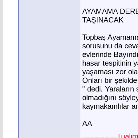
AYAMAMA DERE
TAŞINACAK
Topbaş Ayamama d
sorusunu da cev
evlerinde Bayındı
hasar tespitinin 
yaşaması zor olan
Onları bir şekilde
" dedi. Yaraların
olmadığını söyle
kaymakamlılar ara
AA
--------------Tual