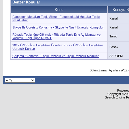
Benzer Konular
Konu
Konuyu B
Facebook Mesajları Toplu Silme - Facebooktaki Mesajlar Toplu
Kartal
Nasıl Silinir
Skype İle Ücretsiz Konuşma - Skype İle Nasıl Ücretsiz Konuşulur
Kartal
Rüyada Toplu İğne Görmek - Rüyada Toplu İğne Açıklaması ve
Tarot
Yorumu - Toplu İğne Rüya T
2012 ÖMSS İçin Engellilere Ücretsiz Kurs - ÖMSS İçin Engellilere
Başak
Ücretsiz Kurslar
Çalışma Ekonomisi -Toplu Pazarlık ve Toplu Pazarlık Modelleri
SERDEM
Bütün Zaman Ayarları WEZ +
Powered 
Copyright ©2000
Search Engine F