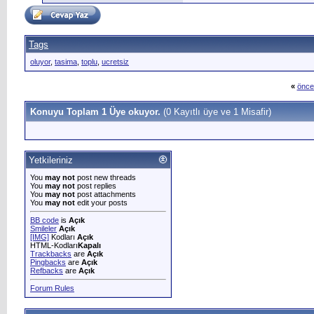
Tags
oluyor
,
tasima
,
toplu
,
ucretsiz
«
önce
Konuyu Toplam 1 Üye okuyor.
(0 Kayıtlı üye ve 1 Misafir)
Yetkileriniz
You
may not
post new threads
You
may not
post replies
You
may not
post attachments
You
may not
edit your posts
BB code
is
Açık
Smileler
Açık
[IMG]
Kodları
Açık
HTML-Kodları
Kapalı
Trackbacks
are
Açık
Pingbacks
are
Açık
Refbacks
are
Açık
Forum Rules