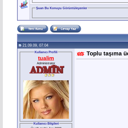
Şuan Bu Konuyu Görüntüleyenler
21.09.09, 07:04
Kullanıcı Profili
Toplu taşıma üc
tualim
Administrator
Kullanıcı Bilgileri