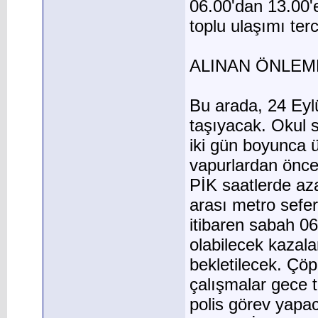
06.00'dan 13.00'
toplu ulaşımı ter
ALINAN ÖNLEM
Bu arada, 24 Eyl
taşıyacak. Okul 
iki gün boyunca ü
vapurlardan öncel
PİK saatlerde az
arası metro seferl
itibaren sabah 0
olabilecek kazala
bekletilecek. Çö
çalışmalar gece 
polis görev yapac