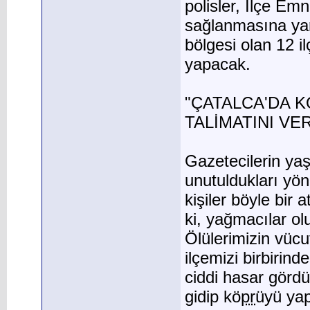
polisler, İlçe Emn
sağlanmasına yar
bölgesi olan 12 il
yapacak.
"ÇATALCA'DA K
TALİMATINI VER
Gazetecilerin yaş
unutuldukları yönü
kişiler böyle bir
ki, yağmacılar ol
Ölülerimizin vücu
ilçemizi birbirin
ciddi hasar gördü
gidip kö
pr
üyü yap