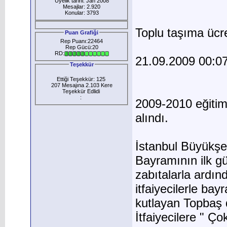
Üyelik tarihi: Jan 2008
Mesajlar: 2.920
Konular: 3793
Toplu taşıma ücre
Puan Grafiği
Rep Puanı:22464
Rep Gücü:20
RD:
21.09.2009 00:0
Teşekkür
Ettiği Teşekkür: 125
207 Mesajına 2.103 Kere
Teşekkür Edlidi
:
2009-2010 eğitim 
alındı.
İstanbul Büyükş
Bayramının ilk g
zabıtalarla ardı
itfaiyecilerle bay
kutlayan Topbaş 
İtfaiyecilere " Ço