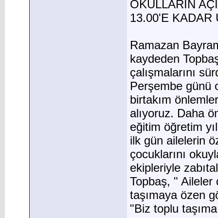
OKULLARIN AÇI
13.00'E KADAR
Ramazan Bayramı i
kaydeden Topbaş,
çalışmalarını sür
Perşembe günü okul
birtakım önlemler a
alıyoruz. Daha ön
eğitim öğretim yı
ilk gün ailelerin 
çocuklarını okuyla
ekipleriyle zabıt
Topbaş, " Ailele
taşımaya özen gös
"Biz toplu taşım