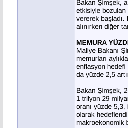
Bakan Şimşek, açı
etkisiyle bozulan
vererek başladı. 
alınırken diğer tar
MEMURA YÜZDE 
Maliye Bakanı Şi
memurları aylıkla
enflasyon hedefi
da yüzde 2,5 artır
Bakan Şimşek, 20
1 trilyon 29 mily
oranı yüzde 5,3, 
olarak hedeflendiğ
makroekonomik bü