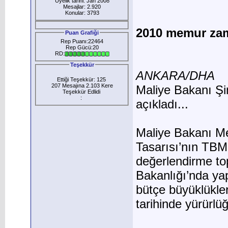
Üyelik tarihi: Jan 2008
Mesajlar: 2.920
Konular: 3793
2010 memur zam
Puan Grafiği
Rep Puanı:22464
Rep Gücü:20
RD:
Teşekkür
ANKARA/DHA
Ettiği Teşekkür: 125
207 Mesajına 2.103 Kere
Maliye Bakanı Şi
Teşekkür Edlidi
:
açıkladı...
Maliye Bakanı M
Tasarısı’nın TBM
değerlendirme to
Bakanlığı’nda ya
bütçe büyüklükler
tarihinde yürürlü