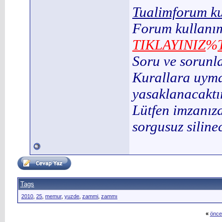
Tualimforum ku
Forum kullanım
TIKLAYINIZ
%
Soru ve sorunl
Kurallara uymay
yasaklanacaktır
Lütfen imzanıza
sorgusuz silinec
Tags
2010
,
25
,
memur
,
yuzde
,
zammi
,
zammı
«
önce