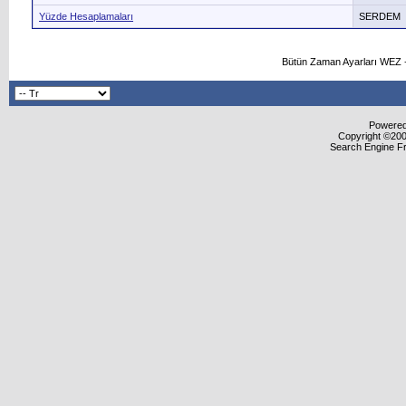
Yüzde Hesaplamaları
SERDEM
Bütün Zaman Ayarları WEZ +
Powered 
Copyright ©2000
Search Engine F