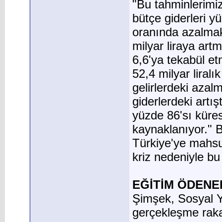
"Bu tahminlerimi
bütçe giderleri y
oranında azalmakt
milyar liraya artm
6,6'ya tekabül et
52,4 milyar liralı
gelirlerdeki azal
giderlerdeki art
yüzde 86'sı kürese
kaynaklanıyor." 
Türkiye'ye mahsus
kriz nedeniyle bu
EĞİTİM ÖDENE
Şimşek, Sosyal Y
gerçekleşme rakam