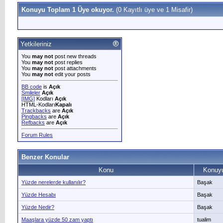
Konuyu Toplam 1 Üye okuyor.
(0 Kayıtlı üye ve 1 Misafir)
Yetkileriniz
You
may not
post new threads
You
may not
post replies
You
may not
post attachments
You
may not
edit your posts
BB code
is
Açık
Smileler
Açık
[IMG]
Kodları
Açık
HTML-Kodları
Kapalı
Trackbacks
are
Açık
Pingbacks
are
Açık
Refbacks
are
Açık
Forum Rules
Benzer Konular
Konu
Konuyu
Yüzde nerelerde kullanılır?
Başak
Yüzde Hesabı
Başak
Yüzde Nedir?
Başak
Maaşlara yüzde 50 zam yaptı
tualim