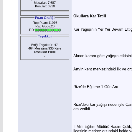
Mesajlar: 7.687
Konular: 6910
Okullara Kar Tatili
Puan Grafiği
Rep Puanı:11076
Rep Gücü:20
Kar Yağışının Yer Yer Devam Ettiği 
RD:
Teşekkür
Ettiği Teşekkür: 47
464 Mesajına 935 Kere
Teşekkür Edlidi
:
Alınan karara göre yağışın etkisini
Artvin kent merkezindeki ilk ve or
Rize'de Eğitime 1 Gün Ara
Rize'deki kar yağışı nedeniyle Çam
ara verildi.
İl Milli Eğitim Müdürü Rasim Çelik
ilçesinin merkez dışındaki belde ve