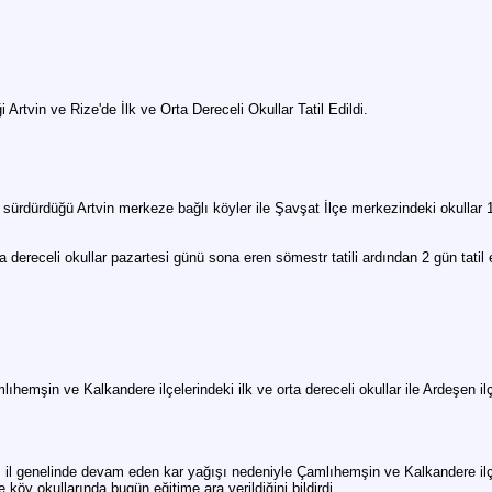
Artvin ve Rize'de İlk ve Orta Dereceli Okullar Tatil Edildi.
 sürdürdüğü Artvin merkeze bağlı köyler ile Şavşat İlçe merkezindeki okullar 1 
ta dereceli okullar pazartesi günü sona eren sömestr tatili ardından 2 gün tati
lıhemşin ve Kalkandere ilçelerindeki ilk ve orta dereceli okullar ile Ardeşen 
, il genelinde devam eden kar yağışı nedeniyle Çamlıhemşin ve Kalkandere ilçe
 köy okullarında bugün eğitime ara verildiğini bildirdi.