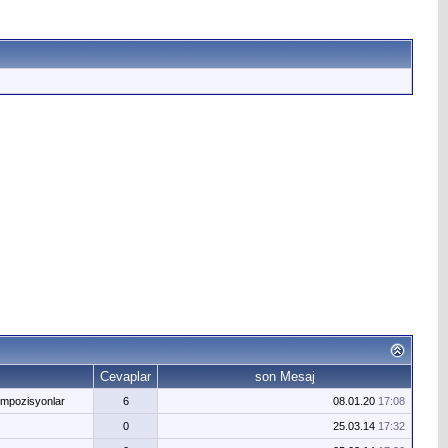
Cevaplar
son Mesaj
 Kompozisyonlar
6
08.01.20
17:08
0
25.03.14
17:32