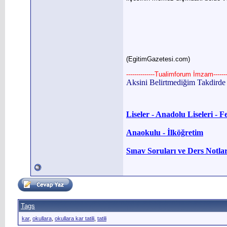
(EgitimGazetesi.com)
--------------Tualimforum İmzam--------
Aksini Belirtmediğim Takdird
Liseler - Anadolu Liseleri - F
Anaokulu - İlköğretim
Sınav Soruları ve Ders Notlar
Tags
kar
,
okullara
,
okullara kar tatili
,
tatili