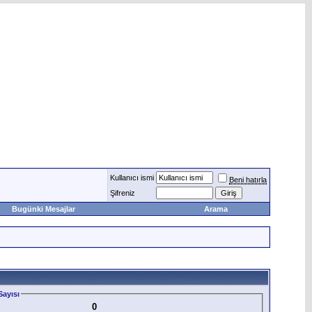
Kullanıcı ismi
Beni hatırla
Şifreniz
Bugünki Mesajlar
Arama
ayısı
0