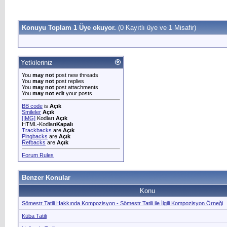
Konuyu Toplam 1 Üye okuyor.
(0 Kayıtlı üye ve 1 Misafir)
Yetkileriniz
You
may not
post new threads
You
may not
post replies
You
may not
post attachments
You
may not
edit your posts
BB code
is
Açık
Smileler
Açık
[IMG]
Kodları
Açık
HTML-Kodları
Kapalı
Trackbacks
are
Açık
Pingbacks
are
Açık
Refbacks
are
Açık
Forum Rules
Benzer Konular
Konu
Sömestr Tatili Hakkında Kompozisyon - Sömestr Tatili ile İlgili Kompozisyon Örneği
Küba Tatili