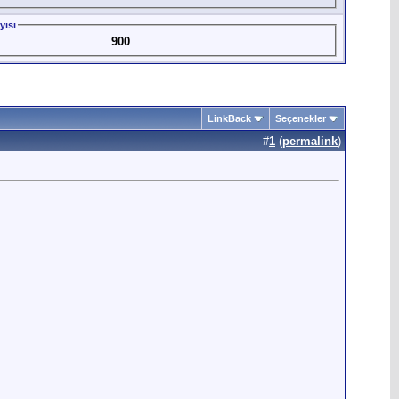
yısı
900
LinkBack
Seçenekler
#
1
(
permalink
)