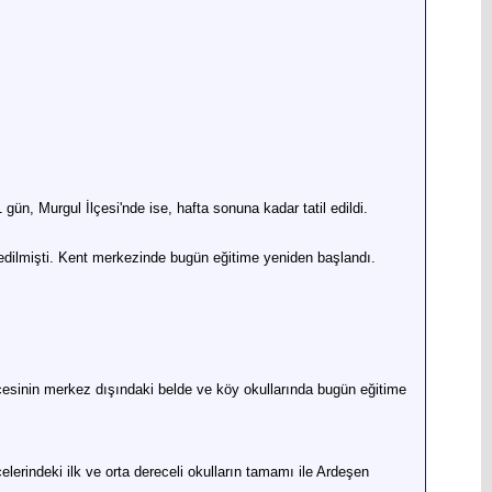
gün, Murgul İlçesi'nde ise, hafta sonuna kadar tatil edildi.
l edilmişti. Kent merkezinde bugün eğitime yeniden başlandı.
ilçesinin merkez dışındaki belde ve köy okullarında bugün eğitime
lerindeki ilk ve orta dereceli okulların tamamı ile Ardeşen