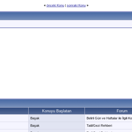
«
önceki Konu
|
sonraki Konu
»
Konuyu Başlatan
Forum
Başak
Belirli Gün ve Haftalar ile İlgili
Başak
Tatil/Gezi Rehberi