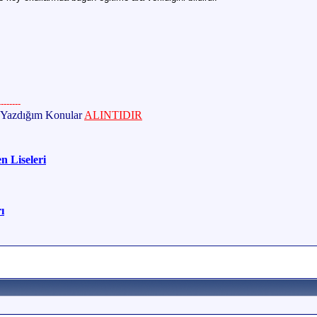
------
e Yazdığım Konular
ALINTIDIR
en Liseleri
ı