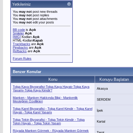
Yetkileriniz
You
may not
post new threads
You
may not
post replies
You
may not
post attachments
You
may not
edit your posts
BB code
is
Açık
Smileler
Açık
[IMG]
Kodları
Açık
HTML-Kodları
Kapalı
Trackbacks
are
Açık
Pingbacks
are
Açık
Refbacks
are
Açık
Forum Rules
Benzer Konular
Konu
Konuyu Başlatan
Tolga Kaya Biyografisi-Tolga Kaya Hayatı-Tolga Kaya
Akasya
Yaşamı-Tolga Kaya Kimdir?
Manken - Manken Hakkında Bilgi - Mankenlik
SERDEM
Mesleğinin Özellikleri
Tolga Karel Biyografisi - Tolga Karel Kimdir - Tolga Karel
İpek
Hayatı -Tolga Karel Yaşamı
Tolga Tekin Biyografisi - Tolga Tekin Kimdir - Tolga
Kartal
Tekin Hayatı - Tolga Tekin Yaşam
Rüyada Manken Görmek - Rüyada Manken Görmek
Tarot