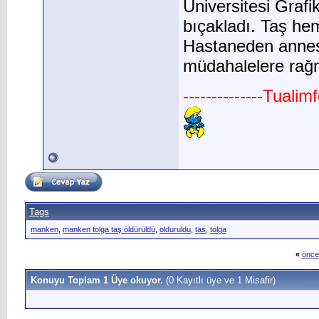
Üniversitesi Grafi
bıçakladı. Taş hem
Hastaneden annesi
müdahalelere rağm
--------------Tuali
Tags
manken
,
manken tolga taş öldürüldü
,
olduruldu
,
tas
,
tolga
«
önce
Konuyu Toplam 1 Üye okuyor.
(0 Kayıtlı üye ve 1 Misafir)