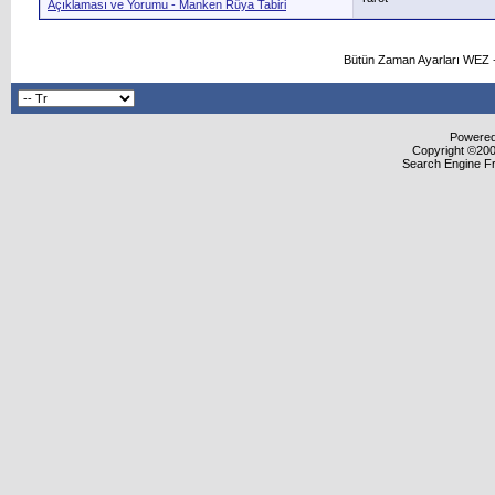
Açıklaması ve Yorumu - Manken Rüya Tabiri
Bütün Zaman Ayarları WEZ +
Powered 
Copyright ©2000
Search Engine F