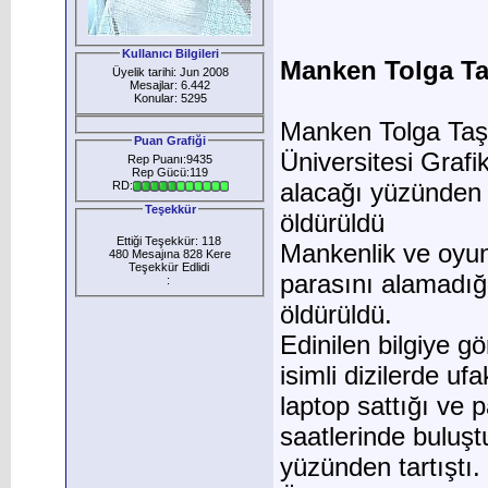
Kullanıcı Bilgileri
Manken Tolga Ta
Üyelik tarihi: Jun 2008
Mesajlar: 6.442
Konular: 5295
Manken Tolga Taş
Puan Grafiği
Üniversitesi Graf
Rep Puanı:9435
Rep Gücü:119
alacağı yüzünden t
RD:
Teşekkür
öldürüldü
Ettiği Teşekkür: 118
Mankenlik ve oyun
480 Mesajına 828 Kere
Teşekkür Edlidi
parasını alamadığı
:
öldürüldü.
Edinilen bilgiye 
isimli dizilerde u
laptop sattığı ve
saatlerinde buluşt
yüzünden tartıştı