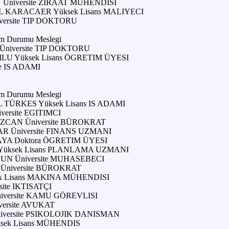
 Üniversite ZIRAAT MÜHENDISI
 KARACAER Yüksek Lisans MALIYECI
ersite TIP DOKTORU
im Durumu Meslegi
niversite TIP DOKTORU
U Yüksek Lisans ÖGRETIM ÜYESI
e IS ADAMI
im Durumu Meslegi
 TÜRKES Yüksek Lisans IS ADAMI
ersite EGITIMCI
ZCAN Üniversite BÜROKRAT
 Üniversite FINANS UZMANI
A Doktora ÖGRETIM ÜYESI
Yüksek Lisans PLANLAMA UZMANI
N Üniversite MUHASEBECI
niversite BÜROKRAT
ek Lisans MAKINA MÜHENDISI
site IKTISATÇI
iversite KAMU GÖREVLISI
versite AVUKAT
versite PSIKOLOJIK DANISMAN
sek Lisans MÜHENDIS