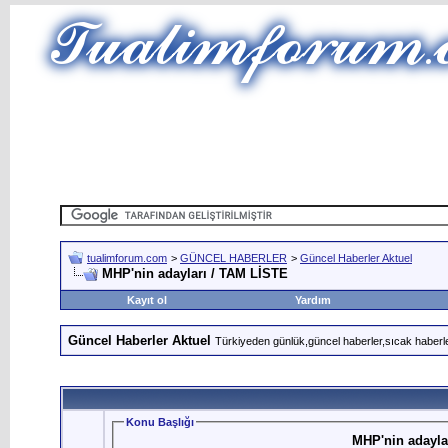
tualimforum.com
>
GÜNCEL HABERLER
>
Güncel Haberler Aktuel
MHP'nin adayları / TAM LİSTE
Kayıt ol
Yardım
Güncel Haberler Aktuel
Türkiyeden günlük,güncel haberler,sıcak haberle
Konu Başlığı
MHP'nin adayla