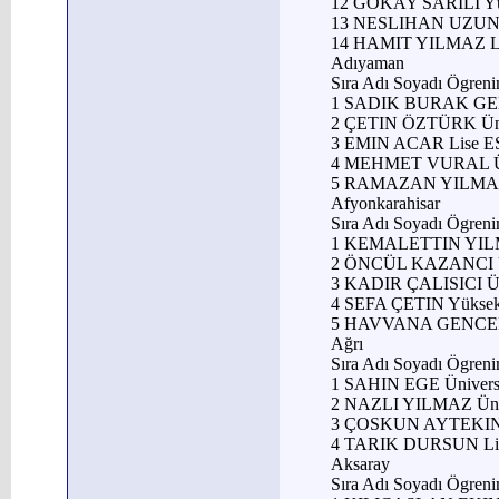
12 GÖKAY SARILI Yü
13 NESLIHAN UZUN 
14 HAMIT YILMAZ L
Adıyaman
Sıra Adı Soyadı Ögren
1 SADIK BURAK GEL
2 ÇETIN ÖZTÜRK Üni
3 EMIN ACAR Lise 
4 MEHMET VURAL Ün
5 RAMAZAN YILMAZ
Afyonkarahisar
Sıra Adı Soyadı Ögren
1 KEMALETTIN YIL
2 ÖNCÜL KAZANCI Ü
3 KADIR ÇALISICI Ü
4 SEFA ÇETIN Yükse
5 HAVVANA GENCER
Ağrı
Sıra Adı Soyadı Ögren
1 SAHIN EGE Ünive
2 NAZLI YILMAZ Ün
3 ÇOSKUN AYTEKIN
4 TARIK DURSUN Li
Aksaray
Sıra Adı Soyadı Ögren