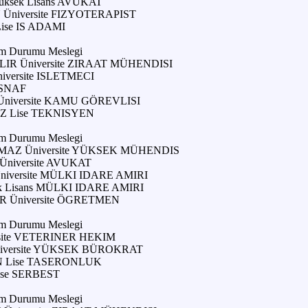
ksek Lisans AVUKAT
Üniversite FIZYOTERAPIST
ise IS ADAMI
im Durumu Meslegi
IR Üniversite ZIRAAT MÜHENDISI
versite ISLETMECI
ESNAF
iversite KAMU GÖREVLISI
 Lise TEKNISYEN
im Durumu Meslegi
MAZ Üniversite YÜKSEK MÜHENDIS
niversite AVUKAT
niversite MÜLKI IDARE AMIRI
k Lisans MÜLKI IDARE AMIRI
 Üniversite ÖGRETMEN
im Durumu Meslegi
rsite VETERINER HEKIM
iversite YÜKSEK BÜROKRAT
 Lise TASERONLUK
se SERBEST
im Durumu Meslegi