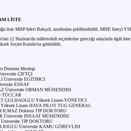
 TAM LİSTE
iste MHP lideri Bahçeli, tarafından şekillendirildi. MHP, listeyi YSK'y
si'nin 12 Haziran'da milletvekili seçimlerine gireceği adaylarla ilgili l
üksek Seçim Kurulu'na götürüldü.
im Durumu Meslegi
iversite ÇIFTÇI
Üniversite EGITIMCI
ersite ESNAF
Z Üniversite ORMAN MÜHENDISI
se TÜCCAR
 ÇULHAOGLU Yüksek Lisans YÖNETICI
Yüksek Lisans HAVA PILOT TUG GENERAL
YILMAZ Doktora TIP DOKTORU
 Üniversite INSAAT MÜHENDISI
niversite TIP DOKTORU
IOGLU Üniversite KAMU GÖREVLISI