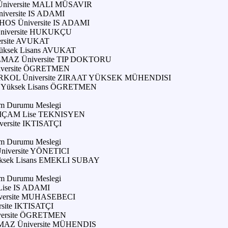
niversite MALI MÜSAVIR
versite IS ADAMI
S Üniversite IS ADAMI
niversite HUKUKÇU
rsite AVUKAT
ksek Lisans AVUKAT
AZ Üniversite TIP DOKTORU
versite ÖGRETMEN
KOL Üniversite ZIRAAT YÜKSEK MÜHENDISI
Yüksek Lisans ÖGRETMEN
im Durumu Meslegi
IÇAM Lise TEKNISYEN
rsite IKTISATÇI
im Durumu Meslegi
iversite YÖNETICI
sek Lisans EMEKLI SUBAY
im Durumu Meslegi
ise IS ADAMI
versite MUHASEBECI
site IKTISATÇI
ersite ÖGRETMEN
AZ Üniversite MÜHENDIS