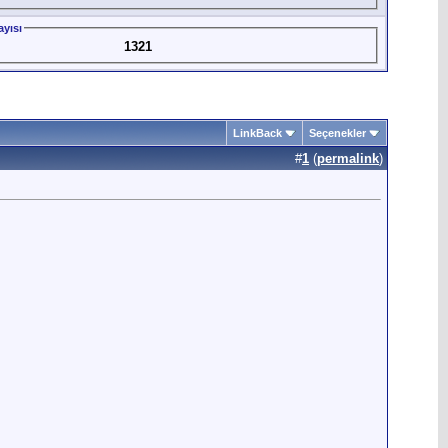
yısı
1321
LinkBack
Seçenekler
#
1
(
permalink
)