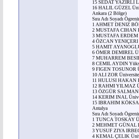
15 SEDAT YAZIRLI 
16 HALIL GÜZEL Üni
Ankara (2 Bölge)
Sıra Adı Soyadı Ögren
1 AHMET DENIZ BÖL
2 MUSTAFA CIHAN PA
3 MUSTAFA ERDEM Y
4 ÖZCAN YENIÇERI 
5 HAMIT AYANOGLU
6 ÖMER DEMIREL Üni
7 MUHARREM BESIR 
8 CEMIL AYDIN Yük
9 FIGEN TOSUNOR Ün
10 ALI ZOR Üniversi
11 HULUSI HAKAN E
12 RAHMI YILMAZ Ün
13 ÖZGÜR SALMAN Ü
14 KERIM INAL Üni
15 IBRAHIM KÖKSAL
Antalya
Sıra Adı Soyadı Ögren
1 TUNCA TOSKAY Ün
2 MEHMET GÜNAL D
3 YUSUF ZIYA IRBE
4 KEMAL ÇELIK Üniv