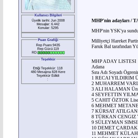
Kullanıcı Bilgileri
MHP'nin adayları /
Üyelik tarihi: Jun 2008
Mesajlar: 6.442
Konular: 5295
MHP'nin YSK'ya sunduğu l
Puan Grafiği
Milliyetçi Hareket Parti
Rep Puanı:9435
Faruk Bal tarafından Y
Rep Gücü:119
RD:
Teşekkür
MHP ADAY LISTESI
Adana
Ettiği Teşekkür: 118
Sıra Adı Soyadı Ögren
480 Mesajına 828 Kere
Teşekkür Edlidi
1 RECAI YILDIRIM Ün
:
2 MUHARREM VARLI 
3 ALI HALAMAN Üniv
4 SEYFETTIN YILMA
5 CAHIT ÖZTOK Li
6 MEHMET METANET
7 KÜRSAT ATILGAN 
8 TÜRKAN CENGIZ 
9 SÜLEYMAN SIMSIR
10 DEMET ÇARDAK Ü
11 MEHMET KÜLAHL