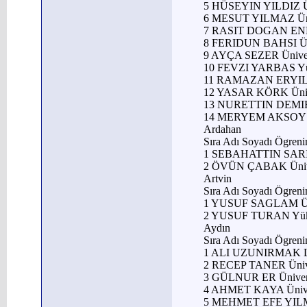
5 HÜSEYIN YILDIZ Ü
6 MESUT YILMAZ Üni
7 RASIT DOGAN ENHO
8 FERIDUN BAHSI Ü
9 AYÇA SEZER Ünive
10 FEVZI YARBAS Yü
11 RAMAZAN ERYILM
12 YASAR KÖRK Üni
13 NURETTIN DEMIR
14 MERYEM AKSOY 
Ardahan
Sıra Adı Soyadı Ögren
1 SEBAHATTIN SAR
2 ÖVÜN ÇABAK Ünive
Artvin
Sıra Adı Soyadı Ögren
1 YUSUF SAGLAM Ün
2 YUSUF TURAN Yük
Aydın
Sıra Adı Soyadı Ögren
1 ALI UZUNIRMAK L
2 RECEP TANER Üni
3 GÜLNUR ER Üniver
4 AHMET KAYA Üniv
5 MEHMET EFE YILM