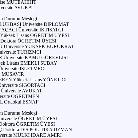
Lise MÜTEAHHIT
versite AVUKAT
im Durumu Meslegi
ÜKBASI Üniversite DIPLOMAT
ÇACI Üniversite IKTISATÇI
üksek Lisans ÖGRETIM ÜYESI
Doktora ÖGRETIM ÜYESI
 Üniversite YÜKSEK BÜROKRAT
versite TURIZMCI
Üniversite KAMU GÖREVLISI
sek Lisans EMEKLI SUBAY
iversite ISLETMECI
te MÜSAVIR
REN Yüksek Lisans YÖNETICI
iversite SIGORTACI
niversite AVUKAT
versite ÖGRETMEN
 Ortaokul ESNAF
im Durumu Meslegi
iversite ÖGRETIM ÜYESI
oktora ÖGRETIM ÜYESI
Ç Doktora DIS POLITIKA UZMANI
ersite MÜLKI IDARE AMIRI