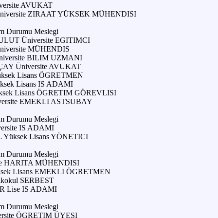
ersite AVUKAT
iversite ZIRAAT YÜKSEK MÜHENDISI
im Durumu Meslegi
UT Üniversite EGITIMCI
niversite MÜHENDIS
iversite BILIM UZMANI
AY Üniversite AVUKAT
ksek Lisans ÖGRETMEN
sek Lisans IS ADAMI
sek Lisans ÖGRETIM GÖREVLISI
ersite EMEKLI ASTSUBAY
im Durumu Meslegi
ersite IS ADAMI
Yüksek Lisans YÖNETICI
im Durumu Meslegi
ite HARITA MÜHENDISI
sek Lisans EMEKLI ÖGRETMEN
kokul SERBEST
 Lise IS ADAMI
im Durumu Meslegi
rsite ÖGRETIM ÜYESI