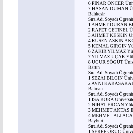
6 PINAR ÖNCER Üniv
7 HASAN DUMAN Ün
Balıkesir
Sıra Adı Soyadı Ögren
1 AHMET DURAN BUL
2 RAFET ÇETINEL Ü
3 AHMET KESKIN Ün
4 RUSEN ASKIN AKÇ
5 KEMAL GIRGIN Yü
6 ZAKIR YILMAZ Yük
7 YILMAZ UÇAK Yük
8 UGUR SÖGÜT Üniv
Bartın
Sıra Adı Soyadı Ögren
1 SEZAI BILGIN Üniv
2 AVNI KABASAKAL 
Batman
Sıra Adı Soyadı Ögren
1 ISA BORA Ünivers
2 NIHAT ERCAN Yük
3 MEHMET AKTAS Il
4 MEHMET ALI ACAR
Bayburt
Sıra Adı Soyadı Ögren
1 SEREF ORUÇ Ünive