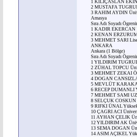
1 KILIÇASLAN EKIN
2 MUSTAFA TUGRUL
3 RAHIM AYDIN Üniv
Amasya
Sıra Adı Soyadı Ögren
1 KADIR EKERCAN Ü
2 KENAN ERZURUML
3 MEHMET SARI Lis
ANKARA
Ankara (1 Bölge)
Sıra Adı Soyadı Ögren
1 YILDIRIM TUGRUL
2 ZÜHAL TOPCU Üniv
3 MEHMET ZEKAI Ö
4 DOGAN CANSIZLAR
5 MEVLÜT KARAKAY
6 RECEP DUMANLI 
7 MEHMET SAMI UZU
8 SELÇUK COSKUN Ü
9 RIFKI ÜNAL Yüks
10 ÇAGRI ACI Üniver
11 AYHAN ÇELIK Ün
12 YILDIRIM AK Üni
13 SEMA DOGAN Üni
14 ASIM AÇIKEL Yük