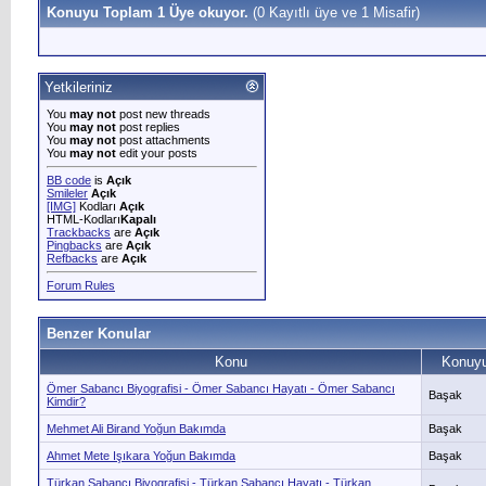
Konuyu Toplam 1 Üye okuyor.
(0 Kayıtlı üye ve 1 Misafir)
Yetkileriniz
You
may not
post new threads
You
may not
post replies
You
may not
post attachments
You
may not
edit your posts
BB code
is
Açık
Smileler
Açık
[IMG]
Kodları
Açık
HTML-Kodları
Kapalı
Trackbacks
are
Açık
Pingbacks
are
Açık
Refbacks
are
Açık
Forum Rules
Benzer Konular
Konu
Konuyu
Ömer Sabancı Biyografisi - Ömer Sabancı Hayatı - Ömer Sabancı
Başak
Kimdir?
Mehmet Ali Birand Yoğun Bakımda
Başak
Ahmet Mete Işıkara Yoğun Bakımda
Başak
Türkan Sabancı Biyografisi - Türkan Sabancı Hayatı - Türkan