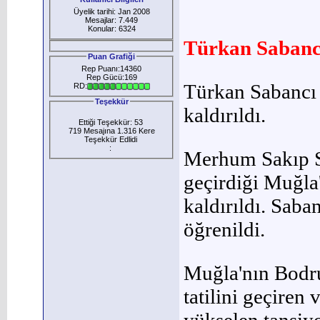
Üyelik tarihi: Jan 2008
Mesajlar: 7.449
Konular: 6324
Türkan Sabanc
Puan Grafiği
Rep Puanı:14360
Rep Gücü:169
Türkan Sabancı 
RD:
Teşekkür
kaldırıldı.
Ettiği Teşekkür: 53
719 Mesajına 1.316 Kere
Teşekkür Edlidi
:
Merhum Sakıp Sa
geçirdiği Muğla
kaldırıldı. Saba
öğrenildi.
Muğla'nın Bodru
tatilini geçiren