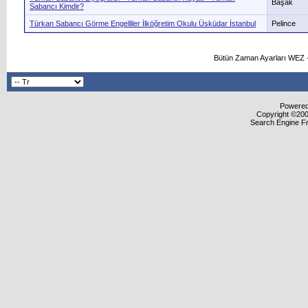
Başak
Sabancı Kimdir?
Türkan Sabancı Görme Engelliler İlköğretim Okulu Üsküdar İstanbul
Pelince
Bütün Zaman Ayarları WEZ +
Powered 
Copyright ©2000
Search Engine F