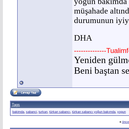
yoğun bakımda ka
müşahade altında
durumunun iyiye 
DHA
--------------Tuali
Yeniden gülm
Beni baştan se
Tags
bakimda
,
sabanci
,
turkan
,
türkan sabancı
,
türkan sabancı yoğun bakımda
,
yogun
«
önce