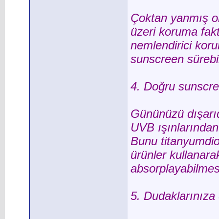
Çoktan yanmış ol
üzeri koruma faktö
nemlendirici koru
sunscreen sürebil
4. Doğru sunscre
Gününüzü dışarıd
UVB ışınlarından
Bunu titanyumdio
ürünler kullanarak
absorplayabilmes
5. Dudaklarınıza