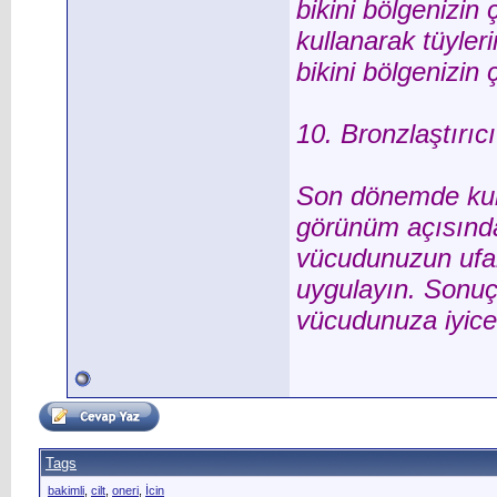
bikini bölgenizin
kullanarak tüyler
bikini bölgenizin 
10. Bronzlaştırıcı
Son dönemde kull
görünüm açısından
vücudunuzun ufak
uygulayın. Sonuç 
vücudunuza iyice
Tags
bakimli
,
cilt
,
oneri
,
İcin