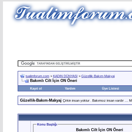
tualimforum.com
>
KADIN DÜNYASI
>
Güzellik-Bakım-Makyaj
Bakımlı Cilt İçin ON Öneri
Kayıt ol
Yardım
Üye Listesi
Güzellik-Bakım-Makyaj
Çirkin insan yoktur . Bakımsız insan vardır .... Ma
Konu Başlığı
Bakımlı Cilt İçin ON Öneri