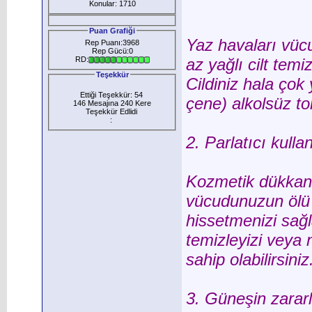
Konular: 1710
Puan Grafiği
Yaz havaları vüc
Rep Puanı:3968
Rep Gücü:0
RD:
az yağlı cilt temiz
Teşekkür
Cildiniz hala çok
Ettiği Teşekkür: 54
çene) alkolsüz to
146 Mesajına 240 Kere
Teşekkür Edlidi
:
2. Parlatıcı kulla
Kozmetik dükkanla
vücudunuzun ölü 
hissetmenizi sağl
temizleyizi veya 
sahip olabilirsiniz
3. Güneşin zararl