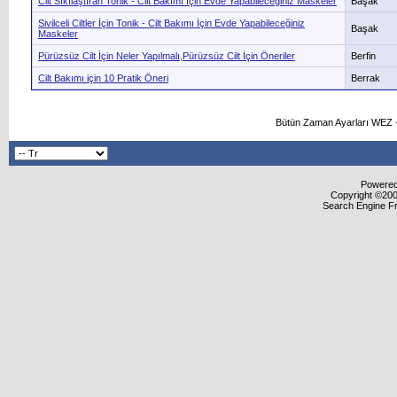
Cilt Sıkılaştıran Tonik - Cilt Bakımı İçin Evde Yapabileceğiniz Maskeler
Başak
Sivilceli Ciltler İçin Tonik - Cilt Bakımı İçin Evde Yapabileceğiniz
Başak
Maskeler
Pürüzsüz Cilt İçin Neler Yapılmalı,Pürüzsüz Cilt İçin Öneriler
Berfin
Cilt Bakımı için 10 Pratik Öneri
Berrak
Bütün Zaman Ayarları WEZ +
Powered 
Copyright ©2000
Search Engine F