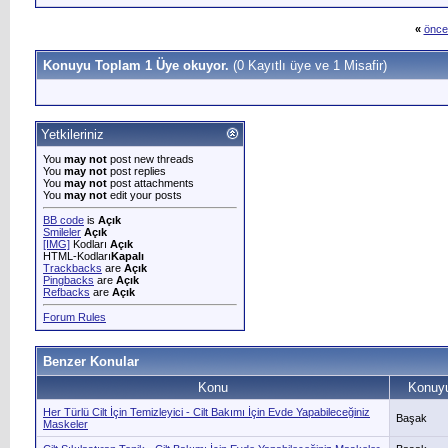
«
önce
Konuyu Toplam 1 Üye okuyor.
(0 Kayıtlı üye ve 1 Misafir)
Yetkileriniz
You
may not
post new threads
You
may not
post replies
You
may not
post attachments
You
may not
edit your posts
BB code
is
Açık
Smileler
Açık
[IMG]
Kodları
Açık
HTML-Kodları
Kapalı
Trackbacks
are
Açık
Pingbacks
are
Açık
Refbacks
are
Açık
Forum Rules
Benzer Konular
Konu
Konuyu
Her Türlü Cilt İçin Temizleyici - Cilt Bakımı İçin Evde Yapabileceğiniz
Başak
Maskeler