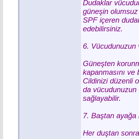
Dudaklar vücudun
güneşin olumsuz 
SPF içeren dudak 
edebilirsiniz.
6. Vücudunuzun ve
Güneşten korunma
kapanmasını ve bu
Cildinizi düzenli
da vücudunuzun öl
sağlayabilir.
7. Baştan ayağa n
Her duştan sonra