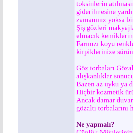
toksinlerin atılması
giderilmesine yardı
zamanınız yoksa bir
Şiş gözleri makyajl
elmacık kemiklerini
Farınızı koyu renkl
kirpiklerinize sürün
Göz torbaları Gözalt
alışkanlıklar sonuc
Bazen az uyku ya da
Hiçbir kozmetik ürü
Ancak damar duvarla
gözaltı torbalarını
Ne yapmalı?
Günlük öğünlerinizi