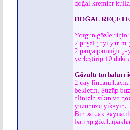
doğal kremler kulla
DOĞAL REÇET
Yorgun gözler için:
2 poşet çayı yarım 
2 parça pamuğu çaya
yerleştirip 10 dakik
Gözaltı torbaları i
2 çay fincanı kayna
bekletin. Süzüp bu
elinizle sıkın ve gö
yüzünüzü yıkayın.
Bir bardak kaynatı
batırıp göz kapakla