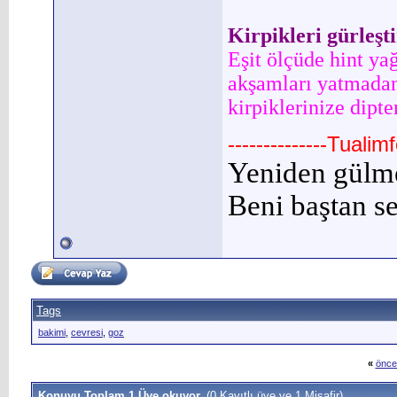
Kirpikleri gürleşt
Eşit ölçüde hint ya
akşamları yatmadan
kirpiklerinize dipt
--------------Tuali
Yeniden gülm
Beni baştan se
Tags
bakimi
,
cevresi
,
goz
«
önce
Konuyu Toplam 1 Üye okuyor.
(0 Kayıtlı üye ve 1 Misafir)