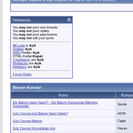
Yetkileriniz
You
may not
post new threads
You
may not
post replies
You
may not
post attachments
You
may not
edit your posts
BB code
is
Açık
Smileler
Açık
[IMG]
Kodları
Açık
HTML-Kodları
Kapalı
Trackbacks
are
Açık
Pingbacks
are
Açık
Refbacks
are
Açık
Forum Rules
Benzer Konular
Konu
Konuyu
Diş Bakımı Nasıl Yapılır? - Diş Bakımı Konusunda Bilinmesi
Sevda
Gerekenler
Göz Çevresi İçin Bakımı Nasıl Yapılır?
ASYA
Göz Çevresi Bakımı
Cigde
Göz Çevresi Kırışıklıkları İçin
Hazan