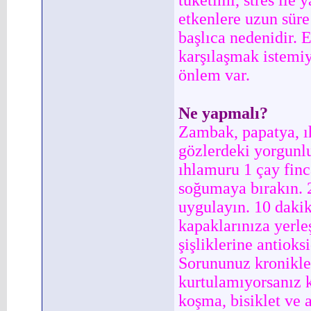
tüketimi, stres ile 
etkenlere uzun sür
başlıca nedenidir. 
karşılaşmak istemiy
önlem var.
Ne yapmalı?
Zambak, papatya, ıh
gözlerdeki yorgunlu
ıhlamuru 1 çay finc
soğumaya bırakın. 
uygulayın. 10 dakik
kapaklarınıza yerle
şişliklerine antioks
Sorununuz kronikle
kurtulamıyorsanız k
koşma, bisiklet ve 