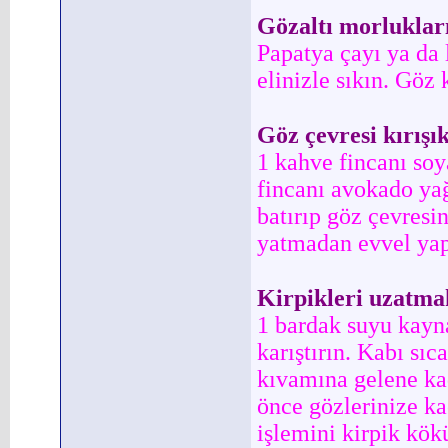
Gözaltı morlukları
Papatya çayı ya da 
elinizle sıkın. Göz
Göz çevresi kırışık
1 kahve fincanı so
fincanı avokado yağ
batırıp göz çevres
yatmadan evvel yap
Kirpikleri uzatmak
1 bardak suyu kayna
karıştırın. Kabı sıc
kıvamına gelene ka
önce gözlerinize k
işlemini kirpik kö