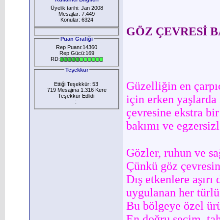
Üyelik tarihi: Jan 2008
Mesajlar: 7.449
Konular: 6324
GÖZ ÇEVRESİ B
Puan Grafiği
Rep Puanı:14360
Rep Gücü:169
RD:
Teşekkür
Güzelliğin en çarpı
Ettiği Teşekkür: 53
719 Mesajına 1.316 Kere
Teşekkür Edlidi
için erken yaşlarda
:
çevresine ekstra bi
bakımı ve egzersizl
Gözler, ruhun ve sa
Çünkü göz çevresind
Dış etkenlere aşırı 
uygulanan her türlü
Bu bölgeye özel ürü
En doğru seçim, tah