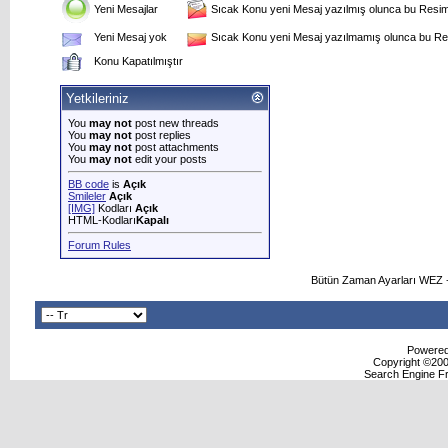
Yeni Mesajlar
Sıcak Konu yeni Mesaj yazılmış olunca bu Resim 
Yeni Mesaj yok
Sıcak Konu yeni Mesaj yazılmamış olunca bu Res
Konu Kapatılmıştır
Yetkileriniz
You
may not
post new threads
You
may not
post replies
You
may not
post attachments
You
may not
edit your posts
BB code
is
Açık
Smileler
Açık
[IMG]
Kodları
Açık
HTML-Kodları
Kapalı
Forum Rules
Bütün Zaman Ayarları WEZ +
Powered 
Copyright ©2000
Search Engine F