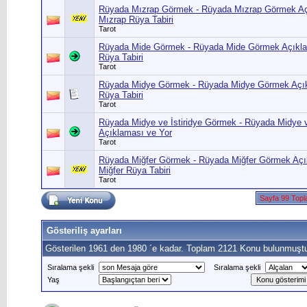
Rüyada Mızrap Görmek - Rüyada Mızrap Görmek Aç
Mızrap Rüya Tabiri
Tarot
Rüyada Mide Görmek - Rüyada Mide Görmek Açıkla
Rüya Tabiri
Tarot
Rüyada Midye Görmek - Rüyada Midye Görmek Açık
Rüya Tabiri
Tarot
Rüyada Midye ve İstiridye Görmek - Rüyada Midye v
Açıklaması ve Yor
Tarot
Rüyada Miğfer Görmek - Rüyada Miğfer Görmek Açı
Miğfer Rüya Tabiri
Tarot
Sayfa 99 Top
Gösteriliş ayarları
Gösterilen 1961 den 1980 ´e kadar. Toplam 2121 Konu bulunmuştu
Sıralama şekli
Sıralama şekli
Yaş