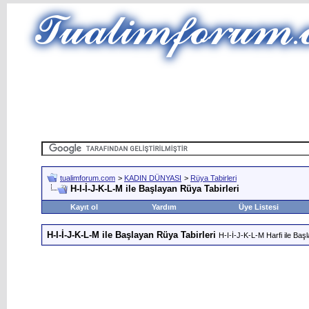
tualimforum.com
>
KADIN DÜNYASI
>
Rüya Tabirleri
H-I-İ-J-K-L-M ile Başlayan Rüya Tabirleri
Kayıt ol
Yardım
Üye Listesi
H-I-İ-J-K-L-M ile Başlayan Rüya Tabirleri
H-I-İ-J-K-L-M Harfi ile Baş