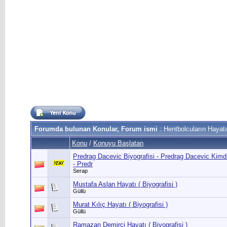
Forumda bulunan Konular, Forum ismi
: Hentbolcuların Hayatı 
Konu
/
Konuyu Başlatan
Predrag Dacevic Biyografisi - Predrag Dacevic Kimd
- Predr
Serap
Mustafa Aslan Hayatı ( Biyografisi )
Güllü
Murat Kılıç Hayatı ( Biyografisi )
Güllü
Ramazan Demirci Hayatı ( Biyografisi )