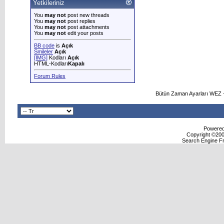
Yetkileriniz
You
may not
post new threads
You
may not
post replies
You
may not
post attachments
You
may not
edit your posts
BB code
is
Açık
Smileler
Açık
[IMG]
Kodları
Açık
HTML-Kodları
Kapalı
Forum Rules
Bütün Zaman Ayarları WEZ +
Powered 
Copyright ©2000
Search Engine F