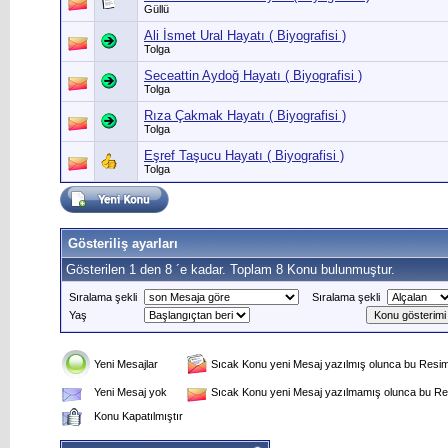
Güllü
Ali İsmet Ural Hayatı ( Biyografisi )
Tolga
Seceattin Aydoğ Hayatı ( Biyografisi )
Tolga
Rıza Çakmak Hayatı ( Biyografisi )
Tolga
Eşref Taşucu Hayatı ( Biyografisi )
Tolga
Gösteriliş ayarları
Gösterilen 1 den 8 ´e kadar. Toplam 8 Konu bulunmuştur.
Sıralama şekli
Sıralama şekli
Yaş
Yeni Mesajlar
Sıcak Konu yeni Mesaj yazılmış olunca bu Resim 
Yeni Mesaj yok
Sıcak Konu yeni Mesaj yazılmamış olunca bu Res
Konu Kapatılmıştır