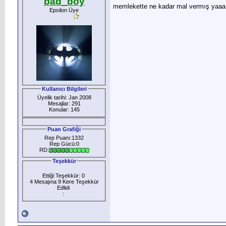
bad_boy
memlekette ne kadar mal vermış yaaa
Epsilon Üye
Kullanıcı Bilgileri
Üyelik tarihi: Jan 2008
Mesajlar: 291
Konular: 145
Puan Grafiği
Rep Puanı:1332
Rep Gücü:0
RD:
Teşekkür
Ettiği Teşekkür: 0
4 Mesajına 9 Kere Teşekkür
Edlidi
: