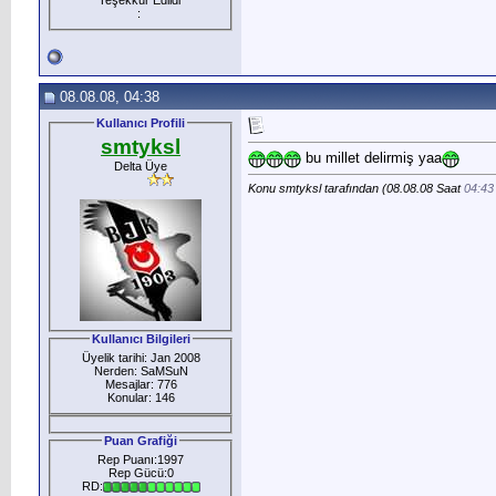
:
08.08.08, 04:38
Kullanıcı Profili
smtyksl
bu millet delirmiş yaa
Delta Üye
Konu smtyksl tarafından (08.08.08 Saat
04:43
Kullanıcı Bilgileri
Üyelik tarihi: Jan 2008
Nerden: SaMSuN
Mesajlar: 776
Konular: 146
Puan Grafiği
Rep Puanı:1997
Rep Gücü:0
RD: