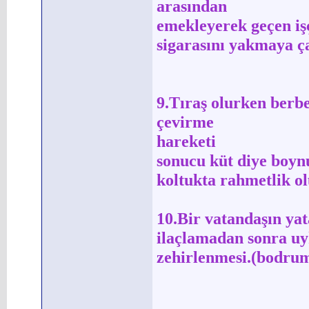
arasından
emekleyerek geçen işç
sigarasını yakmaya ç
9.Tıraş olurken berbe
çevirme
hareketi
sonucu küt diye boyn
koltukta rahmetlik o
10.Bir vatandaşın ya
ilaçlamadan sonra uy
zehirlenmesi.(bodru