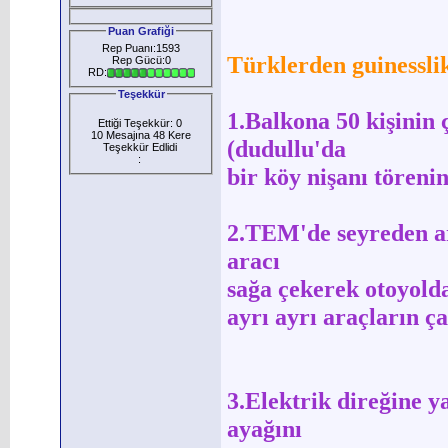
Puan Grafiği
Rep Puanı:1593
Türklerden guinesslik
Rep Gücü:0
RD:
Teşekkür
1.Balkona 50 kişinin
Ettiği Teşekkür: 0
10 Mesajına 48 Kere
(dudullu'da
Teşekkür Edlidi
:
bir köy nişanı töreni
2.TEM'de seyreden ar
aracı
sağa çekerek otoyold
ayrı ayrı araçların 
3.Elektrik direğine y
ayağını