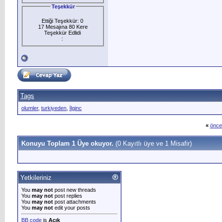
Teşekkür
Ettiği Teşekkür: 0
17 Mesajına 80 Kere
Teşekkür Edlidi
:
Tags
olumler
,
turkiyeden
,
İlginc
«
önce
Konuyu Toplam 1 Üye okuyor.
(0 Kayıtlı üye ve 1 Misafir)
Yetkileriniz
You
may not
post new threads
You
may not
post replies
You
may not
post attachments
You
may not
edit your posts
BB code
is
Açık