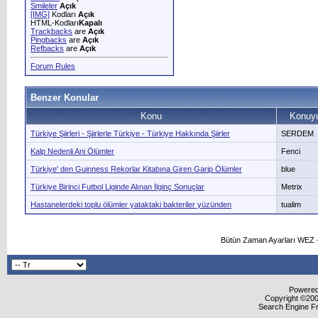
Smileler
Açık
[IMG]
Kodları
Açık
HTML-Kodları
Kapalı
Trackbacks
are
Açık
Pingbacks
are
Açık
Refbacks
are
Açık
Forum Rules
Benzer Konular
Konu
Konuyu
Türkiye Şiirleri - Şiirlerle Türkiye - Türkiye Hakkında Şiirler
SERDEM
Kalp Nedenli Ani Ölümler
Fenci
Türkiye' den Guinness Rekorlar Kitabına Giren Garip Ölümler
blue
Türkiye Birinci Futbol Liginde Alınan İlginç Sonuçlar
Metrix
Hastanelerdeki toplu ölümler yataktaki bakteriler yüzünden
tualim
Bütün Zaman Ayarları WEZ +
Powered 
Copyright ©2000
Search Engine F