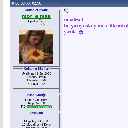
08.08.08, 02:56
Kullanıcı Profili
mor_elmas
maalesef..
Epsilon Üye
bu yazıyı okuyunca ülkemizd
yazık..
Kullanıcı Bilgileri
Üyelik tarihi: Jul 2008
Nerden: İzmiR
Mesajlar: 350
Konular: 118
Puan Grafiği
Rep Puanı:1593
Rep Gücü:0
RD:
Teşekkür
Ettiği Teşekkür: 0
10 Mesajına 48 Kere
Teşekkür Edlidi