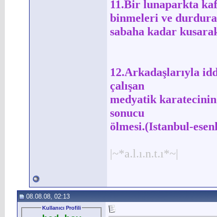
11.Bir lunaparkta kaf
binmeleri ve durdur
sabaha kadar kusarak
12.Arkadaşlarıyla id
çalışan
medyatik karatecinin
sonucu
ölmesi.(Istanbul-esen
|~*a.l.ı.n.t.ı*~|
08.08.08, 02:13
Kullanıcı Profili