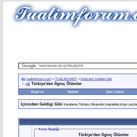
tualimforum.com
>
TUALİM KAFE
>
İçinizden Geldigi Gibi
Türkiye'den İlginç Ölümler
Kayıt ol
Yardım
Üye Listesi
İçinizden Geldigi Gibi
Karalama Tahtası,Hikayeler,makaleler,köşe yazıları,
Konu Başlığı
Türkiye'den İlginç Ölümler