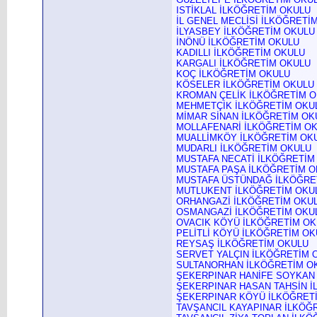
ISTİKLAL İLKÖĞRETİM OKULU
İL GENEL MECLİSİ İLKÖĞRETİ
İLYASBEY İLKÖĞRETİM OKULU
İNÖNÜ İLKÖĞRETİM OKULU
KADILLI İLKÖĞRETİM OKULU
KARGALI İLKÖĞRETİM OKULU
KOÇ İLKÖĞRETİM OKULU
KÖSELER İLKÖĞRETİM OKULU
KROMAN ÇELİK İLKÖĞRETİM 
MEHMETÇİK İLKÖĞRETİM OKU
MİMAR SİNAN İLKÖĞRETİM OK
MOLLAFENARİ İLKÖĞRETİM O
MUALLİMKÖY İLKÖĞRETİM OK
MUDARLI İLKÖĞRETİM OKULU
MUSTAFA NECATİ İLKÖĞRETİM
MUSTAFA PAŞA İLKÖĞRETİM 
MUSTAFA ÜSTÜNDAĞ İLKÖĞRE
MUTLUKENT İLKÖĞRETİM OKU
ORHANGAZİ İLKÖĞRETİM OKU
OSMANGAZİ İLKÖĞRETİM OKU
OVACIK KÖYÜ İLKÖĞRETİM O
PELİTLİ KÖYÜ İLKÖĞRETİM O
REYSAŞ İLKÖĞRETİM OKULU
SERVET YALÇIN İLKÖĞRETİM 
SULTANORHAN İLKÖĞRETİM O
ŞEKERPINAR HANİFE SOYKAN
ŞEKERPINAR HASAN TAHSİN İ
ŞEKERPINAR KÖYÜ İLKÖĞRET
TAVŞANCIL KAYAPINAR İLKÖĞ