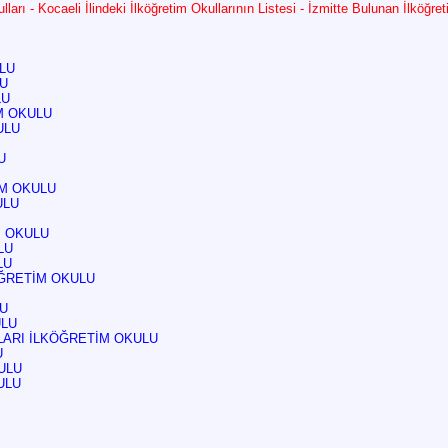
arı - Kocaeli İlindeki İlköğretim Okullarının Listesi - İzmitte Bulunan İlköğreti
LU
LU
LU
M OKULU
ULU
U
İM OKULU
ULU
M OKULU
LU
LU
ĞRETİM OKULU
LU
ULU
LARI İLKÖĞRETİM OKULU
U
ULU
ULU