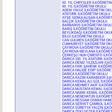
50. YIL CHRYSLER İLKÖĞRETİ
60. YIL İLKÖĞRETİM OKULU
ADEM YAVUZ İLKÖĞRETİM OK
ATATÜRK İLKÖĞRETİM OKULU
AYŞE SIDIKA ALIŞAN İLKÖĞRE
BALÇIK İLKÖĞRETİM OKULU
BARBAROS İLKÖĞRETİM OKUL
BARIŞ İLKÖĞRETİM OKULU
BEYLİKDAĞI İLKÖĞRETİM OKU
BİLGİ İLKÖĞRETİM OKULU
CAN GÜLMEN İLKÖĞRETİM OK
CUMHURİYET İLKÖĞRETİM OK
ÇAYIROVA İLKÖĞRETİM OKULU
ÇAYIROVA MEVLANA İLKÖĞRE
ÇERKEŞLİ NUH ÇİMENTO İLKÖ
DARICA 100. YIL ATATÜRK İL
DARICA DENİZ YILDIZLARI İL
DARICA FAİK ŞAHENK İLKÖĞR
DARICA HALİDE EDİP İLKÖĞRE
DARICA İLKÖĞRETİM OKULU
DARICA KAZIM KARABEKİR İL
DARICA KEMAL ALİ GÜL İLKÖĞ
DARICA MEHMET AKİF İLKÖĞR
DARICA MUSTAFA KEMAL İLKÖ
DARICA NAMIK KEMAL İLKÖĞR
DARICA NENEHATUN İLKÖĞRE
DARICA RESSAM OSMAN HAMD
DARICA SERVET ÇAMBOL İLK
DARICA SÜREYYA YALÇIN İLK
DARICA ZEKİ GEZER İLKÖĞRE