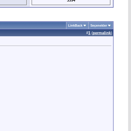
3394
LinkBack
Seçenekler
#
1
(
permalink
)