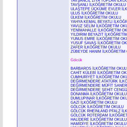
TAVŞANCIL ZİYA TOPLAN İLK
TAVŞANLI İLKÖĞRETİM OKULU
ULAŞTEPE ÜÇKÜME EVLER İL
ULUS İLKÖĞRETİM OKULU
ÜLKEM İLKÖĞRETİM OKULU
YAHYA KEMAL BEYATLI İLKÖĞ
YAVUZ SELİM İLKÖĞRETİM OK
YENİMAHALLE İLKÖĞRETİM O
YILDIRIM BEYAZIT İLKÖĞRETİ
YUNUS EMRE İLKÖĞRETİM OK
YUSUF SAVAŞ İLKÖĞRETİM O
ZAFER İLKÖĞRETİM OKULU
ZÜBEYDE HANIM İLKÖĞRETİM
Gölcük
BARBAROS İLKÖĞRETİM OKUL
CAHİT KÜLEBİ İLKÖĞRETİM O
CUMHURİYET İLKÖĞRETİM OK
DEĞİRMENDERE ATATÜRK İLK
DEĞİRMENDERE MÜFİT SANER
DEĞİRMENDERE ŞEHİT CENGİZ
DONANMA İLKÖĞRETİM OKULU
DUMLUPINAR İLKÖĞRETİM OK
GAZİ İLKÖĞRETİM OKULU
GÖLCÜK İLKÖĞRETİM OKULU
GÖLCÜK RHEİNLAND PFALZ İL
GÖLCÜK ROTERDAM İLKÖĞRET
HALİDERE İLKÖĞRETİM OKULU
HAMİDİYE İLKÖĞRETİM OKULU