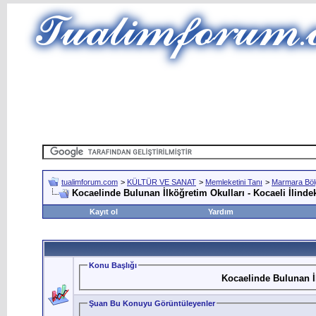
tualimforum.com
>
KÜLTÜR VE SANAT
>
Memleketini Tanı
>
Marmara Böl
Kocaelinde Bulunan İlköğretim Okulları - Kocaeli İlindek
Kayıt ol
Yardım
Konu Başlığı
Kocaelinde Bulunan İl
Şuan Bu Konuyu Görüntüleyenler