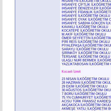
HİSAREYN İLKÖĞRETİM OKUL
IHSANİYE ÇİFTLİK İLKÖĞRETİ
IHSANİYE DENİZEVLER İLKÖĞ
IHSANİYE FİDANLIK İLKÖĞRET
IHSANİYE İLKÖĞRETİM OKULU
IHSANİYE OYAK İLKÖĞRETİM 
IHSANİYE SABİHA GÖKÇEN İL
KAVAKLI İLKÖĞRETİM OKULU
KOCATEPE İLKÖĞRETİM OKUL
M.AKİF İLKÖĞRETİM OKULU
ÖMER SEYFETTİN İLKÖĞRETİ
PİRİ REİS İLKÖĞRETİM OKULU
PİYALEPAŞA İLKÖĞRETİM OKU
SARAYLI İLKÖĞRETİM OKULU
ŞİRİNKÖY İLKÖĞRETİM OKULU
TERSANE İLKÖĞRETİM OKULU
ULAŞLI NURİ
BERMEK İLKÖĞR
YAZLIKTABOSAN İLKÖĞRETİM
Kocaeli İzmit
23 NİSAN İLKÖĞRETİM OKULU
28 HAZİRAN İLKÖĞRETİM OKU
29 EKİM İLKÖĞRETİM OKULU
30 AĞUSTOS İLKÖĞRETİM OKU
7.BORU İLKÖĞRETİM OKULU
75.YN CUMHURİYET İLKÖĞRET
ACISU TÜRK FRANSIZ KARDEŞ
AKÇAKOCA İLKÖĞRETİM OKUL
AKMEŞE YATILI İLKÖĞRETİM 