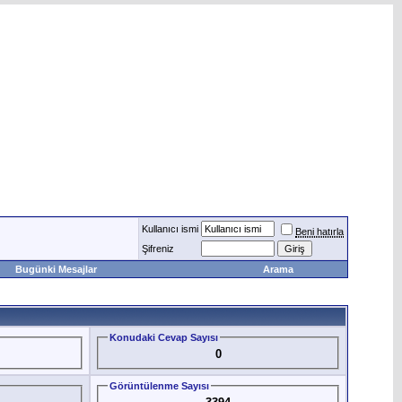
Kullanıcı ismi
Beni hatırla
Şifreniz
Bugünki Mesajlar
Arama
Konudaki Cevap Sayısı
0
Görüntülenme Sayısı