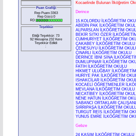
Kocaelinde Bulunan İlköğretim Okull
Puan Grafiği
Derince
Rep Puanı:3363
Rep Gücü:0
RD:
15.KOLORDU İLKÖĞRETİM OKU
ABİDİN PAK İLKÖĞRETİM OKU
Teşekkür
ALPARSLAN İLKÖĞRETİM OKU
BEKİR SITKI ÖZER İLKÖĞRETİ
Ettiği Teşekkür: 73
CUMHURİYET İLKÖĞRETİM OK
92 Mesajına 232 Kere
Teşekkür Edlidi
ÇAKABEY İLKÖĞRETİM OKULU
:
ÇENESUYU İLKÖĞRETİM OKUL
ÇINARLI İLKÖĞRETİM OKULU
DERİNCE İBNİ SİNA İLKÖĞRET
DUMLUPINAR İLKÖĞRETİM OK
FATİH İLKÖĞRETİM OKULU
HİKMET ULUĞBAY İLKÖĞRETİ
HURİYE PAK İLKÖĞRETİM OKU
ISHAKCİLAR İLKÖĞRETİM OKU
KOCAELİ ÖĞRETMENLER İLKÖ
MEVLANA İLKÖĞRETİM OKULU
NECATİBEY İLKÖĞRETİM OKU
NENE HATUN İLKÖĞRETİM OK
SABANCI
ORTAKLARI ÇALIŞAN
SIRRIPAŞA İLKÖĞRETİM OKUL
TURGUT REİS İLKÖĞRETİM OK
YUNUS EMRE İLKÖĞRETİM OK
Gebze
24 KASIM İLKÖĞRETİM OKULU