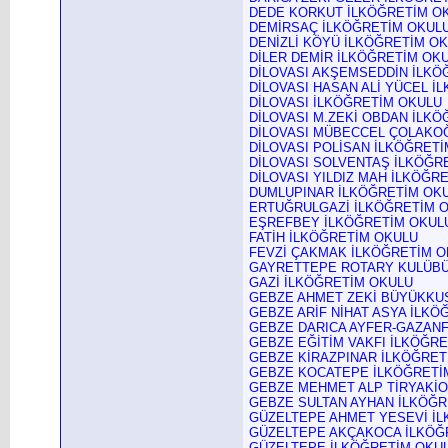
DEDE KORKUT İLKÖĞRETİM O
DEMİRSAÇ İLKÖĞRETİM OKUL
DENİZLİ KÖYÜ İLKÖĞRETİM O
DİLER DEMİR İLKÖĞRETİM OK
DİLOVASI AKŞEMSEDDİN İLKÖ
DİLOVASI HASAN ALİ YÜCEL İ
DİLOVASI İLKÖĞRETİM OKULU
DİLOVASI M.ZEKİ OBDAN İLK
DİLOVASI MÜBECCEL ÇOLAKO
DİLOVASI POLİSAN İLKÖĞRET
DİLOVASI SOLVENTAŞ İLKÖĞR
DİLOVASI YILDIZ MAH İLKÖĞR
DUMLUPINAR İLKÖĞRETİM OK
ERTUĞRULGAZİ İLKÖĞRETİM 
EŞREFBEY İLKÖĞRETİM OKUL
FATİH İLKÖĞRETİM OKULU
FEVZİ ÇAKMAK İLKÖĞRETİM 
GAYRETTEPE
ROTARY KULÜBÜ
GAZİ İLKÖĞRETİM OKULU
GEBZE AHMET ZEKİ BÜYÜKKU
GEBZE ARİF NİHAT ASYA İLKÖ
GEBZE DARICA AYFER-GAZAN
GEBZE EĞİTİM VAKFI İLKÖĞR
GEBZE KİRAZPINAR İLKÖĞRET
GEBZE KOCATEPE İLKÖĞRETİ
GEBZE MEHMET ALP TİRYAKİO
GEBZE SULTAN AYHAN İLKÖĞR
GÜZELTEPE AHMET YESEVİ İ
GÜZELTEPE AKÇAKOCA İLKÖĞ
GÜZELTEPE İLKÖĞRETİM OKU