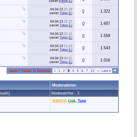
yazan
Kartal
04.04.13
21:19
0
1.322
yazan
Tolga
04.04.13
21:17
0
1.607
yazan
Tolga
04.04.13
21:15
0
1.559
yazan
Tolga
04.04.13
21:13
0
1.543
yazan
Tolga
04.04.13
20:51
0
1.016
yazan
Tolga
Sayfa 3 Toplam 14 Sayfadan
<
1
2
3
4
5
6
7
13
>
Last
»
Moderatörler
safir)
Moderatörler : 3
SERDEM
,
ÇisiL
,
Tuna