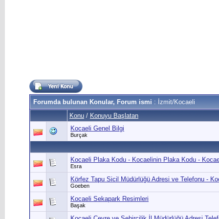
Forumda bulunan Konular, Forum ismi
: İzmit/Kocaeli
Konu
/
Konuyu Başlatan
Kocaeli Genel Bilgi
Burçak
Kocaeli Plaka Kodu - Kocaelinin Plaka Kodu - Kocael
Esra
Körfez Tapu Sicil Müdürlüğü Adresi ve Telefonu - Ko
Goeben
Kocaeli Sekapark Resimleri
Başak
Kocaeli Çevre ve Şehircilik İl Müdürlüğü Adresi Tel