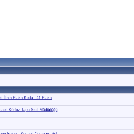
i İlinin Plaka Kodu - 41 Plaka
caeli Körfez Tapu Sicil Müdürlüğü
efonu Faksı - Kocaeli Çevre ve Şeh