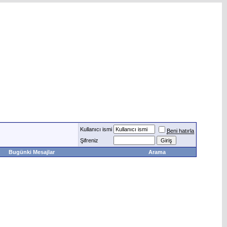
Kullanıcı ismi
Beni hatırla
Şifreniz
Bugünki Mesajlar
Arama