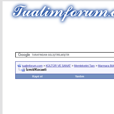
tualimforum.com
>
KÜLTÜR VE SANAT
>
Memleketini Tanı
>
Marmara Böl
İzmit/Kocaeli
Kayıt ol
Yardım