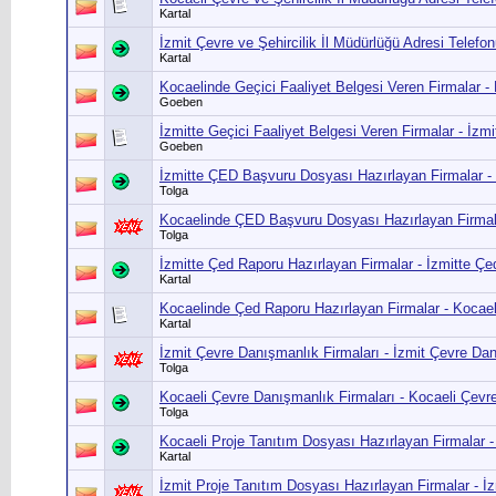
Kartal
İzmit Çevre ve Şehircilik İl Müdürlüğü Adresi Telefo
Kartal
Kocaelinde Geçici Faaliyet Belgesi Veren Firmalar - 
Goeben
İzmitte Geçici Faaliyet Belgesi Veren Firmalar - İzm
Goeben
İzmitte ÇED Başvuru Dosyası Hazırlayan Firmalar -
Tolga
Kocaelinde ÇED Başvuru Dosyası Hazırlayan Firma
Tolga
İzmitte Çed Raporu Hazırlayan Firmalar - İzmitte Çe
Kartal
Kocaelinde Çed Raporu Hazırlayan Firmalar - Kocae
Kartal
İzmit Çevre Danışmanlık Firmaları - İzmit Çevre Dan
Tolga
Kocaeli Çevre Danışmanlık Firmaları - Kocaeli Çevre
Tolga
Kocaeli Proje Tanıtım Dosyası Hazırlayan Firmalar 
Kartal
İzmit Proje Tanıtım Dosyası Hazırlayan Firmalar - İ