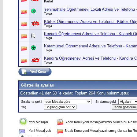
Kartal
Yenimahalle Öğretmenevi Lokali Adresi ve Telefonu 
Tolga
Körfez Öğretmenevi Adresi ve Telefonu - Körfez Öğre
Tolga
Kocaeli Öğretmenevi Adresi ve Telefonu - Kocaeli Öğ
Tolga
Karamürsel Öğretmenevi Adresi ve Telefonu - Karamü
Tolga
Kandıra Öğretmenevi Adresi ve Telefonu - Kandıra Öğ
Tolga
Gösteriliş ayarları
Gösterilen 41 den 60 ´e kadar. Toplam 264 Konu bulunmuştur.
Sıralama şekli
Sıralama şekli
Yaş
Yeni Mesajlar
Sıcak Konu yeni Mesaj yazılmış olunca bu Resim 
Yeni Mesaj yok
Sıcak Konu yeni Mesaj yazılmamış olunca bu Res