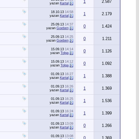
1
2.587
yazan
Kartal
18.10.13
14:58
1
2.179
yazan
Kartal
25.09.13
14:37
0
1.424
yazan
Goeben
25.09.13
14:25
0
1.211
yazan
Goeben
15.09.13
14:14
0
1.126
yazan
Tolga
15.09.13
14:12
0
1.092
yazan
Tolga
01.09.13
16:27
1
1.388
yazan
Kartal
01.09.13
16:26
1
1.369
yazan
Kartal
01.09.13
16:25
1
1.536
yazan
Kartal
01.09.13
16:24
1
1.399
yazan
Kartal
01.09.13
13:09
0
1.266
yazan
Kartal
01.09.13
13:08
0
1.369