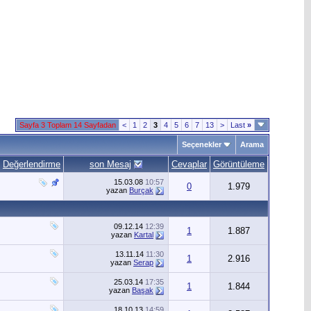
Sayfa 3 Toplam 14 Sayfadan
<
1
2
3
4
5
6
7
13
>
Last
»
Seçenekler
Arama
Değerlendirme
son Mesaj
Cevaplar
Görüntüleme
15.03.08
10:57
0
1.979
yazan
Burçak
09.12.14
12:39
1
1.887
yazan
Kartal
13.11.14
11:30
1
2.916
yazan
Serap
25.03.14
17:35
1
1.844
yazan
Başak
18.10.13
14:59