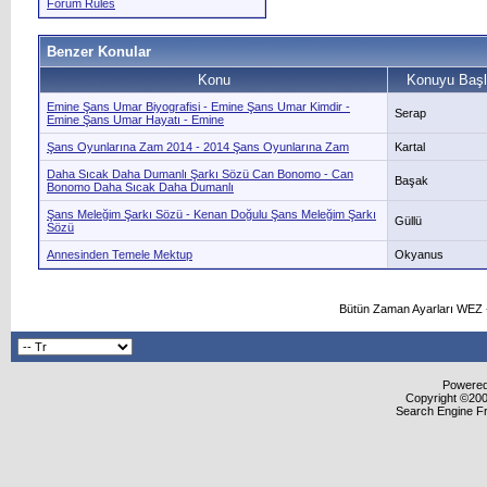
Forum Rules
Benzer Konular
Konu
Konuyu Başl
Emine Şans Umar Biyografisi - Emine Şans Umar Kimdir -
Serap
Emine Şans Umar Hayatı - Emine
Şans Oyunlarına Zam 2014 - 2014 Şans Oyunlarına Zam
Kartal
Daha Sıcak Daha Dumanlı Şarkı Sözü Can Bonomo - Can
Başak
Bonomo Daha Sıcak Daha Dumanlı
Şans Meleğim Şarkı Sözü - Kenan Doğulu Şans Meleğim Şarkı
Güllü
Sözü
Annesinden Temele Mektup
Okyanus
Bütün Zaman Ayarları WEZ +
Powered 
Copyright ©2000
Search Engine F