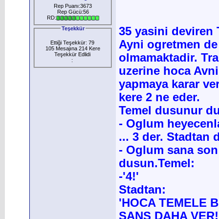
Rep Puanı:3673
Rep Gücü:56
RD:
35 yasini deviren 
Teşekkür
Ayni ogretmen de
Ettiği Teşekkür: 79
105 Mesajına 214 Kere
Teşekkür Edlidi
olmamaktadir. Tra
:
uzerine hoca Avni
yapmaya karar veri
kere 2 ne eder.
Temel dusunur dusu
- Oglum heyecenl
... 3 der. Stadtan
- Oglum sana son
dusun.Temel:
-'4!'
Stadtan:
'HOCA TEMELE B
ŞANS DAHA VER!..