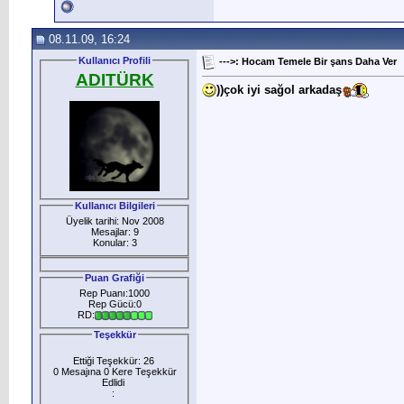
08.11.09, 16:24
Kullanıcı Profili
--->: Hocam Temele Bir şans Daha Ver
ADITÜRK
))çok iyi sağol arkadaş
Kullanıcı Bilgileri
Üyelik tarihi: Nov 2008
Mesajlar: 9
Konular: 3
Puan Grafiği
Rep Puanı:1000
Rep Gücü:0
RD:
Teşekkür
Ettiği Teşekkür: 26
0 Mesajına 0 Kere Teşekkür
Edlidi
: