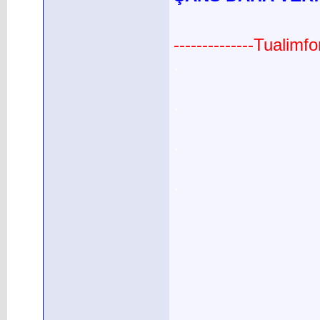
--------------Tualimf
.
.
.
.