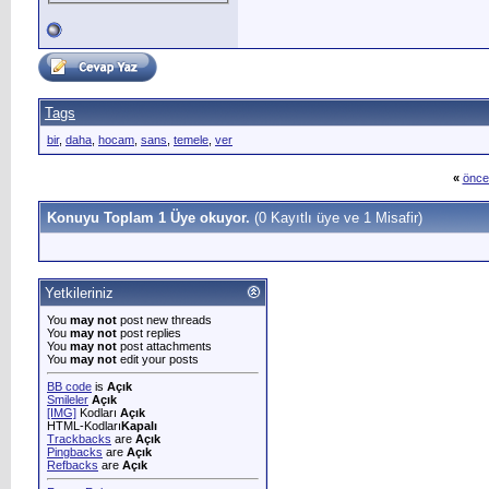
Tags
bir
,
daha
,
hocam
,
sans
,
temele
,
ver
«
önce
Konuyu Toplam 1 Üye okuyor.
(0 Kayıtlı üye ve 1 Misafir)
Yetkileriniz
You
may not
post new threads
You
may not
post replies
You
may not
post attachments
You
may not
edit your posts
BB code
is
Açık
Smileler
Açık
[IMG]
Kodları
Açık
HTML-Kodları
Kapalı
Trackbacks
are
Açık
Pingbacks
are
Açık
Refbacks
are
Açık